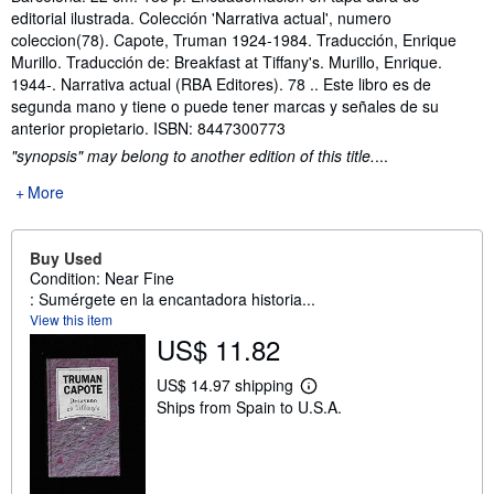
editorial ilustrada. Colección 'Narrativa actual', numero
coleccion(78). Capote, Truman 1924-1984. Traducción, Enrique
Murillo. Traducción de: Breakfast at Tiffany's. Murillo, Enrique.
1944-. Narrativa actual (RBA Editores). 78 .. Este libro es de
segunda mano y tiene o puede tener marcas y señales de su
anterior propietario. ISBN: 8447300773
"synopsis" may belong to another edition of this title.
...
More
Buy Used
Condition: Near Fine
: Sumérgete en la encantadora historia...
View this item
US$ 11.82
US$ 14.97 shipping
L
Ships from Spain to U.S.A.
e
a
r
n
m
o