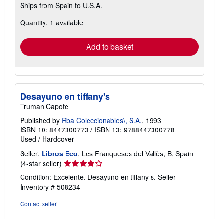
Ships from Spain to U.S.A.
more
about
Quantity: 1 available
shipping
rates
Add to basket
Desayuno en tiffany's
Truman Capote
Published by
Rba Coleccionables\, S.A.
, 1993
ISBN 10: 8447300773
/
ISBN 13: 9788447300778
Used
/
Hardcover
Seller:
Libros Eco
, Les Franqueses del Vallès, B, Spain
Seller
(4-star seller)
rating
Condition: Excelente. Desayuno en tiffany s.
Seller
4
Inventory # 508234
out
of
Contact seller
5