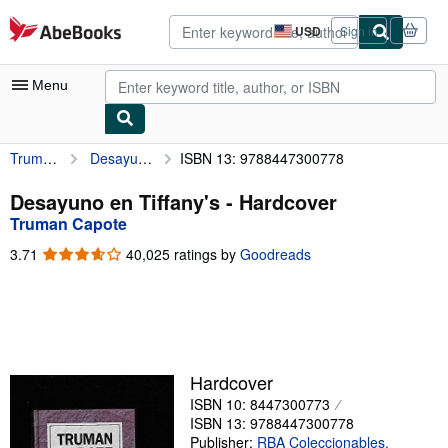
Skip to main content
AbeBooks.com
USD
Sign in
Site
shopping
preferences
Menu
Truman Capote
Desayuno en Tiffany's
ISBN 13: 9788447300778
My Account
My Purchases
Desayuno en Tiffany's - Hardcover
Truman Capote
Advanced Search
3.71
3.71
40,025 ratings by
Goodreads
Browse Collections
out
of
Rare Books
5
stars
Art & Collectibles
Textbooks
Hardcover
ISBN 10: 8447300773
Sellers
ISBN 13: 9788447300778
Start Selling
Publisher:
RBA Coleccionables,