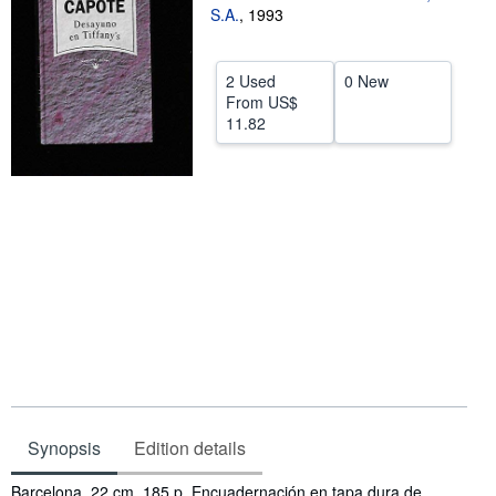
S.A.
,
1993
Help
CLOSE
2 Used
0 New
From
US$
11.82
Synopsis
Edition details
Synopsis
Barcelona. 22 cm. 185 p. Encuadernación en tapa dura de