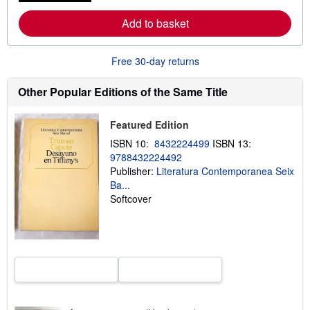
r
e
Add to basket
a
b
o
Free 30-day returns
u
t
s
Other Popular Editions of the Same Title
h
i
p
Featured Edition
p
i
ISBN 10:
8432224499
ISBN 13:
n
g
9788432224492
r
Publisher:
Literatura Contemporanea Seix
a
Ba...
t
e
Softcover
s