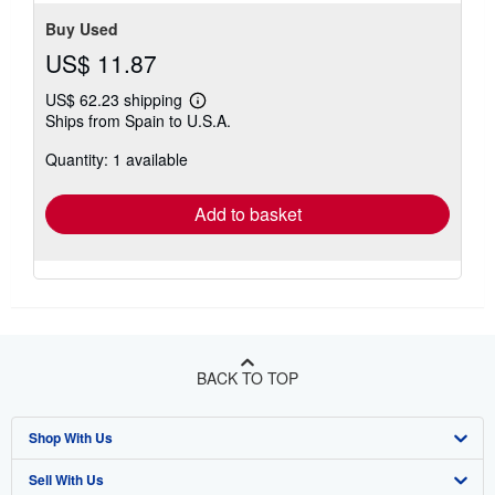
stars
Buy Used
US$ 11.87
US$ 62.23 shipping
Learn
Ships from Spain to U.S.A.
more
about
Quantity: 1 available
shipping
rates
Add to basket
BACK TO TOP
Shop With Us
Sell With Us
Advanced Search