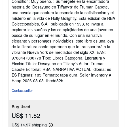
Condition: Muy bueno. : Sumérgete en la encantadora
5
historia de 'Desayuno en Tiffany's' de Truman Capote,
out
una novela que captura la esencia de la sofisticación y el
of
misterio en la vida de Holly Golightly. Esta edición de RBA
5
Coleccionables, S.A., publicada en 1993, te invita a
stars
explorar los sueños y las complejidades de una joven en
busca de su lugar en el mundo. Con una narrativa
elegante y personajes inolvidables, este libro es una joya
de la literatura contemporánea que te transportará a la
vibrante Nueva York de mediados del siglo XX. EAN:
9788447300778 Tipo: Libros Categoría: Literatura y
Ficción Título: Desayuno en Tiffany's Autor: Truman
Capote Editorial: RBA: NARRATIVA ACTUAL Idioma: es-
ES Páginas: 185 Formato: tapa dura.
Seller Inventory #
Happ-2026-03-03-1bedd82b
Contact seller
Buy Used
US$ 11.82
US$ 14.97 shipping
Learn