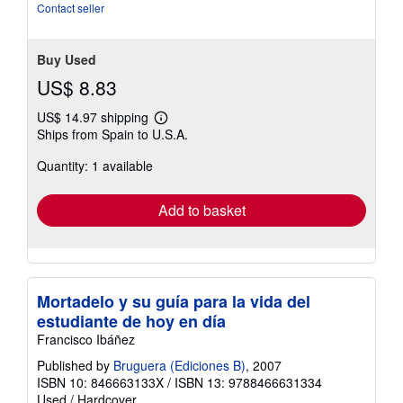
Contact seller
Buy Used
US$ 8.83
US$ 14.97 shipping
Learn
Ships from Spain to U.S.A.
more
about
Quantity: 1 available
shipping
rates
Add to basket
Mortadelo y su guía para la vida del
estudiante de hoy en día
Francisco Ibáñez
Published by
Bruguera (Ediciones B)
, 2007
ISBN 10: 846663133X
/
ISBN 13: 9788466631334
Used
/
Hardcover