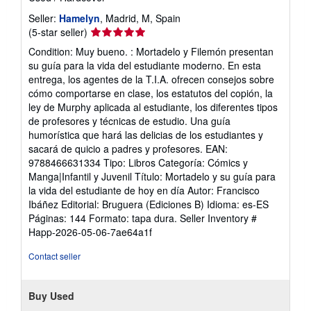
Seller:
Hamelyn
, Madrid, M, Spain
Seller
(5-star seller)
rating
Condition: Muy bueno. : Mortadelo y Filemón presentan
5
su guía para la vida del estudiante moderno. En esta
out
entrega, los agentes de la T.I.A. ofrecen consejos sobre
of
cómo comportarse en clase, los estatutos del copión, la
5
ley de Murphy aplicada al estudiante, los diferentes tipos
stars
de profesores y técnicas de estudio. Una guía
humorística que hará las delicias de los estudiantes y
sacará de quicio a padres y profesores. EAN:
9788466631334 Tipo: Libros Categoría: Cómics y
Manga|Infantil y Juvenil Título: Mortadelo y su guía para
la vida del estudiante de hoy en día Autor: Francisco
Ibáñez Editorial: Bruguera (Ediciones B) Idioma: es-ES
Páginas: 144 Formato: tapa dura.
Seller Inventory #
Happ-2026-05-06-7ae64a1f
Contact seller
Buy Used