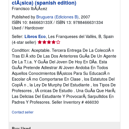
clÃ¡sica) (spanish edition)
Francisco IbÃ¡Ã±ez
Published by
Bruguera (Ediciones B)
, 2007
ISBN 10: 846663133X
/
ISBN 13: 9788466631334
Used
/
Hardcover
Seller:
Libros Eco
, Les Franqueses del Vallès, B, Spain
Seller
(4-star seller)
rating
Condition: Aceptable. Tercera Entrega De La ColecciÃ n
4
Tras El Ã xito De Las Dos Anteriores GuÃa De Un Agente
out
De La T.i.a. Y GuÃa Del Joven De Hoy En DÃa. Esta
of
GuÃa Pretende Adiestrar Al Joven Andoba En Todos
5
Aquellos Conocimientos BÃ¡sicos Para Su EducaciÃ n
stars
Escolar cÃ mo Comportarse En Clase , los Estatutos Del
CopiÃ n , la Ley De Murphy Del Estudiante , los Tipos De
Profesores , tÃ cnicas De Estudio . Una GuÃa Que HarÃ¡
Las Delicias Del Estudiante Y ProvocarÃ¡ Sarpullidos En
Padres Y Profesores.
Seller Inventory # 466030
Contact seller
Buy Used