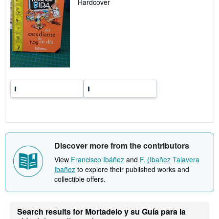
Hardcover
t
e
s
Discover more from the contributors
View
Francisco Ibáñez
and
F. (Ibañez Talavera
Ibañez
to explore their published works and
collectible offers.
Search results for Mortadelo y su Guía para la