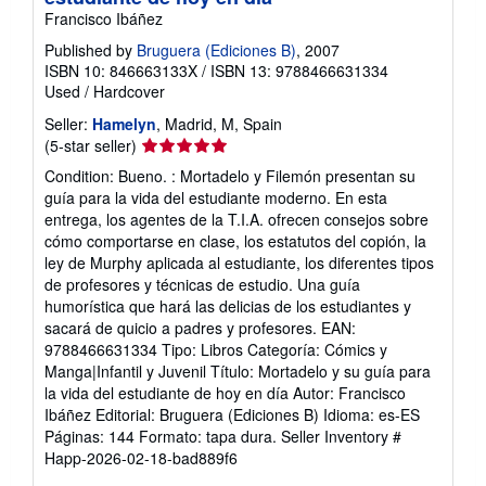
Francisco Ibáñez
Published by
Bruguera (Ediciones B)
, 2007
ISBN 10: 846663133X
/
ISBN 13: 9788466631334
Used
/
Hardcover
Seller:
Hamelyn
, Madrid, M, Spain
Seller
(5-star seller)
rating
Condition: Bueno. : Mortadelo y Filemón presentan su
5
guía para la vida del estudiante moderno. En esta
out
entrega, los agentes de la T.I.A. ofrecen consejos sobre
of
cómo comportarse en clase, los estatutos del copión, la
5
ley de Murphy aplicada al estudiante, los diferentes tipos
stars
de profesores y técnicas de estudio. Una guía
humorística que hará las delicias de los estudiantes y
sacará de quicio a padres y profesores. EAN:
9788466631334 Tipo: Libros Categoría: Cómics y
Manga|Infantil y Juvenil Título: Mortadelo y su guía para
la vida del estudiante de hoy en día Autor: Francisco
Ibáñez Editorial: Bruguera (Ediciones B) Idioma: es-ES
Páginas: 144 Formato: tapa dura.
Seller Inventory #
Happ-2026-02-18-bad889f6