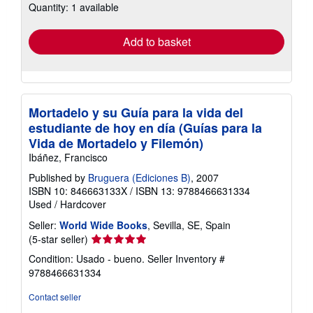
Quantity: 1 available
shipping
rates
Add to basket
Mortadelo y su Guía para la vida del
estudiante de hoy en día (Guías para la
Vida de Mortadelo y Filemón)
Ibáñez, Francisco
Published by
Bruguera (Ediciones B)
, 2007
ISBN 10: 846663133X
/
ISBN 13: 9788466631334
Used
/
Hardcover
Seller:
World Wide Books
, Sevilla, SE, Spain
Seller
(5-star seller)
rating
Condition: Usado - bueno.
Seller Inventory #
5
9788466631334
out
of
Contact seller
5