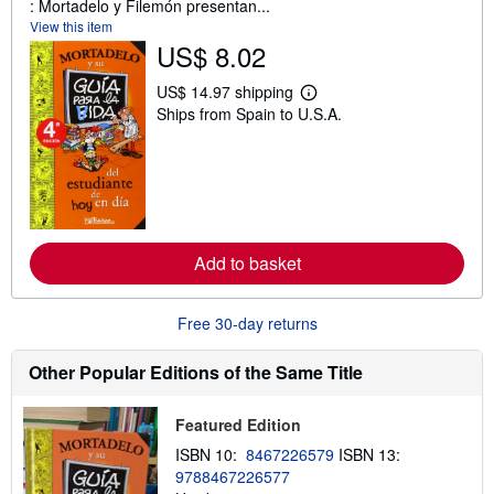
: Mortadelo y Filemón presentan...
View this item
US$ 8.02
US$ 14.97 shipping
L
Ships from Spain to U.S.A.
e
a
r
n
m
o
r
e
a
Add to basket
b
o
u
t
Free 30-day returns
s
h
i
Other Popular Editions of the Same Title
p
p
i
Featured Edition
n
g
ISBN 10:
8467226579
ISBN 13:
r
9788467226577
a