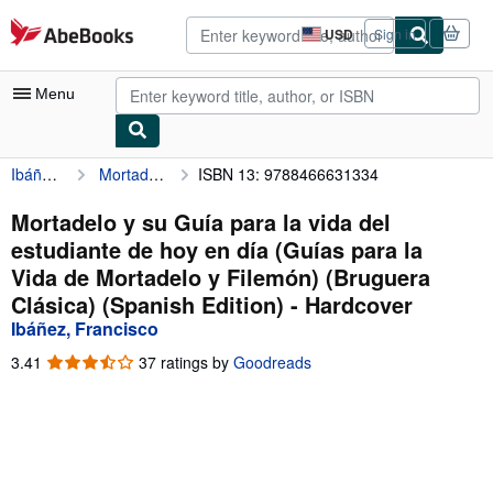
Skip to main content
AbeBooks.com
USD
Sign in
Site
shopping
preferences
Menu
Ibáñez, Francisco
Mortadelo y su Guía para la vida del estudiante de hoy en día (Guías para la Vida de Mortadelo y Filemón) (Bruguera Clásica) (Spanish Edition)
ISBN 13: 9788466631334
My Account
My Purchases
Mortadelo y su Guía para la vida del
estudiante de hoy en día (Guías para la
Advanced Search
Vida de Mortadelo y Filemón) (Bruguera
Browse Collections
Clásica) (Spanish Edition) - Hardcover
Ibáñez, Francisco
Rare Books
3.41
3.41
37 ratings by
Goodreads
Art & Collectibles
out
of
Textbooks
5
stars
Sellers
Start Selling