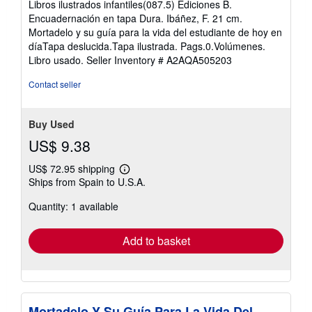
Libros ilustrados infantiles(087.5) Ediciones B.
5
Encuadernación en tapa Dura. Ibáñez, F. 21 cm.
out
Mortadelo y su guía para la vida del estudiante de hoy en
of
díaTapa deslucida.Tapa ilustrada. Pags.0.Volúmenes.
5
Libro usado.
Seller Inventory # A2AQA505203
stars
Contact seller
Buy Used
US$ 9.38
US$ 72.95 shipping
Learn
Ships from Spain to U.S.A.
more
about
Quantity: 1 available
shipping
rates
Add to basket
Mortadelo Y Su Guía Para La Vida Del