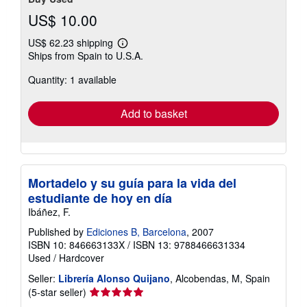
US$ 10.00
US$ 62.23 shipping
Learn
Ships from Spain to U.S.A.
more
about
Quantity: 1 available
shipping
rates
Add to basket
Mortadelo y su guía para la vida del
estudiante de hoy en día
Ibáñez, F.
Published by
Ediciones B, Barcelona
, 2007
ISBN 10: 846663133X
/
ISBN 13: 9788466631334
Used
/
Hardcover
Seller:
Librería Alonso Quijano
, Alcobendas, M, Spain
Seller
(5-star seller)
rating