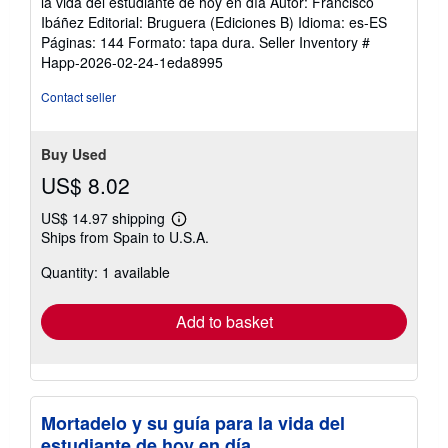
la vida del estudiante de hoy en día Autor: Francisco
Ibáñez Editorial: Bruguera (Ediciones B) Idioma: es-ES
Páginas: 144 Formato: tapa dura.
Seller Inventory #
Happ-2026-02-24-1eda8995
Contact seller
Buy Used
US$ 8.02
US$ 14.97 shipping
Learn
Ships from Spain to U.S.A.
more
about
Quantity: 1 available
shipping
rates
Add to basket
Mortadelo y su guía para la vida del
estudiante de hoy en día