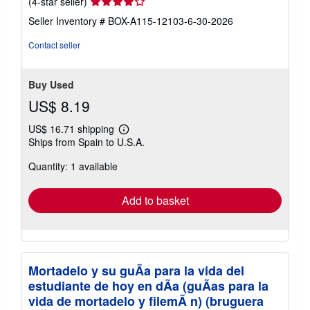
Seller
(4-star seller)
rating
Seller Inventory # BOX-A115-12103-6-30-2026
4
out
Contact seller
of
5
stars
Buy Used
US$ 8.19
US$ 16.71 shipping
Learn
Ships from Spain to U.S.A.
more
about
Quantity: 1 available
shipping
rates
Add to basket
Mortadelo y su guÃa para la vida del
estudiante de hoy en dÃa (guÃas para la
vida de mortadelo y filemÃ n) (bruguera