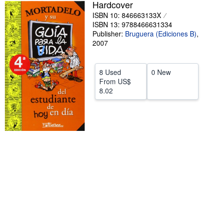
Hardcover
Help
ISBN 10: 846663133X
ISBN 13: 9788466631334
CLOSE
Publisher:
Bruguera (Ediciones B)
,
2007
8 Used
0 New
From
US$
8.02