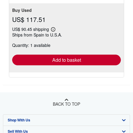
stars
Buy Used
US$ 117.51
US$ 90.45 shipping
Learn
Ships from Spain to U.S.A.
more
about
Quantity: 1 available
shipping
rates
Add to basket
BACK TO TOP
Shop With Us
Sell With Us
Advanced Search