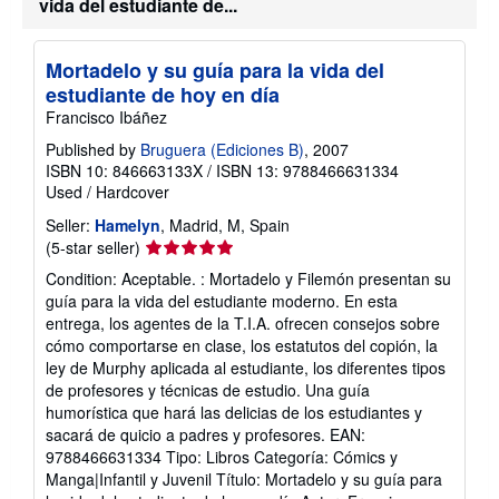
vida del estudiante de...
Mortadelo y su guía para la vida del
estudiante de hoy en día
Francisco Ibáñez
Published by
Bruguera (Ediciones B)
, 2007
ISBN 10: 846663133X
/
ISBN 13: 9788466631334
Used
/
Hardcover
Seller:
Hamelyn
, Madrid, M, Spain
Seller
(5-star seller)
rating
Condition: Aceptable. : Mortadelo y Filemón presentan su
5
guía para la vida del estudiante moderno. En esta
out
entrega, los agentes de la T.I.A. ofrecen consejos sobre
of
cómo comportarse en clase, los estatutos del copión, la
5
ley de Murphy aplicada al estudiante, los diferentes tipos
stars
de profesores y técnicas de estudio. Una guía
humorística que hará las delicias de los estudiantes y
sacará de quicio a padres y profesores. EAN:
9788466631334 Tipo: Libros Categoría: Cómics y
Manga|Infantil y Juvenil Título: Mortadelo y su guía para