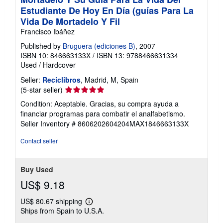
Estudiante De Hoy En Día (guías Para La
Vida De Mortadelo Y Fil
Francisco Ibáñez
Published by
Bruguera (ediciones B)
, 2007
ISBN 10: 846663133X
/
ISBN 13: 9788466631334
Used
/
Hardcover
Seller:
Reciclibros
, Madrid, M, Spain
Seller
(5-star seller)
rating
Condition: Aceptable. Gracias, su compra ayuda a
5
financiar programas para combatir el analfabetismo.
out
Seller Inventory # 8606202604204MAX1846663133X
of
5
Contact seller
stars
Buy Used
US$ 9.18
US$ 80.67 shipping
Learn
Ships from Spain to U.S.A.
more
about