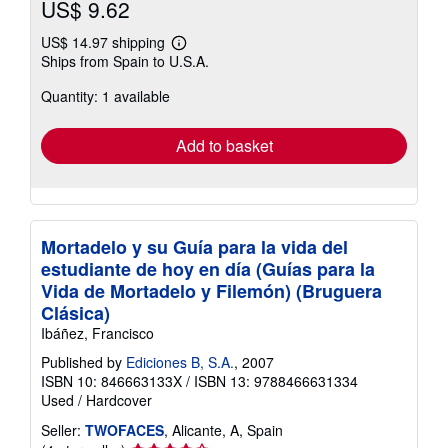
US$ 9.62
US$ 14.97 shipping
Learn
Ships from Spain to U.S.A.
more
about
Quantity: 1 available
shipping
rates
Add to basket
Mortadelo y su Guía para la vida del
estudiante de hoy en día (Guías para la
Vida de Mortadelo y Filemón) (Bruguera
Clásica)
Ibáñez, Francisco
Published by
Ediciones B, S.A.
, 2007
ISBN 10: 846663133X
/
ISBN 13: 9788466631334
Used
/
Hardcover
Seller:
TWOFACES
, Alicante, A, Spain