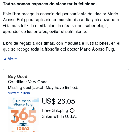
Synopsis
Todos somos capaces de alcanzar la felicidad.
Este libro recoge la esencia del pensamiento del doctor Mario
Alonso Puig para aplicarlo en nuestro día a día y alcanzar una
vida más feliz: la meditación, la creatividad, saber elegir,
aprender de los errores, evitar el sufrimiento.
Libro de regalo a dos tintas, con maqueta e ilustraciones, en el
que se recoge toda la filosofía del doctor Mario Alonso Puig.
More
Buy Used
Condition: Very Good
Missing dust jacket; May have limited...
View this item
US$ 26.05
Free Shipping
L
Ships within U.S.A.
e
a
r
n