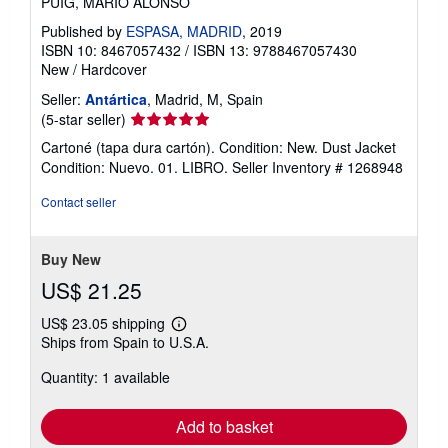
PUIG, MARIO ALONSO
Published by
ESPASA, MADRID
, 2019
ISBN 10: 8467057432
/
ISBN 13: 9788467057430
New
/
Hardcover
Seller:
Antártica
, Madrid, M, Spain
Seller
(5-star seller)
rating
Cartoné (tapa dura cartón). Condition: New. Dust Jacket
5
Condition: Nuevo. 01. LIBRO.
Seller Inventory # 1268948
out
of
Contact seller
5
stars
Buy New
US$ 21.25
US$ 23.05 shipping
Learn
Ships from Spain to U.S.A.
more
about
Quantity: 1 available
shipping
rates
Add to basket