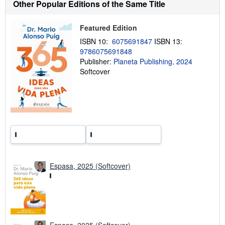
Other Popular Editions of the Same Title
i
p
p
Featured Edition
i
n
ISBN 10:
6075691847
ISBN 13:
g
9786075691848
r
a
Publisher:
Planeta Publishing, 2024
t
Softcover
e
s
Espasa, 2025 (Softcover)
Espasa, 2025 (Softcover)