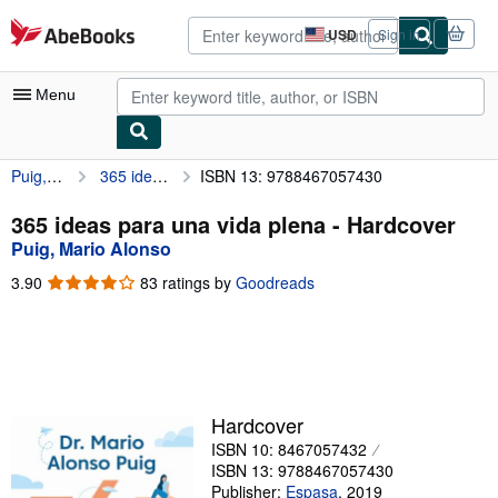
Skip to main content
AbeBooks.com
USD
Sign in
Site
shopping
preferences
Menu
Puig, Mario Alonso
365 ideas para una vida plena
ISBN 13: 9788467057430
My Account
My Purchases
365 ideas para una vida plena - Hardcover
Puig, Mario Alonso
Advanced Search
3.90
3.90
83 ratings by
Goodreads
Browse Collections
out
of
Rare Books
5
stars
Art & Collectibles
Textbooks
Hardcover
ISBN 10: 8467057432
Sellers
ISBN 13: 9788467057430
Start Selling
Publisher:
Espasa
,
2019