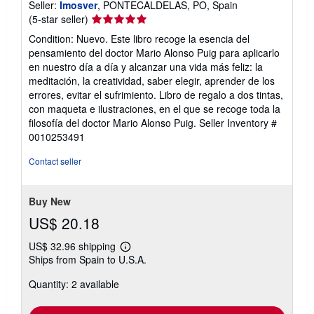
Seller:
Imosver
, PONTECALDELAS, PO, Spain
Seller
(5-star seller)
rating
Condition: Nuevo. Este libro recoge la esencia del
5
pensamiento del doctor Mario Alonso Puig para aplicarlo
out
en nuestro día a día y alcanzar una vida más feliz: la
of
meditación, la creatividad, saber elegir, aprender de los
5
errores, evitar el sufrimiento. Libro de regalo a dos tintas,
stars
con maqueta e ilustraciones, en el que se recoge toda la
filosofía del doctor Mario Alonso Puig.
Seller Inventory #
0010253491
Contact seller
Buy New
US$ 20.18
US$ 32.96 shipping
Learn
Ships from Spain to U.S.A.
more
about
Quantity: 2 available
shipping
rates