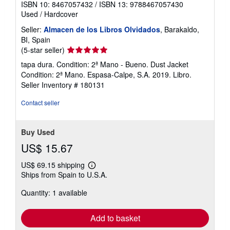
ISBN 10: 8467057432
/
ISBN 13: 9788467057430
Used
/
Hardcover
Seller:
Almacen de los Libros Olvidados
, Barakaldo,
BI, Spain
Seller
(5-star seller)
rating
tapa dura. Condition: 2ª Mano - Bueno. Dust Jacket
5
Condition: 2ª Mano. Espasa-Calpe, S.A. 2019. Libro.
out
Seller Inventory # 180131
of
5
Contact seller
stars
Buy Used
US$ 15.67
US$ 69.15 shipping
Learn
Ships from Spain to U.S.A.
more
about
Quantity: 1 available
shipping
rates
Add to basket