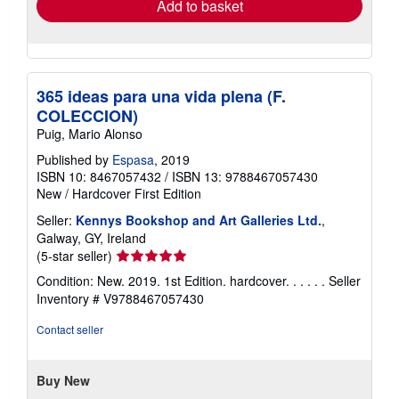
Add to basket
365 ideas para una vida plena (F.
COLECCION)
Puig, Mario Alonso
Published by
Espasa
, 2019
ISBN 10: 8467057432
/
ISBN 13: 9788467057430
New
/
Hardcover
First Edition
Seller:
Kennys Bookshop and Art Galleries Ltd.
,
Galway, GY, Ireland
Seller
(5-star seller)
rating
Condition: New. 2019. 1st Edition. hardcover. . . . . .
Seller
5
Inventory # V9788467057430
out
of
Contact seller
5
stars
Buy New