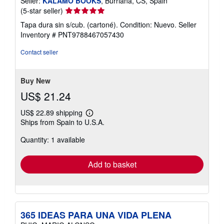
Seller:
KALAMO BOOKS
, Burriana, CS, Spain
Seller
(5-star seller)
rating
Tapa dura sin s/cub. (cartoné). Condition: Nuevo.
Seller
5
Inventory # PNT9788467057430
out
of
Contact seller
5
stars
Buy New
US$ 21.24
US$ 22.89 shipping
Learn
Ships from Spain to U.S.A.
more
about
Quantity: 1 available
shipping
rates
Add to basket
365 IDEAS PARA UNA VIDA PLENA