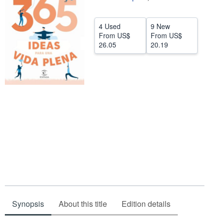
Help
4 Used
9 New
CLOSE
From
US$
From
US$
26.05
20.19
Synopsis
About this title
Edition details