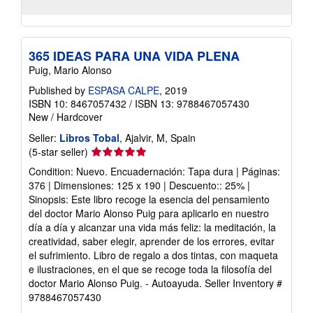
365 IDEAS PARA UNA VIDA PLENA
Puig, Mario Alonso
Published by
ESPASA CALPE
, 2019
ISBN 10: 8467057432
/
ISBN 13: 9788467057430
New
/
Hardcover
Seller:
Libros Tobal
, Ajalvir, M, Spain
Seller
(5-star seller)
rating
Condition: Nuevo. Encuadernación: Tapa dura | Páginas:
5
376 | Dimensiones: 125 x 190 | Descuento:: 25% |
out
Sinopsis: Este libro recoge la esencia del pensamiento
of
del doctor Mario Alonso Puig para aplicarlo en nuestro
5
día a día y alcanzar una vida más feliz: la meditación, la
stars
creatividad, saber elegir, aprender de los errores, evitar
el sufrimiento. Libro de regalo a dos tintas, con maqueta
e ilustraciones, en el que se recoge toda la filosofía del
doctor Mario Alonso Puig. - Autoayuda.
Seller Inventory #
9788467057430