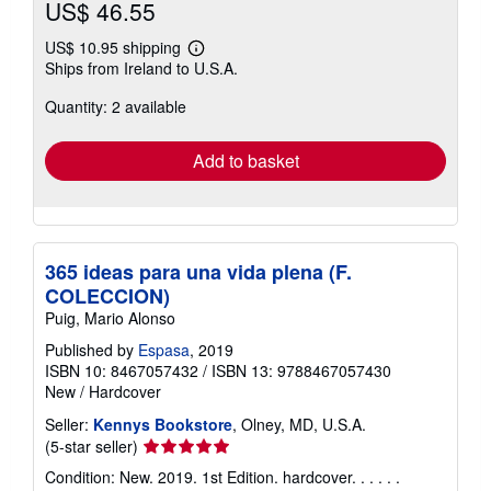
US$ 46.55
US$ 10.95 shipping
Learn
Ships from Ireland to U.S.A.
more
about
Quantity: 2 available
shipping
rates
Add to basket
365 ideas para una vida plena (F.
COLECCION)
Puig, Mario Alonso
Published by
Espasa
, 2019
ISBN 10: 8467057432
/
ISBN 13: 9788467057430
New
/
Hardcover
Seller:
Kennys Bookstore
, Olney, MD, U.S.A.
Seller
(5-star seller)
rating
Condition: New. 2019. 1st Edition. hardcover. . . . . .
5