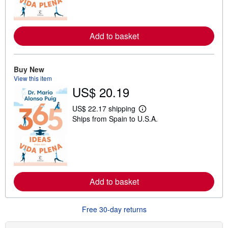
m
o
r
e
Add to basket
a
b
o
u
t
Buy New
s
View this item
h
US$ 20.19
i
p
p
US$ 22.17 shipping
i
L
Ships from Spain to U.S.A.
n
e
g
a
r
r
a
n
t
m
e
o
s
r
e
Add to basket
a
b
o
u
Free 30-day returns
t
s
h