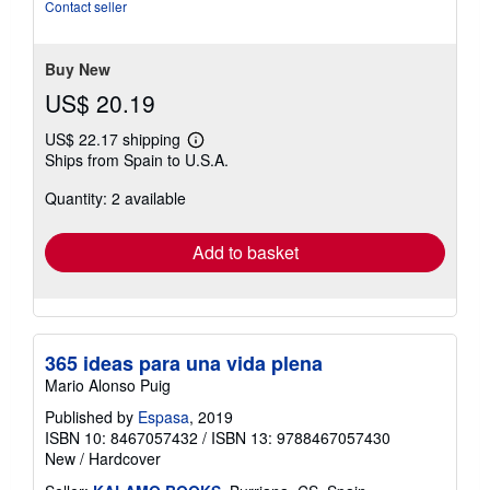
Contact seller
Buy New
US$ 20.19
US$ 22.17 shipping
Learn
Ships from Spain to U.S.A.
more
about
Quantity: 2 available
shipping
rates
Add to basket
365 ideas para una vida plena
Mario Alonso Puig
Published by
Espasa
, 2019
ISBN 10: 8467057432
/
ISBN 13: 9788467057430
New
/
Hardcover