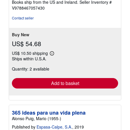
Books ship from the US and Ireland.
Seller Inventory #
out
V9788467057430
of
5
Contact seller
stars
Buy New
US$ 54.68
US$ 10.50 shipping
Learn
Ships within U.S.A.
more
about
Quantity: 2 available
shipping
rates
Add to basket
365 ideas para una vida plena
Alonso Puig, Mario (1955-)
Published by
Espasa-Calpe, S.A.
, 2019