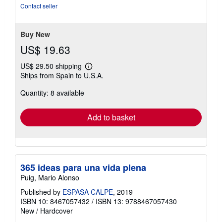
Contact seller
Buy New
US$ 19.63
US$ 29.50 shipping
Learn
Ships from Spain to U.S.A.
more
about
Quantity: 8 available
shipping
rates
Add to basket
365 ideas para una vida plena
Puig, Mario Alonso
Published by
ESPASA CALPE
, 2019
ISBN 10: 8467057432
/
ISBN 13: 9788467057430
New
/
Hardcover