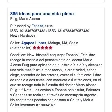
365 ideas para una vida plena
Puig, Mario Alonso
Published by
Espasa
, 2019
ISBN 10: 8467057432
/
ISBN 13: 9788467057430
New
/
Hardcover
Seller:
Agapea Libros
, Malaga, MA, Spain
Seller
(5-star seller)
rating
Condition: New. Idioma/Language: Español. Este libro
5
recoge la esencia del pensamiento del doctor Mario
out
Alonso Puig para aplicarlo en nuestro día a día y alcanzar
of
una vida más feliz: la meditación, la creatividad, saber
5
elegir, aprender de los errores, evitar el sufrimiento. Libro
stars
de regalo a dos tintas, con maqueta e ilustraciones, en el
que se recoge toda la filosofía del doctor Mario Alonso
Puig. *** Nota: Los envíos a España peninsular, Baleares
y Canarias se realizan a través de mensajería urgente.
No aceptamos pedidos con destino a Ceuta y Melilla.
Seller Inventory # 19034167