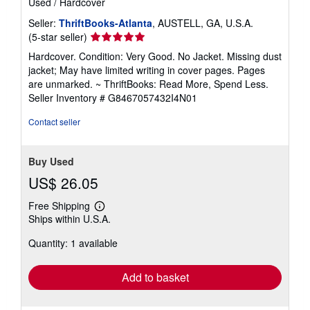
Used
/
Hardcover
Seller:
ThriftBooks-Atlanta
, AUSTELL, GA, U.S.A.
Seller
(5-star seller)
rating
Hardcover. Condition: Very Good. No Jacket. Missing dust
5
jacket; May have limited writing in cover pages. Pages
out
are unmarked. ~ ThriftBooks: Read More, Spend Less.
of
Seller Inventory # G8467057432I4N01
5
stars
Contact seller
Buy Used
US$ 26.05
Free Shipping
Learn
Ships within U.S.A.
more
about
Quantity: 1 available
shipping
rates
Add to basket