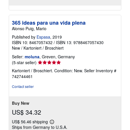
365 ideas para una vida plena
Alonso Puig, Mario
Published by
Espasa
, 2019
ISBN 10: 8467057432
/
ISBN 13: 9788467057430
New
/
Kartoniert / Broschiert
Seller:
moluna
, Greven, Germany
Seller
(5-star seller)
rating
Kartoniert / Broschiert. Condition: New.
Seller Inventory #
5
742744461
out
of
Contact seller
5
stars
Buy New
US$ 34.32
US$ 56.46 shipping
Learn
Ships from Germany to U.S.A.
more