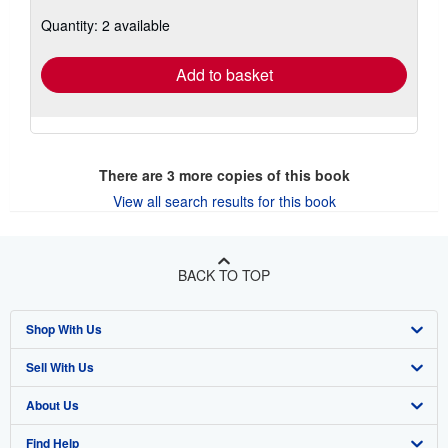
about
Quantity: 2 available
shipping
rates
Add to basket
There are
3
more copies of this book
View all search results for this book
BACK TO TOP
Shop With Us
Sell With Us
Advanced Search
About Us
Browse Collections
Start Selling
Find Help
My Account
Join Our Affiliate Program
About AbeBooks