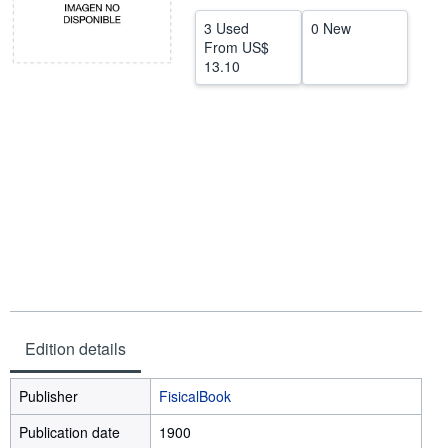
Help
3 Used
0 New
From
US$
CLOSE
13.10
Edition details
Publisher
FisicalBook
Publication date
1900