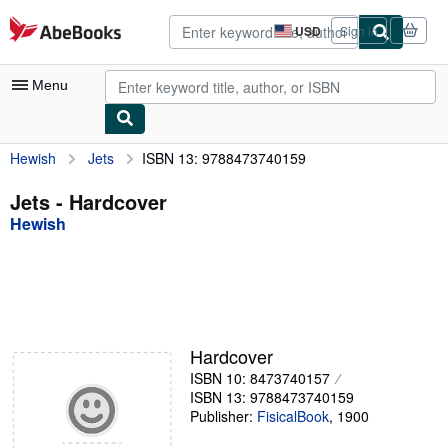
Skip to main content
AbeBooks.com
USD
Sign in
Site
shopping
preferences
Menu
Hewish
Jets
ISBN 13: 9788473740159
My Account
My Purchases
Jets - Hardcover
Hewish
Advanced Search
Browse Collections
Rare Books
Art & Collectibles
Hardcover
Textbooks
ISBN 10: 8473740157
ISBN 13: 9788473740159
Sellers
Publisher:
FisicalBook
,
1900
Start Selling