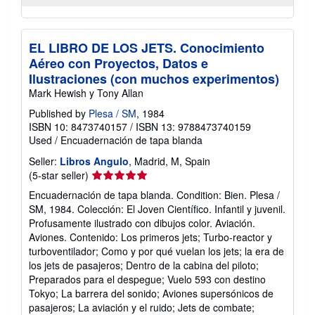
EL LIBRO DE LOS JETS. Conocimiento
Aéreo con Proyectos, Datos e
Ilustraciones (con muchos experimentos)
Mark Hewish y Tony Allan
Published by
Plesa / SM
, 1984
ISBN 10: 8473740157
/
ISBN 13: 9788473740159
Used
/
Encuadernación de tapa blanda
Seller:
Libros Angulo
, Madrid, M, Spain
Seller
(5-star seller)
rating
Encuadernación de tapa blanda. Condition: Bien. Plesa /
5
SM, 1984. Colección: El Joven Científico. Infantil y juvenil.
out
Profusamente ilustrado con dibujos color. Aviación.
of
Aviones. Contenido: Los primeros jets; Turbo-reactor y
5
turboventilador; Como y por qué vuelan los jets; la era de
stars
los jets de pasajeros; Dentro de la cabina del piloto;
Preparados para el despegue; Vuelo 593 con destino
Tokyo; La barrera del sonido; Aviones supersónicos de
pasajeros; La aviación y el ruido; Jets de combate;