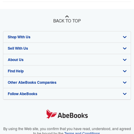
BACK TO TOP
Shop With Us
Sell With Us
Advanced Search
About Us
Browse Collections
Start Selling
Find Help
My Account
Join Our Affiliate Program
About AbeBooks
Other AbeBooks Companies
My Orders
Book Buyback
Media
Help
Follow AbeBooks
View Basket
Refer a seller
Careers
Customer Support
AbeBooks.co.uk
Forums
AbeBooks.de
Privacy Policy
AbeBooks.fr
Your Ads Privacy Choices
AbeBooks.it
By using the Web site, you confirm that you have read, understood, and agreed
to be bound by the
Terms and Conditions
.