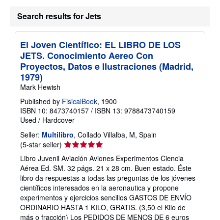
b
o
Search results for Jets
u
t
s
h
El Joven Científico: EL LIBRO DE LOS
i
p
JETS. Conocimiento Aereo Con
p
Proyectos, Datos e Ilustraciones (Madrid,
i
1979)
n
g
Mark Hewish
r
a
Published by
FisicalBook
, 1900
t
ISBN 10: 8473740157
/
ISBN 13: 9788473740159
e
Used
/
Hardcover
s
Seller:
Multilibro
, Collado Villalba, M, Spain
Seller
(5-star seller)
rating
Libro Juvenil Aviación Aviones Experimentos Ciencia
5
Aérea Ed. SM. 32 págs. 21 x 28 cm. Buen estado. Éste
out
libro da respuestas a todas las preguntas de los jóvenes
of
científicos interesados en la aeronautica y propone
5
experimentos y ejercicios sencillos GASTOS DE ENVÍO
stars
ORDINARIO HASTA 1 KILO, GRATIS. (3,50 el Kilo de
más o fracción) Los PEDIDOS DE MENOS DE 6 euros