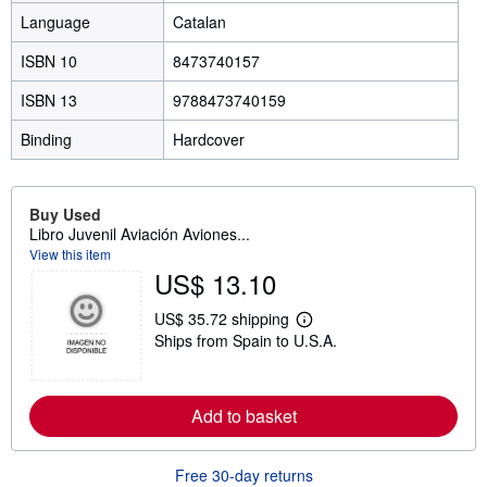
Language
Catalan
ISBN 10
8473740157
ISBN 13
9788473740159
Binding
Hardcover
Buy Used
Libro Juvenil Aviación Aviones...
View this item
US$ 13.10
US$ 35.72 shipping
L
Ships from Spain to U.S.A.
e
a
r
n
m
Add to basket
o
r
e
Free 30-day returns
a