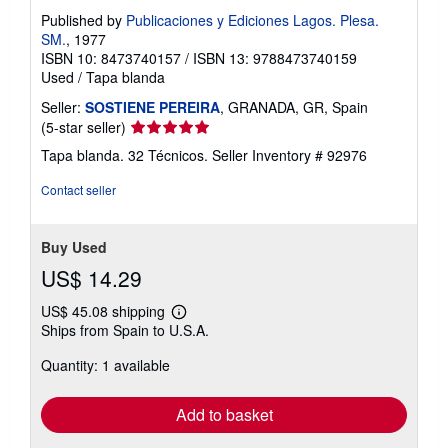
Published by
Publicaciones y Ediciones Lagos. Plesa.
SM.
, 1977
ISBN 10: 8473740157
/
ISBN 13: 9788473740159
Used
/
Tapa blanda
Seller:
SOSTIENE PEREIRA
, GRANADA, GR, Spain
Seller
(5-star seller)
rating
Tapa blanda. 32 Técnicos.
Seller Inventory # 92976
5
out
Contact seller
of
5
stars
Buy Used
US$ 14.29
US$ 45.08 shipping
Learn
Ships from Spain to U.S.A.
more
about
Quantity: 1 available
shipping
rates
Add to basket