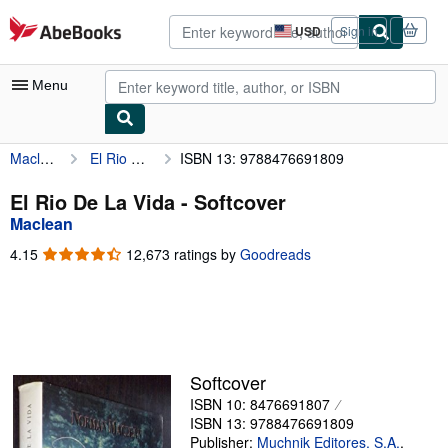
Skip to main content
AbeBooks.com
USD
Sign in
Site
shopping
preferences
Menu
Maclean
El Rio De La Vida
ISBN 13: 9788476691809
My Account
My Purchases
El Rio De La Vida - Softcover
Maclean
Advanced Search
4.15
4.15
12,673 ratings by
Goodreads
Browse Collections
out
of
Rare Books
5
stars
Art & Collectibles
Textbooks
Softcover
ISBN 10: 8476691807
Sellers
ISBN 13: 9788476691809
Start Selling
Publisher:
Muchnik Editores, S.A.
,