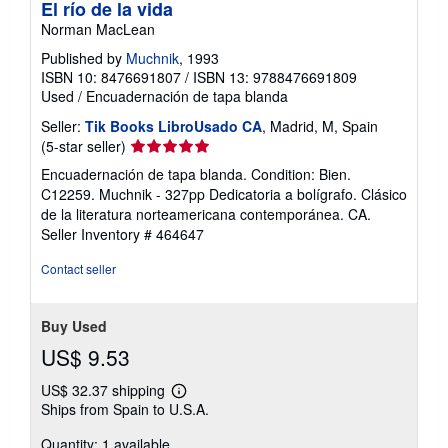
El río de la vida
Norman MacLean
Published by
Muchnik
, 1993
ISBN 10: 8476691807
/
ISBN 13: 9788476691809
Used
/
Encuadernación de tapa blanda
Seller:
Tik Books LibroUsado CA
, Madrid, M, Spain
Seller
(5-star seller)
rating
Encuadernación de tapa blanda. Condition: Bien.
5
C12259. Muchnik - 327pp Dedicatoria a bolígrafo. Clásico
out
de la literatura norteamericana contemporánea. CA.
of
Seller Inventory # 464647
5
stars
Contact seller
Buy Used
US$ 9.53
US$ 32.37 shipping
Learn
Ships from Spain to U.S.A.
more
about
Quantity: 1 available
shipping