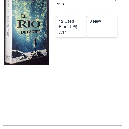
1998
Help
CLOSE
12 Used
0 New
From
US$
7.14