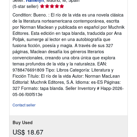
Seller:
Hamelyn
, Madrid, M, Spain
Seller
(5-star seller)
rating
Condition: Bueno. : El río de la vida es una novela clásica
5
de la literatura norteamericana contemporánea, escrita
out
por Norman Maclean y publicada en español por Muchnik
of
Editores. Esta edición en tapa blanda, traducida por Ana
5
Poljak, sumerge al lector en una autobiografía que
stars
fusiona ficción, poesía y magia. A través de sus 327
páginas, Maclean desafía los géneros literarios
convencionales, creando una obra única que explora
temas profundos de la vida y la naturaleza. EAN:
9788476691809 Tipo: Libros Categoría: Literatura y
Ficción Título: El río de la vida Autor: Norman MacLean
Editorial: Muchnik Editores, S.A. Idioma: es-ES Páginas:
327 Formato: tapa blanda.
Seller Inventory # Happ-2026-
05-06-f00f513e
Contact seller
Buy Used
US$ 18.67