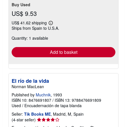
Buy Used
US$ 9.53
US$ 41.62 shipping
Learn
Ships from Spain to U.S.A.
more
about
Quantity: 1 available
shipping
rates
Add to basket
El río de la vida
Norman MacLean
Published by
Muchnik
, 1993
ISBN 10: 8476691807
/
ISBN 13: 9788476691809
Used
/
Encuadernación de tapa blanda
Seller:
Tik Books ME
, Madrid, M, Spain
Seller
(4-star seller)
rating