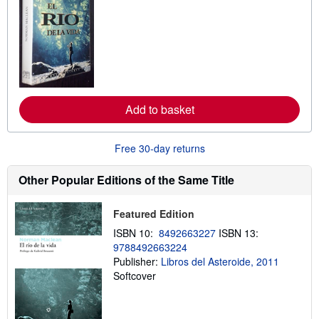
a
r
n
m
o
r
e
a
b
o
Add to basket
u
t
s
h
Free 30-day returns
i
p
p
Other Popular Editions of the Same Title
i
n
g
Featured Edition
r
a
ISBN 10:
8492663227
ISBN 13:
t
9788492663224
e
Publisher:
Libros del Asteroide, 2011
s
Softcover