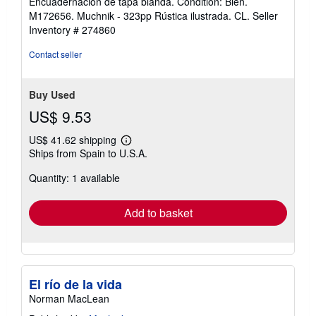
Encuadernación de tapa blanda. Condition: Bien.
4
M172656. Muchnik - 323pp Rústica ilustrada. CL.
Seller
out
Inventory # 274860
of
5
Contact seller
stars
Buy Used
US$ 9.53
US$ 41.62 shipping
Learn
Ships from Spain to U.S.A.
more
about
Quantity: 1 available
shipping
rates
Add to basket
El río de la vida
Norman MacLean