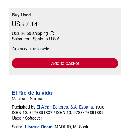
5
stars
Buy Used
US$ 7.14
US$ 26.59 shipping
Learn
Ships from Spain to U.S.A.
more
about
Quantity: 1 available
shipping
rates
Add to basket
El Río de la vida
Maclean, Norman
Published by
El Aleph Editores, S.A, España
, 1998
ISBN 10: 8476691807
/
ISBN 13: 9788476691809
Used
/
Softcover
Seller:
Librería Oeste
, MADRID, M, Spain