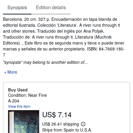
Synopsis
Edition details
Synopsis
Barcelona. 20 cm. 327 p. Encuadernación en tapa blanda de
editorial ilustrada. Colección 'Literatura'. A river runs through it
and other stories. Traducido del inglés por Ana Poljak.
Traducción de: A river runs through it. Literatura (Muchnik
Editores) .. Este libro es de segunda mano y tiene o puede tener
marcas y señales de su anterior propietario. ISBN: 84-7669-180-
7
"synopsis" may belong to another edition of...
More
Buy Used
Condition: Near Fine
A-204
View this item
US$ 7.14
US$ 26.41 shipping
L
Ships from Spain to U.S.A.
e