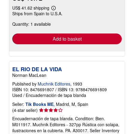
US$ 41.62 shipping
Learn
Ships from Spain to U.S.A.
more
about
Quantity: 1 available
shipping
rates
Add to basket
EL RIO DE LA VIDA
Norman MacLean
Published by
Muchnik Editores
, 1993
ISBN 10: 8476691807
/
ISBN 13: 9788476691809
Used
/
Encuadernación de tapa blanda
Seller:
Tik Books ME
, Madrid, M, Spain
Seller
(4-star seller)
rating
Encuadernación de tapa blanda. Condition: Bien.
4
M011917. Muchnik Editores - 327pp Rústica con solapa,
out
ilustraciones en la cubierta. PA. A30017.
Seller Inventory
of