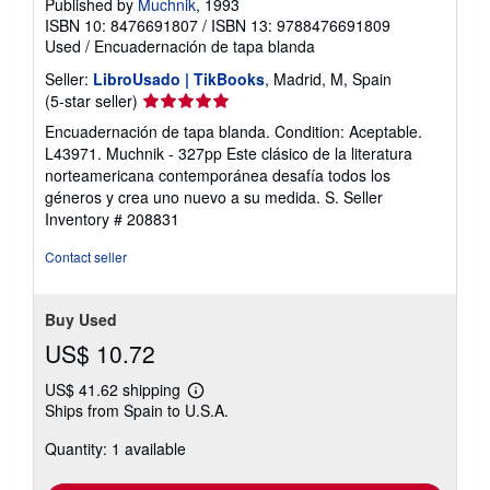
Published by
Muchnik
, 1993
ISBN 10: 8476691807
/
ISBN 13: 9788476691809
Used
/
Encuadernación de tapa blanda
Seller:
LibroUsado | TikBooks
, Madrid, M, Spain
Seller
(5-star seller)
rating
Encuadernación de tapa blanda. Condition: Aceptable.
5
L43971. Muchnik - 327pp Este clásico de la literatura
out
norteamericana contemporánea desafía todos los
of
géneros y crea uno nuevo a su medida. S.
Seller
5
Inventory # 208831
stars
Contact seller
Buy Used
US$ 10.72
US$ 41.62 shipping
Learn
Ships from Spain to U.S.A.
more
about
Quantity: 1 available
shipping
rates