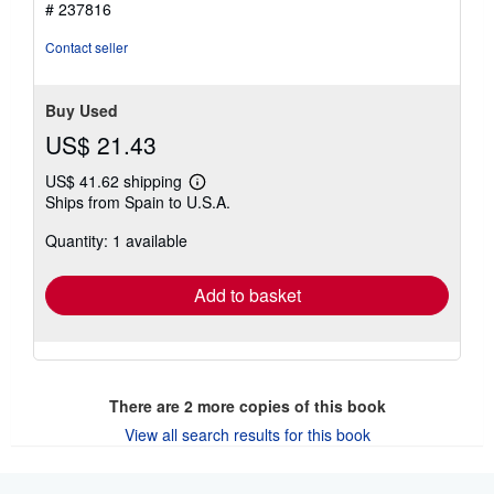
# 237816
5
stars
Contact seller
Buy Used
US$ 21.43
US$ 41.62 shipping
Learn
Ships from Spain to U.S.A.
more
about
Quantity: 1 available
shipping
rates
Add to basket
There are
2
more copies of this book
View all search results for this book