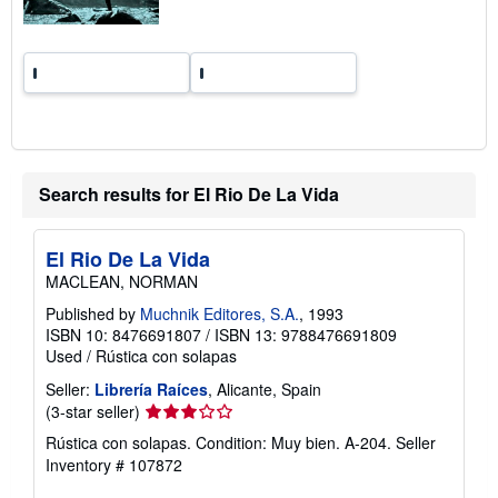
Search results for El Rio De La Vida
El Rio De La Vida
MACLEAN, NORMAN
Published by
Muchnik Editores, S.A.
, 1993
ISBN 10: 8476691807
/
ISBN 13: 9788476691809
Used
/
Rústica con solapas
Seller:
Librería Raíces
, Alicante, Spain
Seller
(3-star seller)
rating
Rústica con solapas. Condition: Muy bien. A-204.
Seller
3
Inventory # 107872
out