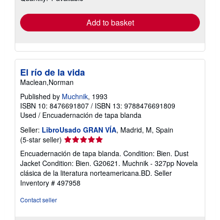
rates
Add to basket
El río de la vida
Maclean,Norman
Published by
Muchnik
, 1993
ISBN 10: 8476691807
/
ISBN 13: 9788476691809
Used
/
Encuadernación de tapa blanda
Seller:
LibroUsado GRAN VÍA
, Madrid, M, Spain
Seller
(5-star seller)
rating
Encuadernación de tapa blanda. Condition: Bien. Dust
5
Jacket Condition: Bien. G20621. Muchnik - 327pp Novela
out
clásica de la literatura norteamericana.BD.
Seller
of
Inventory # 497958
5
stars
Contact seller