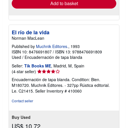
Add to basket
El río de la vida
Norman MacLean
Published by
Muchnik Editores.
, 1993
ISBN 10: 8476691807
/
ISBN 13: 9788476691809
Used
/
Encuadernación de tapa blanda
Seller:
Tik Books ME
, Madrid, M, Spain
Seller
(4-star seller)
rating
Encuadernación de tapa blanda. Condition: Bien.
4
M180720. Muchnik Editores. - 327pp Rústica editorial.
out
Le. C21415.
Seller Inventory # 410060
of
5
Contact seller
stars
Buy Used
US$ 10.72