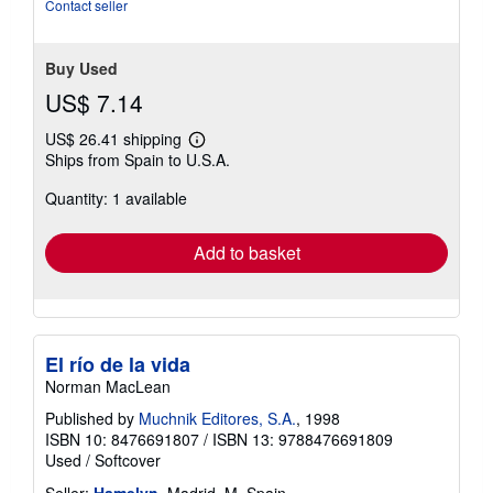
of
Contact seller
5
stars
Buy Used
US$ 7.14
US$ 26.41 shipping
Learn
Ships from Spain to U.S.A.
more
about
Quantity: 1 available
shipping
rates
Add to basket
El río de la vida
Norman MacLean
Published by
Muchnik Editores, S.A.
, 1998
ISBN 10: 8476691807
/
ISBN 13: 9788476691809
Used
/
Softcover