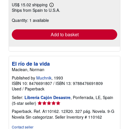
US$ 15.02 shipping
Learn
Ships from Spain to U.S.A.
more
about
Quantity: 1 available
shipping
rates
Add to basket
El río de la vida
Maclean, Norman
Published by
Muchnik
, 1993
ISBN 10: 8476691807
/
ISBN 13: 9788476691809
Used
/
Paperback
Seller:
Librería Cajón Desastre
, Ponferrada, LE, Spain
Seller
(5-star seller)
rating
Paperback. Ref. A110162. 12X20. 327 pág. Novela. 9-G
5
Novela Sin categorizar.
Seller Inventory # 110162
out
of
Contact seller