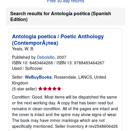
Free 30-day returns
t
s
h
Search results for Antología poética (Spanish
i
Edition)
p
p
i
n
Antologia poetica / Poetic Anthology
g
r
(ContemporÃ¡nea)
a
Yeats, W. B.
t
e
Published by
Debolsillo
, 2007
s
ISBN 10: 8483464268
/
ISBN 13: 9788483464267
Used
/
Softcover
Seller:
WeBuyBooks
, Rossendale, LANCS, United
Kingdom
Seller
(5-star seller)
rating
Condition: Good. Most items will be dispatched the same
5
or the next working day. A copy that has been read but
out
remains in clean condition. All of the pages are intact and
of
the cover is intact and the spine may show signs of wear.
5
The book may have minor markings which are not
stars
specifically mentioned.
Seller Inventory # rev2548606426