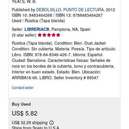
YEATS, W. B.
Published by
DEBOLSILLO, PUNTO DE LECTURA
, 2012
ISBN 10: 8483464268
/
ISBN 13: 9788483464267
Used
/
Rústica (Tapa blanda)
Seller:
LIBRERIACB
, Pamplona, NA, Spain
Seller
(5-star seller)
rating
Rústica (Tapa blanda). Condition: Bien. Dust Jacket
5
Condition: Sin cubierta. Materia: Poesía. Tipo de artículo:
out
Libro. ISBN: 978-84-8346-426-7. Idioma: Español.
of
Ciudad: Barcelona. Características físicas: Señales de
5
roce en los bordes de la cubierta, lomo y contracubierta.
stars
Interior en buen estado. Estado: Bien. Ubicación:
ARRIBA16-66. LIBRO.
Seller Inventory # 89547
Contact seller
Buy Used
US$ 5.82
US$ 32.29 shipping
Learn
Ships from Spain to U.S.A.
more