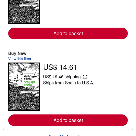
a
r
n
m
o
r
e
Add to basket
a
b
o
u
t
Buy New
s
View this item
h
US$ 14.61
i
p
p
US$ 19.46 shipping
i
L
Ships from Spain to U.S.A.
n
e
g
a
r
r
a
n
t
m
e
o
s
r
e
Add to basket
a
b
o
u