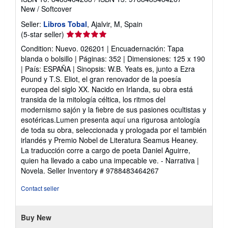
New
/
Softcover
Seller:
Libros Tobal
, Ajalvir, M, Spain
Seller
(5-star seller)
rating
Condition: Nuevo. 026201 | Encuadernación: Tapa
5
blanda o bolsillo | Páginas: 352 | Dimensiones: 125 x 190
out
| País: ESPAÑA | Sinopsis: W.B. Yeats es, junto a Ezra
of
Pound y T.S. Eliot, el gran renovador de la poesía
5
europea del siglo XX. Nacido en Irlanda, su obra está
stars
transida de la mitología céltica, los ritmos del
modernismo sajón y la fiebre de sus pasiones ocultistas y
esotéricas.Lumen presenta aquí una rigurosa antología
de toda su obra, seleccionada y prologada por el también
irlandés y Premio Nobel de Literatura Seamus Heaney.
La traducción corre a cargo de poeta Daniel Aguirre,
quien ha llevado a cabo una impecable ve. - Narrativa |
Novela.
Seller Inventory # 9788483464267
Contact seller
Buy New