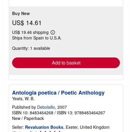
Buy New
US$ 14.61
US$ 19.46 shipping
Learn
Ships from Spain to U.S.A.
more
about
Quantity: 1 available
shipping
rates
Add to basket
Antologia poetica / Poetic Anthology
Yeats, W. B.
Published by
Debolsillo
, 2007
ISBN 10: 8483464268
/
ISBN 13: 9788483464267
New
/
Paperback
Seller:
Revaluation Books
, Exeter, United Kingdom