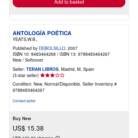
Add to basket
ANTOLOGÍA POÉTICA
YEATS,W.B.,
Published by
DEBOLSILLO
, 2007
ISBN 10: 8483464268
/
ISBN 13: 9788483464267
New
/
Softcover
Seller:
TERAN LIBROS
, Madrid, M, Spain
Seller
(3-star seller)
rating
Condition: New. Normal/Disponible.
Seller Inventory #
3
9788483464267
out
of
Contact seller
5
stars
Buy New
US$ 15.38