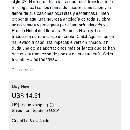
siglo XX. Nacido en Irlanda, su obra está transida de la
of
mitología céltica, los ritmos del modernismo sajón y la
5
fiebre de sus pasiones ocultistas y esotéricas.Lumen
stars
presenta aquí una rigurosa antología de toda su obra,
seleccionada y prologada por el también irlandés y
Premio Nobel de Literatura Seamus Heaney. La
traducción corre a cargo de poeta Daniel Aguirre, quien
ha llevado a cabo una impecable versión rimada, sin
duda una de las aportaciones más brillantes que se han
hecho a la traducción de poesía en nuestro país.
Seller
Inventory # 0010025684
Contact seller
Buy New
US$ 14.61
US$ 32.98 shipping
Learn
Ships from Spain to U.S.A.
more
about
Quantity: 3 available
shipping
rates