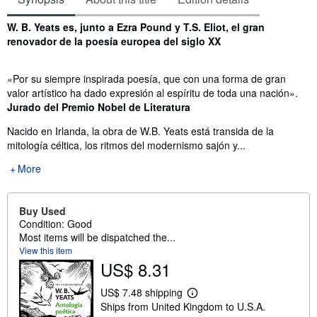
Synopsis
W. B. Yeats es, junto a Ezra Pound y T.S. Eliot, el gran
renovador de la poesía europea del siglo XX
«Por su siempre inspirada poesía, que con una forma de gran
valor artístico ha dado expresión al espíritu de toda una nación».
Jurado del Premio Nobel de Literatura
Nacido en Irlanda, la obra de W.B. Yeats está transida de la
mitología céltica, los ritmos del modernismo sajón y...
More
Buy Used
Condition: Good
Most items will be dispatched the...
View this item
US$ 8.31
US$ 7.48 shipping
L
Ships from United Kingdom to U.S.A.
e