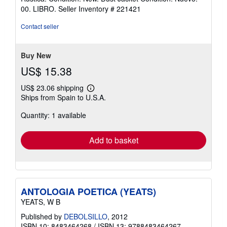
5
00. LIBRO.
Seller Inventory # 221421
out
of
Contact seller
5
stars
Buy New
US$ 15.38
US$ 23.06 shipping
Learn
Ships from Spain to U.S.A.
more
about
Quantity: 1 available
shipping
rates
Add to basket
ANTOLOGIA POETICA (YEATS)
YEATS, W B
Published by
DEBOLSILLO
, 2012
ISBN 10: 8483464268
/
ISBN 13: 9788483464267