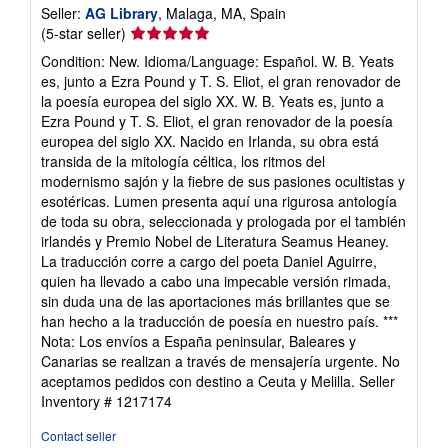
Seller:
AG Library
, Malaga, MA, Spain
Seller
(5-star seller)
rating
Condition: New. Idioma/Language: Español. W. B. Yeats
5
es, junto a Ezra Pound y T. S. Eliot, el gran renovador de
out
la poesía europea del siglo XX. W. B. Yeats es, junto a
of
Ezra Pound y T. S. Eliot, el gran renovador de la poesía
5
europea del siglo XX. Nacido en Irlanda, su obra está
stars
transida de la mitología céltica, los ritmos del
modernismo sajón y la fiebre de sus pasiones ocultistas y
esotéricas. Lumen presenta aquí una rigurosa antología
de toda su obra, seleccionada y prologada por el también
irlandés y Premio Nobel de Literatura Seamus Heaney.
La traducción corre a cargo del poeta Daniel Aguirre,
quien ha llevado a cabo una impecable versión rimada,
sin duda una de las aportaciones más brillantes que se
han hecho a la traducción de poesía en nuestro país. ***
Nota: Los envíos a España peninsular, Baleares y
Canarias se realizan a través de mensajería urgente. No
aceptamos pedidos con destino a Ceuta y Melilla.
Seller
Inventory # 1217174
Contact seller