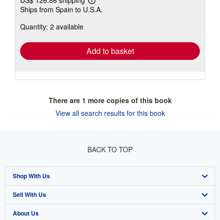
US$ 126.86 shipping
Learn
Ships from Spain to U.S.A.
more
about
Quantity: 2 available
shipping
rates
Add to basket
There are
1
more copies of this book
View all search results for this book
BACK TO TOP
Shop With Us
Sell With Us
Advanced Search
About Us
Browse Collections
Start Selling