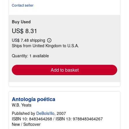
Contact seller
Buy Used
US$ 8.31
US$ 7.48 shipping
Learn
Ships from United Kingdom to U.S.A.
more
about
Quantity: 1 available
shipping
rates
Add to basket
Antología poética
W.B. Yeats
Published by
DeBols!llo
, 2007
ISBN 10: 8483464268
/
ISBN 13: 9788483464267
New
/
Softcover