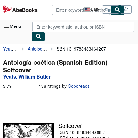
Skip to main content
AbeBooks.com
USD
Sign in
Site
shopping
preferences
Menu
Yeats, William Butler
Antología poética (Spanish Edition)
ISBN 13: 9788483464267
My Account
My Purchases
Antología poética (Spanish Edition) -
Softcover
Advanced Search
Yeats, William Butler
Browse Collections
3.79
3.79
138 ratings by
Goodreads
out
Rare Books
of
5
Art & Collectibles
stars
Textbooks
Softcover
Sellers
ISBN 10: 8483464268
Start Selling