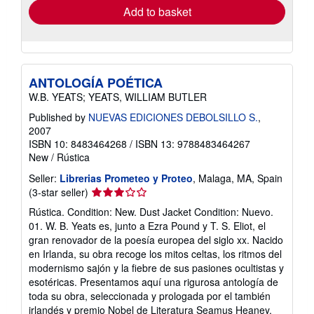
Add to basket
ANTOLOGÍA POÉTICA
W.B. YEATS; YEATS, WILLIAM BUTLER
Published by
NUEVAS EDICIONES DEBOLSILLO S.
,
2007
ISBN 10: 8483464268
/
ISBN 13: 9788483464267
New
/
Rústica
Seller:
Librerias Prometeo y Proteo
, Malaga, MA, Spain
Seller
(3-star seller)
rating
Rústica. Condition: New. Dust Jacket Condition: Nuevo.
3
01. W. B. Yeats es, junto a Ezra Pound y T. S. Eliot, el
out
gran renovador de la poesía europea del siglo xx. Nacido
of
en Irlanda, su obra recoge los mitos celtas, los ritmos del
5
modernismo sajón y la fiebre de sus pasiones ocultistas y
stars
esotéricas. Presentamos aquí una rigurosa antología de
toda su obra, seleccionada y prologada por el también
irlandés y premio Nobel de Literatura Seamus Heaney.