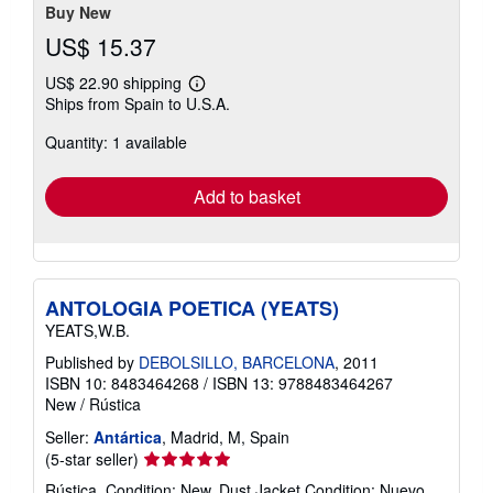
Buy New
US$ 15.37
US$ 22.90 shipping
Learn
Ships from Spain to U.S.A.
more
about
Quantity: 1 available
shipping
rates
Add to basket
ANTOLOGIA POETICA (YEATS)
YEATS,W.B.
Published by
DEBOLSILLO, BARCELONA
, 2011
ISBN 10: 8483464268
/
ISBN 13: 9788483464267
New
/
Rústica
Seller:
Antártica
, Madrid, M, Spain
Seller
(5-star seller)
rating
Rústica. Condition: New. Dust Jacket Condition: Nuevo.