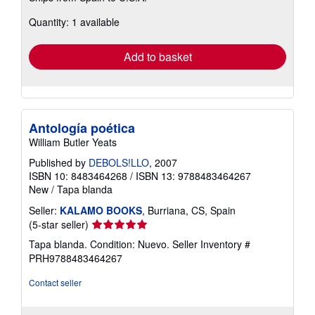
about
Quantity: 1 available
shipping
rates
Add to basket
Antología poética
William Butler Yeats
Published by
DEBOLS!LLO
, 2007
ISBN 10: 8483464268
/
ISBN 13: 9788483464267
New
/
Tapa blanda
Seller:
KALAMO BOOKS
, Burriana, CS, Spain
Seller
(5-star seller)
rating
Tapa blanda. Condition: Nuevo.
Seller Inventory #
5
PRH9788483464267
out
of
Contact seller
5
stars