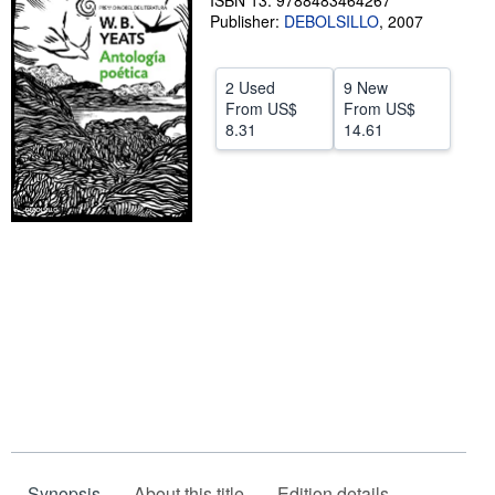
ISBN 13: 9788483464267
Publisher:
DEBOLSILLO
,
2007
Help
CLOSE
2 Used
9 New
From
US$
From
US$
8.31
14.61
Synopsis
About this title
Edition details