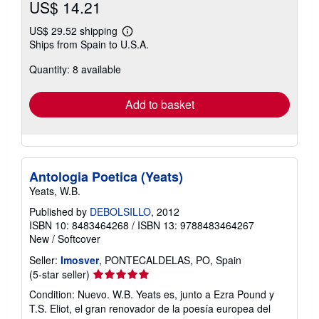
US$ 14.21
US$ 29.52 shipping
Learn
Ships from Spain to U.S.A.
more
about
Quantity: 8 available
shipping
rates
Add to basket
Antologia Poetica (Yeats)
Yeats, W.B.
Published by
DEBOLSILLO
, 2012
ISBN 10: 8483464268
/
ISBN 13: 9788483464267
New
/
Softcover
Seller:
Imosver
, PONTECALDELAS, PO, Spain
Seller
(5-star seller)
rating
Condition: Nuevo. W.B. Yeats es, junto a Ezra Pound y
5
T.S. Eliot, el gran renovador de la poesía europea del
out