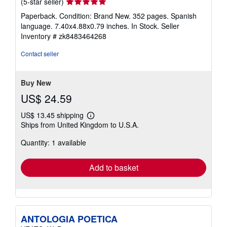
Seller
(5-star seller)
rating
Paperback. Condition: Brand New. 352 pages. Spanish
5
language. 7.40x4.88x0.79 inches. In Stock.
Seller
out
Inventory # zk8483464268
of
5
Contact seller
stars
Buy New
US$ 24.59
US$ 13.45 shipping
Learn
Ships from United Kingdom to U.S.A.
more
about
Quantity: 1 available
shipping
rates
Add to basket
ANTOLOGIA POETICA