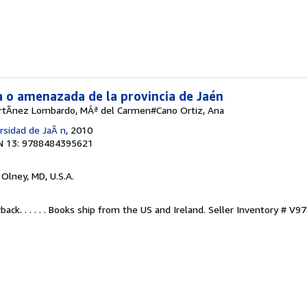
a o amenazada de la provincia de Jaén
rtÃnez Lombardo, MÂª del Carmen#Cano Ortiz, Ana
ersidad de JaÃ n
, 2010
N 13: 9788484395621
, Olney, MD, U.S.A.
ack. . . . . . Books ship from the US and Ireland.
Seller Inventory # V