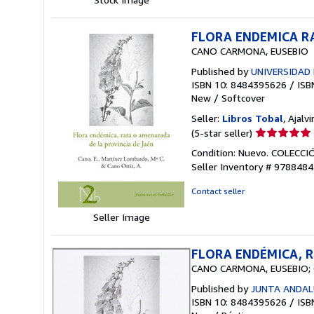
FLORA ENDEMICA R
CANO CARMONA, EUSEBIO
Published by
UNIVERSIDAD 
ISBN 10: 8484395626
/
ISB
New
/
Softcover
Seller:
Libros Tobal
, Ajalvi
Seller
(5-star seller)
rating
Condition: Nuevo. COLECCI
5
Seller Inventory # 978848
out
of
Contact seller
5
stars
Seller Image
FLORA ENDÉMICA, R
CANO CARMONA, EUSEBIO;
Published by
JUNTA ANDAL
ISBN 10: 8484395626
/
ISB