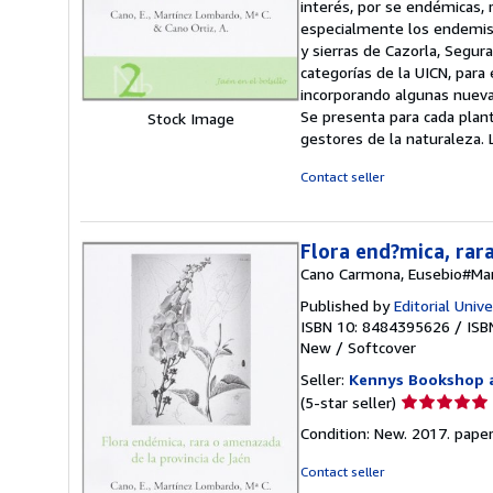
interés, por se endémicas,
of
especialmente los endemismo
5
y sierras de Cazorla, Segur
stars
categorías de la UICN, para
incorporando algunas nuevas
Se presenta para cada plan
Stock Image
gestores de la naturaleza.
Contact seller
Flora end?mica, rar
Cano Carmona, Eusebio#Mar
Published by
Editorial Univ
ISBN 10: 8484395626
/
ISB
New
/
Softcover
Seller:
Kennys Bookshop a
Seller
(5-star seller)
rating
Condition: New. 2017. paperba
5
out
Contact seller
of