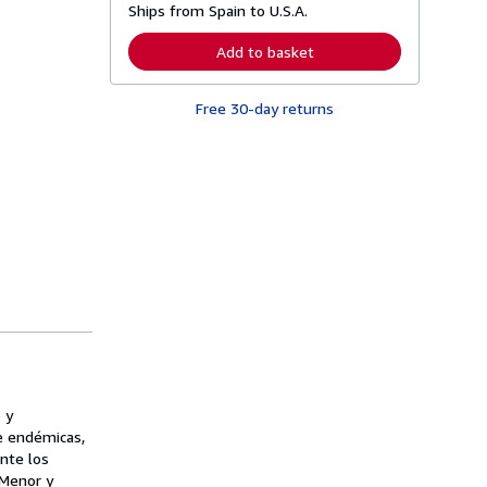
Ships from Spain to U.S.A.
e
a
r
Add to basket
n
m
o
Free 30-day returns
r
e
a
b
o
u
t
s
h
i
p
p
i
n
g
r
a
t
e
 y
s
se endémicas,
nte los
 Menor y