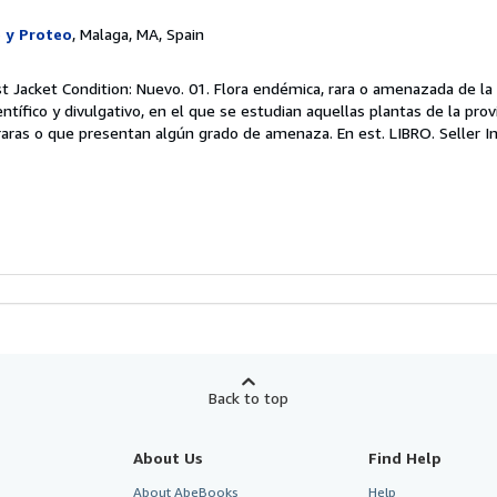
 y Proteo
, Malaga, MA, Spain
st Jacket Condition: Nuevo. 01. Flora endémica, rara o amenazada de la 
entífico y divulgativo, en el que se estudian aquellas plantas de la prov
 raras o que presentan algún grado de amenaza. En est. LIBRO.
Seller 
Back to top
About Us
Find Help
About AbeBooks
Help