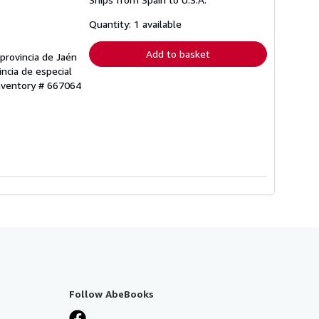
more
about
shipping
Quantity: 1 available
rates
Add to basket
provincia de Jaén
incia de especial
Inventory # 667064
Follow AbeBooks