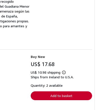
 recogido
 del Guadiana Menor
e amenaza según las
a de España,
tigaciones propias.
so para amantes y
Buy New
US$ 17.68
US$ 10.98 shipping
Learn
Ships from Ireland to U.S.A.
more
about
shipping
Quantity: 2 available
rates
Add to basket