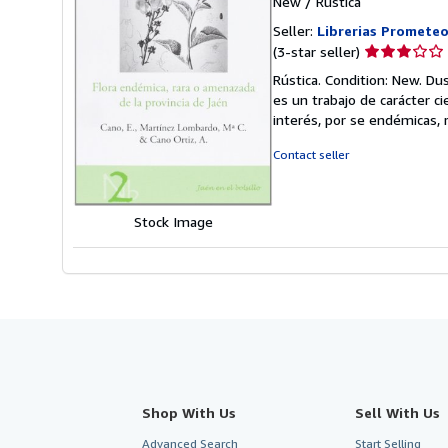
New
/
Rústica
Seller:
Librerias Prometeo
Seller
(3-star seller)
rating
Rústica. Condition: New. Du
3
es un trabajo de carácter ci
out
interés, por se endémicas,
of
5
Contact seller
stars
Stock Image
Shop With Us
Sell With Us
Advanced Search
Start Selling