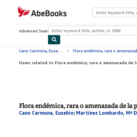
Skip to main content
AbeBooks.com
Advanced Search
Browse Collections
Rare Books
Art & Collecti
Cano Carmona, Eusebio
Flora endémica, rara o amenazada
Items related to Flora endémica, rara o amenazada de la
Flora endémica, rara o amenazada de la p
Cano Carmona, Eusebio
;
Martínez Lombardo, Mª D