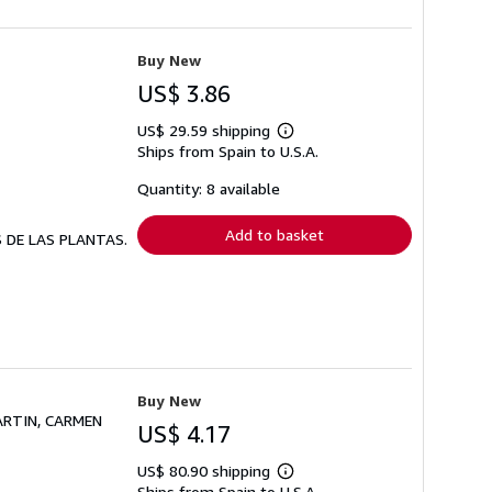
Buy New
US$ 3.86
US$ 29.59 shipping
Learn
Ships from Spain to U.S.A.
more
about
shipping
Quantity: 8 available
rates
Add to basket
S DE LAS PLANTAS.
Buy New
ARTIN, CARMEN
US$ 4.17
US$ 80.90 shipping
Learn
Ships from Spain to U.S.A.