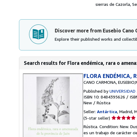
sierras de Cazorla, Seg
Discover more from Eusebio Cano
Explore their published works and collectib
Search results for Flora endémica, rara o amenaz
FLORA ENDÉMICA, R
CANO CARMONA, EUSEBIO;
Published by
UNIVERSIDAD 
ISBN 10: 8484395626
/
ISB
New
/
Rústica
Seller:
Antártica
, Madrid, 
Seller
(5-star seller)
rating
Rústica. Condition: New. Du
5
es un trabajo de carácter ci
out