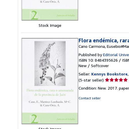
5
stars
Stock Image
Flora endémica, rar
Cano Carmona, Eusebio#Ma
Published by
Editorial Univ
ISBN 10: 8484395626
/
ISB
New
/
Softcover
Seller:
Kennys Bookstore
Seller
(5-star seller)
rating
Condition: New. 2017. paperb
5
out
Contact seller
of
5
stars
Stock Image