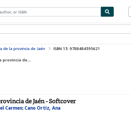
bles
Textbooks
Sellers
Start Selling
 de la provincia de Jaén
ISBN 13: 9788484395621
 provincia de...
rovincia de Jaén - Softcover
el Carmen
;
Cano Ortiz, Ana