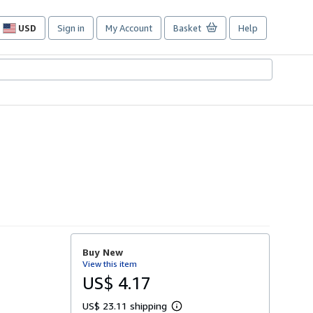
USD
Sign in
My Account
Basket
Help
Site
shopping
preferences
Buy New
View this item
US$ 4.17
US$ 23.11 shipping
L