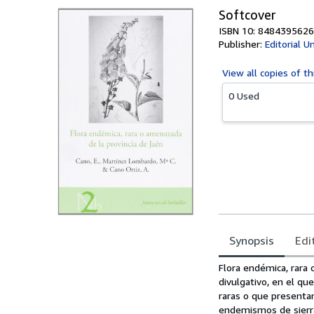
Softcover
ISBN 10: 8484395626
Publisher:
Editorial U
View all
copies of th
0 Used
Synopsis
Edi
Synopsis
Flora endémica, rara 
divulgativo, en el qu
raras o que presenta
endemismos de sierra 