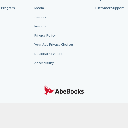
te Program
Media
Customer Support
Careers
Forums
Privacy Policy
Your Ads Privacy Choices
Designated Agent
Accessibility
AbeBooks.fr
AbeBooks.it
AbeBooks Aus/NZ
AbeBooks.c
BookFinder.com