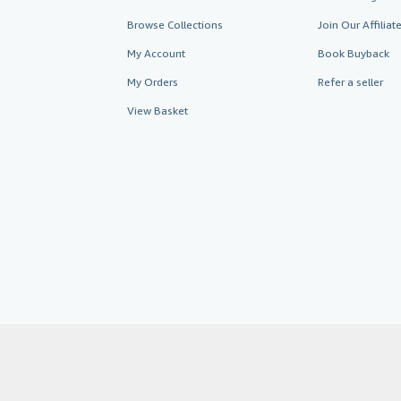
Browse Collections
Join Our Affilia
My Account
Book Buyback
My Orders
Refer a seller
View Basket
AbeBooks.co.uk
AbeBooks.de