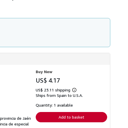
Buy New
US$ 4.17
US$ 23.11 shipping
Learn
Ships from Spain to U.S.A.
more
about
shipping
Quantity: 1 available
rates
Add to basket
provincia de Jaén
incia de especial