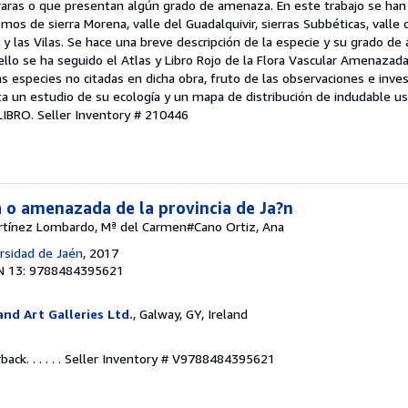
 raras o que presentan algún grado de amenaza. En este trabajo se han
s de sierra Morena, valle del Guadalquivir, sierras Subbéticas, valle
a y las Vilas. Se hace una breve descripción de la especie y su grado d
 ello se ha seguido el Atlas y Libro Rojo de la Flora Vascular Amenazad
 especies no citadas en dicha obra, fruto de las observaciones e inves
ta un estudio de su ecología y un mapa de distribución de indudable u
 LIBRO.
Seller Inventory # 210446
a o amenazada de la provincia de Ja?n
tínez Lombardo, Mª del Carmen#Cano Ortiz, Ana
ersidad de Jaén
, 2017
N 13: 9788484395621
nd Art Galleries Ltd.
, Galway, GY, Ireland
ck. . . . . .
Seller Inventory # V9788484395621