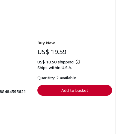
Buy New
US$ 19.59
US$ 10.50 shipping
Learn
Ships within U.S.A.
more
about
shipping
Quantity: 2 available
rates
Add to basket
9788484395621