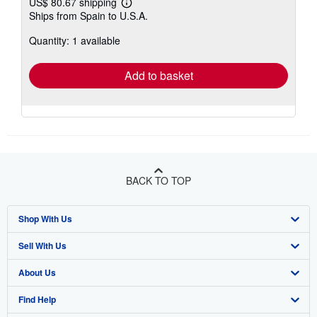
US$ 80.67 shipping
Learn
Ships from Spain to U.S.A.
more
about
Quantity: 1 available
shipping
rates
Add to basket
BACK TO TOP
Shop With Us
Sell With Us
Advanced Search
About Us
Browse Collections
Start Selling
Find Help
My Account
Join Our Affiliate Program
About AbeBooks