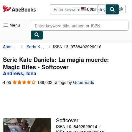
Skip to main content
AbeBooks.com
USD
Sign in
Site
shopping
preferences
Menu
Andrews, Ilona
Serie Kate Daniels: La magia muerde: Magic Bites
ISBN 13: 9788492929016
My Account
My Purchases
Serie Kate Daniels: La magia muerde:
Magic Bites - Softcover
Advanced Search
Andrews, Ilona
Browse Collections
4.05
4.05
138,032 ratings by
Goodreads
out
Rare Books
of
5
Art & Collectibles
stars
Textbooks
Softcover
Sellers
ISBN 10: 8492929014
Start Selling