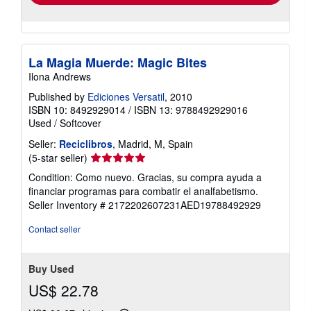
La Magia Muerde: Magic Bites
Ilona Andrews
Published by
Ediciones Versatil
, 2010
ISBN 10: 8492929014
/
ISBN 13: 9788492929016
Used
/
Softcover
Seller:
Reciclibros
, Madrid, M, Spain
Seller
(5-star seller)
rating
Condition: Como nuevo. Gracias, su compra ayuda a
5
financiar programas para combatir el analfabetismo.
out
Seller Inventory # 2172202607231AED19788492929
of
5
Contact seller
stars
Buy Used
US$ 22.78