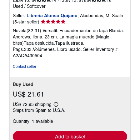
ISBN 10: 8492929014
/
ISBN 13: 9788492929016
Used
/
Softcover
Seller:
Librería Alonso Quijano
, Alcobendas, M, Spain
Seller
(5-star seller)
rating
Novela(82-31) Versatil. Encuadernación en tapa Blanda.
5
Andrews, Ilona. 23 cm. La magia muerde (Magic
out
bites)Tapa deslucida.Tapa ilustrada.
of
Pags.333.Volúmenes. Libro usado.
Seller Inventory #
5
A2AQA430504
stars
Contact seller
Buy Used
US$ 21.61
US$ 72.95 shipping
Learn
Ships from Spain to U.S.A.
more
about
Quantity: 1 available
shipping
rates
Add to basket