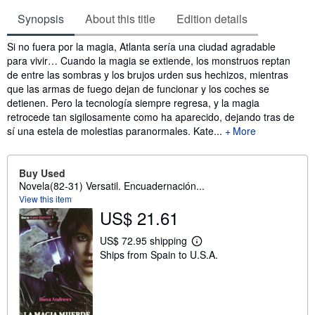
Synopsis
About this title
Edition details
Synopsis
Si no fuera por la magia, Atlanta sería una ciudad agradable
para vivir… Cuando la magia se extiende, los monstruos reptan
de entre las sombras y los brujos urden sus hechizos, mientras
que las armas de fuego dejan de funcionar y los coches se
detienen. Pero la tecnología siempre regresa, y la magia
retrocede tan sigilosamente como ha aparecido, dejando tras de
sí una estela de molestias paranormales. Kate...
More
Buy Used
Novela(82-31) Versatil. Encuadernación...
View this item
US$ 21.61
US$ 72.95 shipping
L
Ships from Spain to U.S.A.
e
a
r
n
m
o