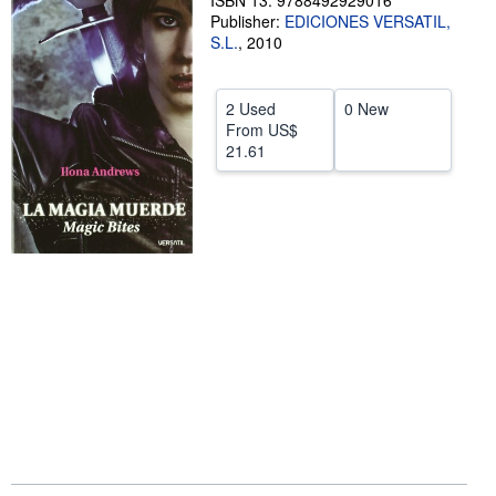
ISBN 13: 9788492929016
Publisher:
EDICIONES VERSATIL,
Help
S.L.
,
2010
CLOSE
2 Used
0 New
From
US$
21.61