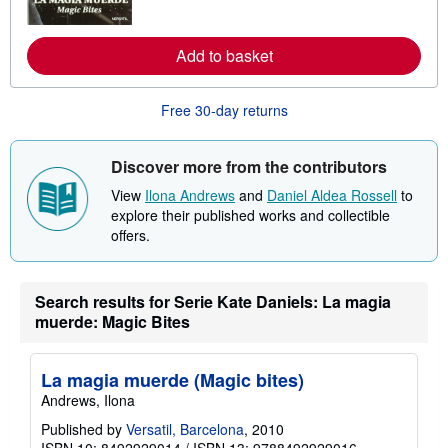
r
e
a
b
Add to basket
o
u
t
Free 30-day returns
s
h
i
p
Discover more from the contributors
p
i
View
Ilona Andrews
and
Daniel Aldea Rossell
to
n
explore their published works and collectible
g
r
offers.
a
t
e
s
Search results for Serie Kate Daniels: La magia
muerde: Magic Bites
La magia muerde (Magic bites)
Andrews, Ilona
Published by
Versatil, Barcelona
, 2010