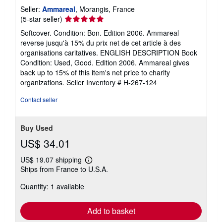
Seller:
Ammareal
, Morangis, France
Seller
(5-star seller)
rating
Softcover. Condition: Bon. Edition 2006. Ammareal
5
reverse jusqu'à 15% du prix net de cet article à des
out
organisations caritatives. ENGLISH DESCRIPTION Book
of
Condition: Used, Good. Edition 2006. Ammareal gives
5
back up to 15% of this item's net price to charity
stars
organizations.
Seller Inventory # H-267-124
Contact seller
Buy Used
US$ 34.01
US$ 19.07 shipping
Learn
Ships from France to U.S.A.
more
about
Quantity: 1 available
shipping
rates
Add to basket