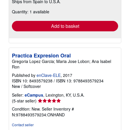
Ships from Spain to U.S.A.
more
about
Quantity: 1 available
shipping
rates
Add to basket
Practica Expresion Oral
Gregoria Lopez Garcia; Maria Jose Lobon; Ana Isabel
Ron
Published by
enClave-ELE
, 2017
ISBN 10: 8493579238
/
ISBN 13: 9788493579234
New
/
Softcover
Seller:
eCampus
, Lexington, KY, U.S.A.
Seller
(5-star seller)
rating
Condition: New.
Seller Inventory #
5
N:9788493579234:ONHAND
out
of
Contact seller
5