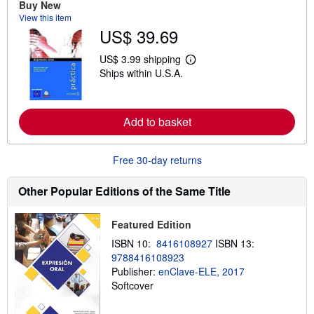
Buy New
b
View this item
o
u
US$ 39.69
t
s
US$ 3.99 shipping
h
L
i
Ships within U.S.A.
e
p
a
p
r
i
n
n
m
Add to basket
g
o
r
r
a
e
t
Free 30-day returns
a
e
b
s
o
Other Popular Editions of the Same Title
u
t
s
h
Featured Edition
i
ISBN 10:
8416108927
ISBN 13:
p
p
9788416108923
i
Publisher:
enClave-ELE, 2017
n
Softcover
g
r
a