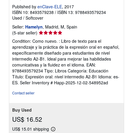
Published by
enClave-ELE
, 2017
ISBN 10: 8493579238
/
ISBN 13: 9788493579234
Used
/
Softcover
Seller:
Hamelyn
, Madrid, M, Spain
Seller
(5-star seller)
rating
Condition: Como nuevo. : Libro de texto para el
5
aprendizaje y la práctica de la expresión oral en español,
out
específicamente diseñado para estudiantes de nivel
of
intermedio A2-B1. Ideal para mejorar las habilidades
5
comunicativas y la fluidez en el idioma. EAN:
stars
9788493579234 Tipo: Libros Categoría: Educación
Título: Expresión oral: nivel intermedio A2-B1 Idioma: es-
ES.
Seller Inventory # Happ-2025-12-02-548952ad
Contact seller
Buy Used
US$ 16.52
US$ 15.01 shipping
Learn