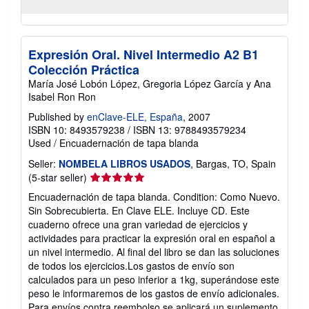
Expresión Oral. Nivel Intermedio A2 B1
Colección Práctica
María José Lobón López, Gregoria López García y Ana
Isabel Ron Ron
Published by
enClave-ELE, España
, 2007
ISBN 10: 8493579238
/
ISBN 13: 9788493579234
Used
/
Encuadernación de tapa blanda
Seller:
NOMBELA LIBROS USADOS
, Bargas, TO, Spain
Seller
(5-star seller)
rating
Encuadernación de tapa blanda. Condition: Como Nuevo.
5
Sin Sobrecubierta. En Clave ELE. Incluye CD. Este
out
cuaderno ofrece una gran variedad de ejercicios y
of
actividades para practicar la expresión oral en español a
5
un nivel intermedio. Al final del libro se dan las soluciones
stars
de todos los ejercicios.Los gastos de envío son
calculados para un peso inferior a 1kg, superándose este
peso le informaremos de los gastos de envío adicionales.
Para envíos contra reembolso se aplicará un suplemento