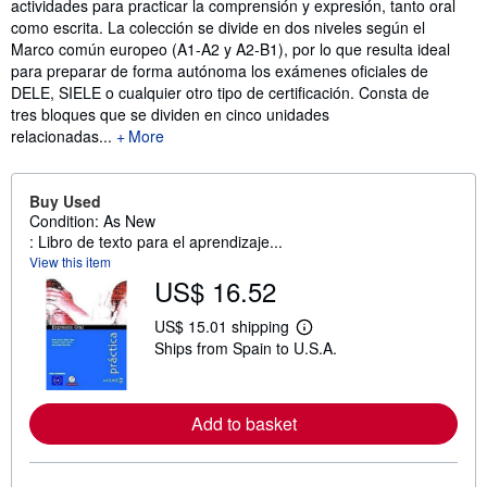
actividades para practicar la comprensión y expresión, tanto oral
como escrita. La colección se divide en dos niveles según el
Marco común europeo (A1-A2 y A2-B1), por lo que resulta ideal
para preparar de forma autónoma los exámenes oficiales de
DELE, SIELE o cualquier otro tipo de certificación. Consta de
tres bloques que se dividen en cinco unidades
relacionadas...
More
Buy Used
Condition: As New
: Libro de texto para el aprendizaje...
View this item
US$ 16.52
US$ 15.01 shipping
L
Ships from Spain to U.S.A.
e
a
r
n
m
Add to basket
o
r
e
a