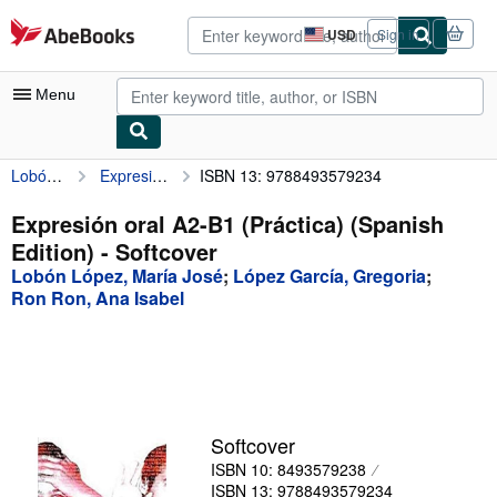
Skip to main content
AbeBooks.com
USD
Sign in
Site
shopping
preferences
Menu
Lobón López, María José
Expresión oral A2-B1 (Práctica) (Spanish Edition)
ISBN 13: 9788493579234
My Account
My Purchases
Expresión oral A2-B1 (Práctica) (Spanish
Edition) - Softcover
Advanced Search
Lobón López, María José
;
López García, Gregoria
;
Browse Collections
Ron Ron, Ana Isabel
Rare Books
Art & Collectibles
Textbooks
Softcover
Sellers
ISBN 10: 8493579238
Start Selling
ISBN 13: 9788493579234