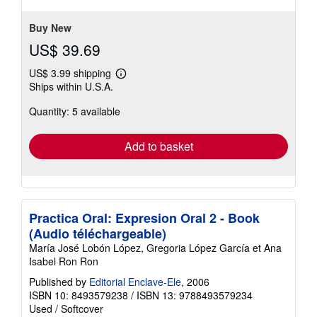
stars
Buy New
US$ 39.69
US$ 3.99 shipping
Learn
Ships within U.S.A.
more
about
Quantity: 5 available
shipping
rates
Add to basket
Practica Oral: Expresion Oral 2 - Book
(Audio téléchargeable)
María José Lobón López, Gregoria López García et Ana
Isabel Ron Ron
Published by
Editorial Enclave-Ele
, 2006
ISBN 10: 8493579238
/
ISBN 13: 9788493579234
Used
/
Softcover