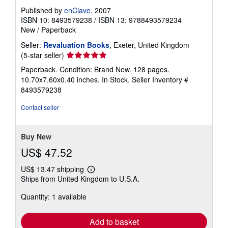
Published by
enClave
, 2007
ISBN 10: 8493579238
/
ISBN 13: 9788493579234
New
/
Paperback
Seller:
Revaluation Books
, Exeter, United Kingdom
Seller
(5-star seller)
rating
Paperback. Condition: Brand New. 128 pages.
5
10.70x7.60x0.40 inches. In Stock.
Seller Inventory #
out
8493579238
of
5
Contact seller
stars
Buy New
US$ 47.52
US$ 13.47 shipping
Learn
Ships from United Kingdom to U.S.A.
more
about
Quantity: 1 available
shipping
rates
Add to basket