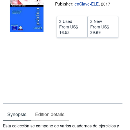
Publisher:
enClave-ELE
,
2017
Help
CLOSE
3 Used
2 New
From
US$
From
US$
16.52
39.69
Synopsis
Edition details
Synopsis
Esta colección se compone de varios cuadernos de ejercicios y