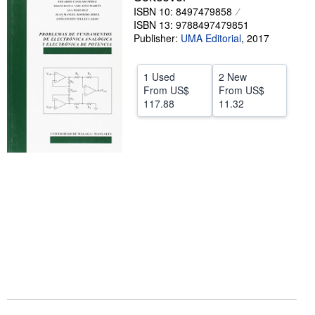
ISBN 10: 8497479858
Start Selling
ISBN 13: 9788497479851
Publisher:
UMA Editorial
,
2017
Help
CLOSE
1 Used
2 New
From
US$
From
US$
117.88
11.32