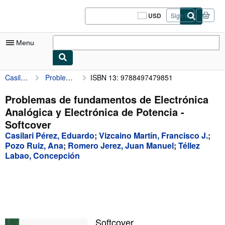
Skip to main content
AbeBooks.com
USD
Sign in
Site
shopping
preferences
Menu
Casilari Pérez, Eduardo
Problemas de fundamentos de Electrónica Analógica y Electrónica de Potencia
ISBN 13: 9788497479851
My Account
My Purchases
Problemas de fundamentos de Electrónica
Analógica y Electrónica de Potencia -
Sign Off
Softcover
Advanced Search
Casilari Pérez, Eduardo
;
Vizcaino Martín, Francisco J.
;
Pozo Ruiz, Ana
;
Romero Jerez, Juan Manuel
;
Téllez
Browse Collections
Labao, Concepción
Rare Books
Art & Collectibles
Textbooks
Sellers
Softcover