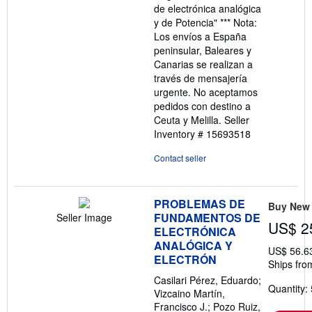
de electrónica analógica
y de Potencia" *** Nota:
Los envíos a España
peninsular, Baleares y
Canarias se realizan a
través de mensajería
urgente. No aceptamos
pedidos con destino a
Ceuta y Melilla.
Seller
Inventory # 15693518
Contact seller
PROBLEMAS DE
Buy New
FUNDAMENTOS DE
Seller Image
US$ 2
ELECTRÓNICA
ANALÓGICA Y
US$ 56.6
ELECTRÓN
Ships fro
Casilari Pérez, Eduardo;
Quantity: 
Vizcaino Martín,
Francisco J.; Pozo Ruiz,