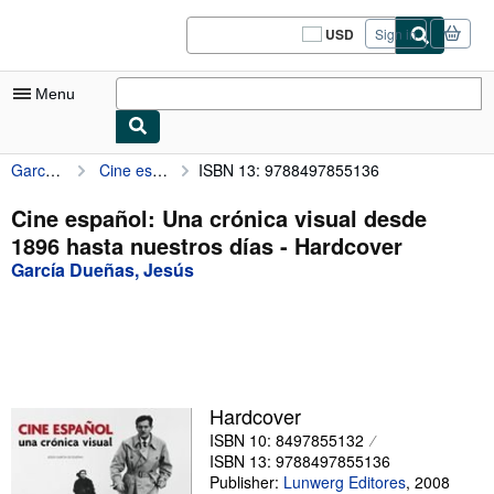
Skip to main content
AbeBooks.com
USD
Sign in
Site
shopping
preferences
Menu
García Dueñas, Jesús
Cine español: Una crónica visual desde 1896 hasta nuestros días
ISBN 13: 9788497855136
My Account
My Purchases
Cine español: Una crónica visual desde
1896 hasta nuestros días - Hardcover
Sign Off
García Dueñas, Jesús
Advanced Search
Browse Collections
Rare Books
Art & Collectibles
Hardcover
ISBN 10: 8497855132
Textbooks
ISBN 13: 9788497855136
Sellers
Publisher:
Lunwerg Editores
,
2008