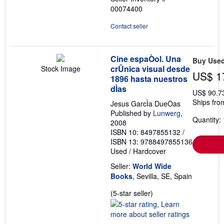
00074400
Contact seller
Cine espaÒol. Una
Buy Use
crÛnica visual desde
Stock Image
US$ 1
1896 hasta nuestros
dÌas
US$ 90.7
Ships fro
Jesus GarcÌa DueÒas
Published by
Lunwerg
,
Quantity: 
2008
ISBN 10: 8497855132
/
ISBN 13: 9788497855136
Used
/
Hardcover
Seller:
World Wide
Books
, Sevilla, SE, Spain
Seller
(5-star seller)
rating
5
out