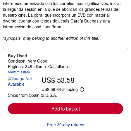
intermedio amenizado con los carteles más significativos, iniciar
la segunda sesión en la que se abordan los grandes temas de
nuestro cine. La obra, que incorpora un DVD con material
diverso, cuenta con textos de Jesús García Dueñas y una
introducción de José Luís Borau.
"synopsis" may belong to another edition of this title.
Buy Used
Condition: Very Good
Páginas: 348 Idioma: Castellano...
View this item
US$ 53.58
US$ 56.64 shipping
L
Ships from Spain to U.S.A.
e
a
r
Add to basket
n
m
o
r
Free 30-day returns
e
a