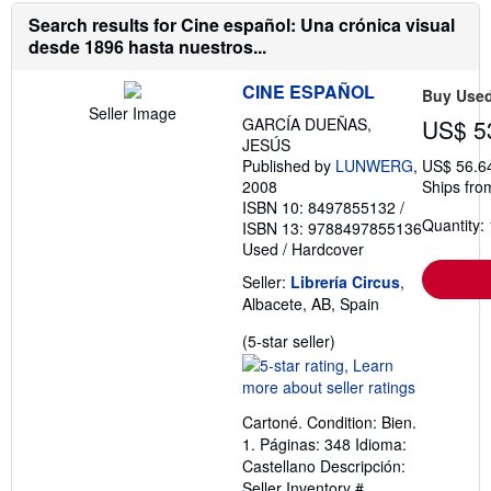
b
Search results for Cine español: Una crónica visual
o
desde 1896 hasta nuestros...
u
t
s
CINE ESPAÑOL
Buy Use
h
Seller Image
i
GARCÍA DUEÑAS,
US$ 5
p
JESÚS
p
Published by
LUNWERG
,
US$ 56.6
i
n
2008
Ships fro
g
ISBN 10: 8497855132
/
r
Quantity: 
ISBN 13: 9788497855136
a
t
Used
/
Hardcover
e
s
Seller:
Librería Circus
,
Albacete, AB, Spain
Seller
(5-star seller)
rating
5
out
Cartoné. Condition: Bien.
of
1. Páginas: 348 Idioma:
5
Castellano Descripción:
stars
Seller Inventory #