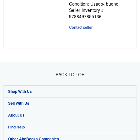
Condition: Usado- bueno.
of
Seller Inventory #
5
9788497855136
stars
Contact seller
BACK TO TOP
Shop With Us
Sell With Us
Advanced Search
About Us
Browse Collections
Start Selling
Find Help
My Account
Join Our Affiliate Program
About AbeBooks
Other AbeBooks Companies
My Orders
Book Buyback
Media
Help