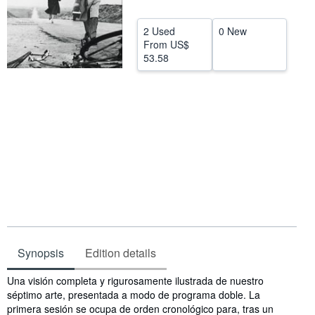
Start Selling
2 Used
0 New
Help
From
US$
53.58
CLOSE
Synopsis
Edition details
Synopsis
Una visión completa y rigurosamente ilustrada de nuestro
séptimo arte, presentada a modo de programa doble. La
primera sesión se ocupa de orden cronológico para, tras un