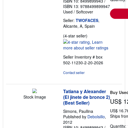
ISBN 10: 8499899943
/
ISBN 13: 9788499899947
Used
/
Softcover
Seller:
TWOFACES
,
Alicante, A, Spain
Seller
(4-star seller)
rating
4
out
Seller Inventory # box
of
502-11230-2-20-2026
5
stars
Contact seller
Tatiana y Alexander
Buy Use
(El jinete de bronce 2)
Stock Image
US$ 1
(Best Seller)
US$ 16.7
Simons, Paullina
Ships fro
Published by
Debolsillo
,
2012
Quantity: 
ISBN 10: 8499899943
/