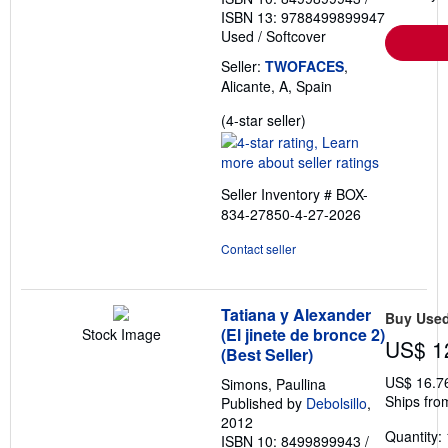
ISBN 13: 9788499899947
Used
/
Softcover
Seller:
TWOFACES
,
Alicante, A, Spain
Seller
(4-star seller)
rating
4
out
Seller Inventory # BOX-
of
834-27850-4-27-2026
5
stars
Contact seller
Tatiana y Alexander
Buy Use
(El jinete de bronce 2)
Stock Image
US$ 1
(Best Seller)
US$ 16.7
Simons, Paullina
Ships fro
Published by
Debolsillo
,
2012
Quantity: 
ISBN 10: 8499899943
/