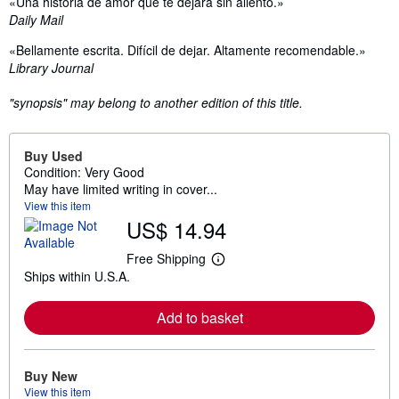
«Una historia de amor que te dejará sin aliento.»
Daily Mail
«Bellamente escrita. Difícil de dejar. Altamente recomendable.»
Library Journal
"synopsis" may belong to another edition of this title.
Buy Used
Condition: Very Good
May have limited writing in cover...
View this item
US$ 14.94
Free Shipping
L
Ships within U.S.A.
e
a
r
Add to basket
n
m
o
r
e
Buy New
a
View this item
b