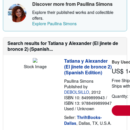
Discover more from Paullina Simons
Explore their published works and collectible
offers.
Explore Paullina Simons
Search results for Tatiana y Alexander (El jinete de
bronce 2) (Spanish...
Tatiana y Alexander
Buy Use
(El jinete de bronce 2)
Stock Image
US$ 1
(Spanish Edition)
Free Ship
Paullina Simons
Ships with
Published by
DEBOLSILLO
, 2012
Quantity: 
ISBN 10: 8499899943
/
ISBN 13: 9788499899947
Used
/
Unknown
Seller:
ThriftBooks-
Dallas
, Dallas, TX, U.S.A.