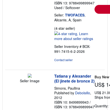
ISBN 13: 9788499899947
Used
/
Softcover
Seller:
TWOFACES
,
Alicante, A, Spain
Seller
(4-star seller)
rating
4
out
Seller Inventory # BOX-
of
991-7415-6-2-2026
5
stars
Contact seller
Tatiana y Alexander
Buy New
(El jinete de bronce 2)
Seller Image
US$ 1
Simons, Paullina
US$ 21.0
Published by
Debolsillo
,
Ships fro
2012
ISBN 10: 8499899943
/
Quantity: 
ISBN 13: 9788499899947