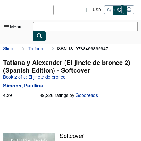
Skip to main content
AbeBooks.com
USD
Sign in
Site
shopping
preferences
Menu
Simons, Paullina
Tatiana y Alexander (El jinete de bronce 2) (Spanish Edition)
ISBN 13: 9788499899947
My Account
My Purchases
Tatiana y Alexander (El jinete de bronce 2)
(Spanish Edition) - Softcover
Sign Off
Book 2 of 3: El jinete de bronce
Advanced Search
Simons, Paullina
Browse Collections
4.29
4.29
49,226 ratings by
Goodreads
out
Rare Books
of
5
Art & Collectibles
stars
Textbooks
Softcover
Sellers