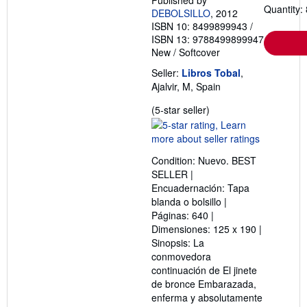
Quantity: 
DEBOLSILLO
, 2012
ISBN 10: 8499899943
/
ISBN 13: 9788499899947
New
/
Softcover
Seller:
Libros Tobal
,
Ajalvir, M, Spain
Seller
(5-star seller)
rating
5
out
Condition: Nuevo. BEST
of
SELLER |
5
Encuadernación: Tapa
stars
blanda o bolsillo |
Páginas: 640 |
Dimensiones: 125 x 190 |
Sinopsis: La
conmovedora
continuación de El jinete
de bronce Embarazada,
enferma y absolutamente