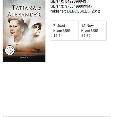
ISBN 10: 8499899943
Start Selling
ISBN 13: 9788499899947
Publisher:
DEBOLSILLO
,
2012
Help
CLOSE
7 Used
12 New
From
US$
From
US$
14.94
14.65