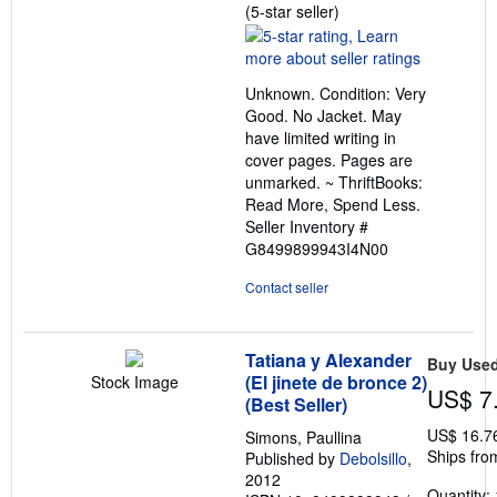
Seller
(5-star seller)
rating
5
out
Unknown. Condition: Very
of
Good. No Jacket. May
5
have limited writing in
stars
cover pages. Pages are
unmarked. ~ ThriftBooks:
Read More, Spend Less.
Seller Inventory #
G8499899943I4N00
Contact seller
Tatiana y Alexander
Buy Use
(El jinete de bronce 2)
Stock Image
US$ 7
(Best Seller)
US$ 16.7
Simons, Paullina
Ships fro
Published by
Debolsillo
,
2012
Quantity: 