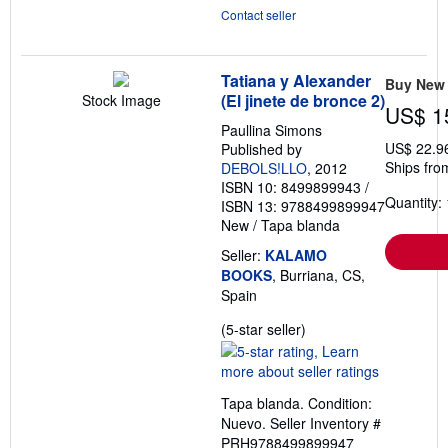
Contact seller
Tatiana y Alexander
Buy New
(El jinete de bronce 2)
Stock Image
US$ 1
Paullina Simons
US$ 22.9
Published by
Ships fro
DEBOLS!LLO
, 2012
ISBN 10: 8499899943
/
Quantity: 
ISBN 13: 9788499899947
New
/
Tapa blanda
Seller:
KALAMO
BOOKS
, Burriana, CS,
Spain
Seller
(5-star seller)
rating
5
out
Tapa blanda. Condition:
of
Nuevo.
Seller Inventory #
5
PRH9788499899947
stars