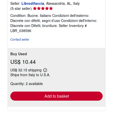
Seller:
Librodifaccia
, Alessandria, AL, Italy
Seller
(5-star seller)
rating
Condition: Buone. italiano Condizioni dell'esterno:
5
Discrete con difetti, segni d'uso Condizioni dell'interno:
out
Discrete con Difetti, bruniture.
Seller Inventory #
of
LBR_038596
5
stars
Contact seller
Buy Used
US$ 10.44
US$ 32.15 shipping
Learn
Ships from Italy to U.S.A.
more
about
Quantity: 2 available
shipping
rates
Add to basket