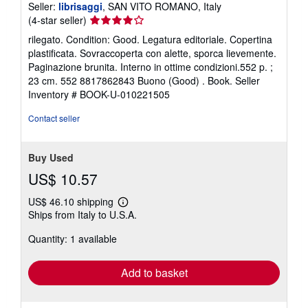
Seller:
librisaggi
, SAN VITO ROMANO, Italy
Seller
(4-star seller)
rating
rilegato. Condition: Good. Legatura editoriale. Copertina
4
plastificata. Sovraccoperta con alette, sporca lievemente.
out
Paginazione brunita. Interno in ottime condizioni.552 p. ;
of
23 cm. 552 8817862843 Buono (Good) . Book.
Seller
5
Inventory # BOOK-U-010221505
stars
Contact seller
Buy Used
US$ 10.57
US$ 46.10 shipping
Learn
Ships from Italy to U.S.A.
more
about
Quantity: 1 available
shipping
rates
Add to basket