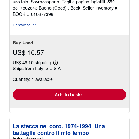
uso tela. Sovraccoperta. Tagli e pagine ingialliti. 552
out
8817862843 Buono (Good) . Book.
Seller Inventory #
of
BOOK-U-010677396
5
stars
Contact seller
Buy Used
US$ 10.57
US$ 46.10 shipping
Learn
Ships from Italy to U.S.A.
more
about
Quantity: 1 available
shipping
rates
Add to basket
La stecca nel coro. 1974-1994. Una
battaglia contro il mio tempo