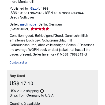
Indro Montanelli
Published by
Rizzoli
, 1999
ISBN 10: 8817862843
/
ISBN 13: 9788817862844
Used
/
Softcover
Seller:
medimops
, Berlin, Germany
Seller
(5-star seller)
rating
Condition: good. Befriedigend/Good: Durchschnittlich
5
erhaltenes Buch bzw. Schutzumschlag mit
out
Gebrauchsspuren, aber vollständigen Seiten. / Describes
of
the average WORN book or dust jacket that has all the
5
pages present.
Seller Inventory # M08817862843-G
stars
Contact seller
Buy Used
US$ 17.10
US$ 23.05 shipping
Learn
Ships from Germany to U.S.A.
more
about
Quantity: 2 available
shipping