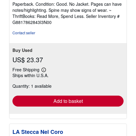
rating
Paperback. Condition: Good. No Jacket. Pages can have
5
notes/highlighting. Spine may show signs of wear. ~
out
ThriftBooks: Read More, Spend Less.
Seller Inventory #
of
G8817862843I3N00
5
stars
Contact seller
Buy Used
US$ 23.37
Free Shipping
Learn
Ships within U.S.A.
more
about
Quantity: 1 available
shipping
rates
Add to basket
LA Stecca Nel Coro