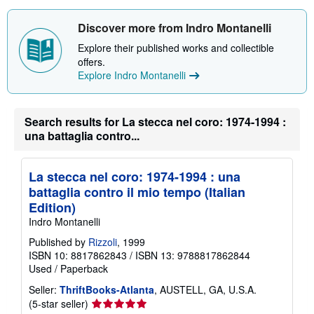
t
s
h
Discover more from Indro Montanelli
i
p
Explore their published works and collectible
p
offers.
i
Explore Indro Montanelli
n
g
r
a
t
Search results for La stecca nel coro: 1974-1994 :
e
una battaglia contro...
s
La stecca nel coro: 1974-1994 : una
battaglia contro il mio tempo (Italian
Edition)
Indro Montanelli
Published by
Rizzoli
, 1999
ISBN 10: 8817862843
/
ISBN 13: 9788817862844
Used
/
Paperback
Seller:
ThriftBooks-Atlanta
, AUSTELL, GA, U.S.A.
Seller
(5-star seller)