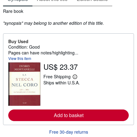
Synopsis
Rare book
"synopsis" may belong to another edition of this title.
Buy Used
Condition: Good
Pages can have notes/highlighting...
View this item
US$ 23.37
Free Shipping
L
Ships within U.S.A.
e
a
r
n
m
o
r
Add to basket
e
a
b
o
Free 30-day returns
u