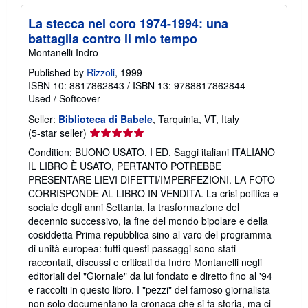
La stecca nel coro 1974-1994: una
battaglia contro il mio tempo
Montanelli Indro
Published by
Rizzoli
, 1999
ISBN 10: 8817862843
/
ISBN 13: 9788817862844
Used
/
Softcover
Seller:
Biblioteca di Babele
, Tarquinia, VT, Italy
Seller
(5-star seller)
rating
Condition: BUONO USATO. I ED. Saggi italiani ITALIANO
5
IL LIBRO È USATO, PERTANTO POTREBBE
out
PRESENTARE LIEVI DIFETTI/IMPERFEZIONI. LA FOTO
of
CORRISPONDE AL LIBRO IN VENDITA. La crisi politica e
5
sociale degli anni Settanta, la trasformazione del
stars
decennio successivo, la fine del mondo bipolare e della
cosiddetta Prima repubblica sino al varo del programma
di unità europea: tutti questi passaggi sono stati
raccontati, discussi e criticati da Indro Montanelli negli
editoriali del "Giornale" da lui fondato e diretto fino al '94
e raccolti in questo libro. I "pezzi" del famoso giornalista
non solo documentano la cronaca che si fa storia, ma ci