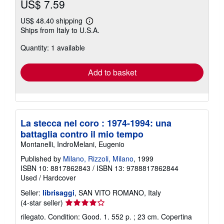
US$ 7.59
US$ 48.40 shipping
Learn
Ships from Italy to U.S.A.
more
about
Quantity: 1 available
shipping
rates
Add to basket
La stecca nel coro : 1974-1994: una
battaglia contro il mio tempo
Montanelli, IndroMelani, Eugenio
Published by
Milano, Rizzoli, Milano
, 1999
ISBN 10: 8817862843
/
ISBN 13: 9788817862844
Used
/
Hardcover
Seller:
librisaggi
, SAN VITO ROMANO, Italy
Seller
(4-star seller)
rating
rilegato. Condition: Good. 1. 552 p. ; 23 cm. Copertina
4