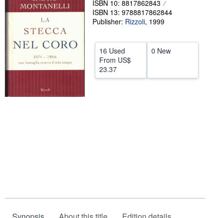
ISBN 10: 8817862843
ISBN 13: 9788817862844
Help
Publisher:
Rizzoli
,
1999
CLOSE
16 Used
0 New
From
US$
23.37
Synopsis
About this title
Edition details