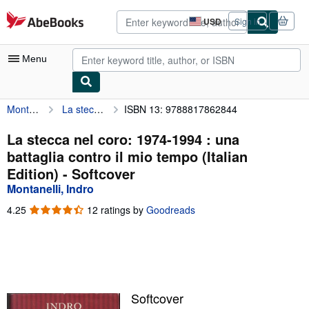
Skip to main content
AbeBooks.com
USD
Sign in
Site
shopping
preferences
Menu
Montanelli, Indro
La stecca nel coro: 1974-1994 : una battaglia contro il mio tempo (Italian Edition)
ISBN 13: 9788817862844
My Account
My Purchases
La stecca nel coro: 1974-1994 : una
battaglia contro il mio tempo (Italian
Advanced Search
Edition) - Softcover
Browse Collections
Montanelli, Indro
Rare Books
4.25
4.25
12 ratings by
Goodreads
out
Art & Collectibles
of
5
Textbooks
stars
Sellers
Softcover
Start Selling