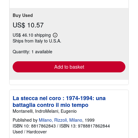
Buy Used
US$ 10.57
US$ 46.10 shipping
Learn
Ships from Italy to U.S.A.
more
about
Quantity: 1 available
shipping
rates
Add to basket
La stecca nel coro : 1974-1994: una
battaglia contro il mio tempo
Montanelli, IndroMelani, Eugenio
Published by
Milano, Rizzoli, Milano
, 1999
ISBN 10: 8817862843
/
ISBN 13: 9788817862844
Used
/
Hardcover