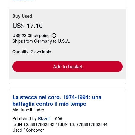
Buy Used
US$ 17.10
US$ 23.05 shipping
Learn
Ships from Germany to U.S.A.
more
about
Quantity: 2 available
shipping
rates
Add to basket
La stecca nel coro. 1974-1994: una
battaglia contro il mio tempo
Montanelli, Indro
Published by
Rizzoli
, 1999
ISBN 10: 8817862843
/
ISBN 13: 9788817862844
Used
/
Softcover