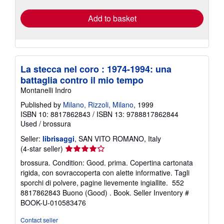
rates
Add to basket
La stecca nel coro : 1974-1994: una
battaglia contro il mio tempo
Montanelli Indro
Published by
Milano, Rizzoli, Milano
, 1999
ISBN 10: 8817862843
/
ISBN 13: 9788817862844
Used
/
brossura
Seller:
librisaggi
, SAN VITO ROMANO, Italy
Seller
(4-star seller)
rating
brossura. Condition: Good. prima. Copertina cartonata
4
rigida, con sovraccoperta con alette informative. Tagli
out
sporchi di polvere, pagine lievemente ingiallite. 552
of
8817862843 Buono (Good) . Book.
Seller Inventory #
5
BOOK-U-010583476
stars
Contact seller