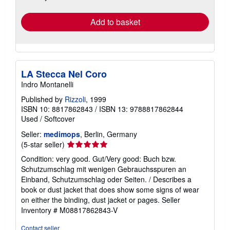
rates
Add to basket
LA Stecca Nel Coro
Indro Montanelli
Published by
Rizzoli
, 1999
ISBN 10: 8817862843
/
ISBN 13: 9788817862844
Used
/
Softcover
Seller:
medimops
, Berlin, Germany
Seller
(5-star seller)
rating
Condition: very good. Gut/Very good: Buch bzw.
5
Schutzumschlag mit wenigen Gebrauchsspuren an
out
Einband, Schutzumschlag oder Seiten. / Describes a
of
book or dust jacket that does show some signs of wear
5
on either the binding, dust jacket or pages.
Seller
stars
Inventory # M08817862843-V
Contact seller