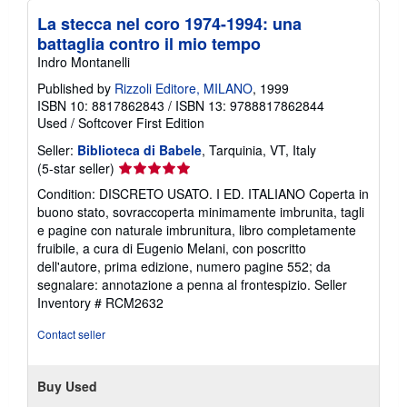
La stecca nel coro 1974-1994: una
battaglia contro il mio tempo
Indro Montanelli
Published by
Rizzoli Editore, MILANO
, 1999
ISBN 10: 8817862843
/
ISBN 13: 9788817862844
Used
/
Softcover
First Edition
Seller:
Biblioteca di Babele
, Tarquinia, VT, Italy
Seller
(5-star seller)
rating
Condition: DISCRETO USATO. I ED. ITALIANO Coperta in
5
buono stato, sovraccoperta minimamente imbrunita, tagli
out
e pagine con naturale imbrunitura, libro completamente
of
fruibile, a cura di Eugenio Melani, con poscritto
5
dell'autore, prima edizione, numero pagine 552; da
stars
segnalare: annotazione a penna al frontespizio.
Seller
Inventory # RCM2632
Contact seller
Buy Used