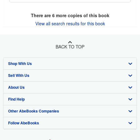
There are
6
more copies of this book
View all search results for this book
BACK TO TOP
Shop With Us
Sell With Us
Advanced Search
About Us
Browse Collections
Start Selling
Find Help
My Account
Join Our Affiliate Program
About AbeBooks
Other AbeBooks Companies
My Orders
Book Buyback
Media
Help
Follow AbeBooks
View Basket
Refer a seller
Careers
Customer Support
AbeBooks.co.uk
Forums
AbeBooks.de