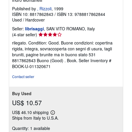
Indro Montanelli
Published by
, Rizzoli
, 1999
ISBN 10: 8817862843
/
ISBN 13: 9788817862844
Used
/
Hardcover
Seller:
librisaggi
, SAN VITO ROMANO, Italy
Seller
(4-star seller)
rating
rilegato. Condition: Good. Buone condizioni: copertina
4
rigida, integra, sovraccoperta con segni di usura, tagli
out
bruniti, pagine brunite ma in buono stato 531
of
8817862843 Buono (Good) . Book.
Seller Inventory #
5
BOOK-U-011320671
stars
Contact seller
Buy Used
US$ 10.57
US$ 46.10 shipping
Learn
Ships from Italy to U.S.A.
more
about
Quantity: 1 available
shipping