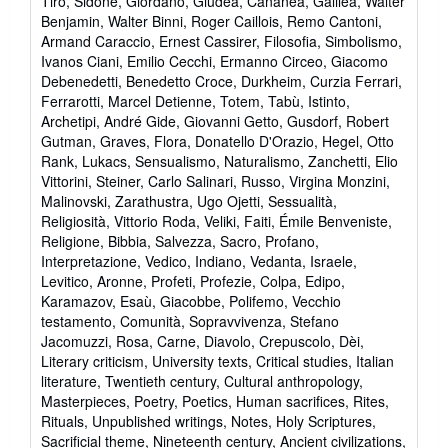
Tiro, Sidone, Giordano, Giudea, Cananea, Galilea, Walter
Benjamin, Walter Binni, Roger Caillois, Remo Cantoni,
Armand Caraccio, Ernest Cassirer, Filosofia, Simbolismo,
Ivanos Ciani, Emilio Cecchi, Ermanno Circeo, Giacomo
Debenedetti, Benedetto Croce, Durkheim, Curzia Ferrari,
Ferrarotti, Marcel Detienne, Totem, Tabù, Istinto,
Archetipi, André Gide, Giovanni Getto, Gusdorf, Robert
Gutman, Graves, Flora, Donatello D'Orazio, Hegel, Otto
Rank, Lukacs, Sensualismo, Naturalismo, Zanchetti, Elio
Vittorini, Steiner, Carlo Salinari, Russo, Virgina Monzini,
Malinovski, Zarathustra, Ugo Ojetti, Sessualità,
Religiosità, Vittorio Roda, Veliki, Faiti, Émile Benveniste,
Religione, Bibbia, Salvezza, Sacro, Profano,
Interpretazione, Vedico, Indiano, Vedanta, Israele,
Levitico, Aronne, Profeti, Profezie, Colpa, Edipo,
Karamazov, Esaù, Giacobbe, Polifemo, Vecchio
testamento, Comunità, Sopravvivenza, Stefano
Jacomuzzi, Rosa, Carne, Diavolo, Crepuscolo, Dèi,
Literary criticism, University texts, Critical studies, Italian
literature, Twentieth century, Cultural anthropology,
Masterpieces, Poetry, Poetics, Human sacrifices, Rites,
Rituals, Unpublished writings, Notes, Holy Scriptures,
Sacrificial theme, Nineteenth century, Ancient civilizations,