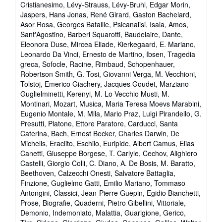
Cristianesimo, Lévy-Strauss, Lévy-Bruhl, Edgar Morin,
Jaspers, Hans Jonas, René Girard, Gaston Bachelard,
Asor Rosa, Georges Bataille, Psicanalisi, Isaia, Amos,
Sant'Agostino, Barberi Squarotti, Baudelaire, Dante,
Eleonora Duse, Mircea Eliade, Kierkegaard, E. Mariano,
Leonardo Da Vinci, Ernesto de Martino, Ibsen, Tragedia
greca, Sofocle, Racine, Rimbaud, Schopenhauer,
Robertson Smith, G. Tosi, Giovanni Verga, M. Vecchioni,
Tolstoj, Emerico Giachery, Jacques Goudet, Marziano
Guglielminetti, Kerenyi, M. Lo Vecchio Musti, M.
Montinari, Mozart, Musica, Maria Teresa Moevs Marabini,
Eugenio Montale, M. Mila, Mario Praz, Luigi Pirandello, G.
Presutti, Platone, Ettore Paratore, Carducci, Santa
Caterina, Bach, Ernest Becker, Charles Darwin, De
Michelis, Eraclito, Eschilo, Euripide, Albert Camus, Elias
Canetti, Giuseppe Borgese, T. Carlyle, Cechov, Alighiero
Castelli, Giorgio Colli, C. Diano, A. De Bosis, M. Baratto,
Beethoven, Calzecchi Onesti, Salvatore Battaglia,
Finzione, Guglielmo Gatti, Emilio Mariano, Tommaso
Antongini, Classici, Jean-Pierre Guepin, Egidio Bianchetti,
Prose, Biografie, Quaderni, Pietro Gibellini, Vittoriale,
Demonio, Indemoniato, Malattia, Guarigione, Gerico,