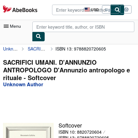
Skip to main content
AbeBooks.com
USD
Sign in
Site
shopping
preferences
Menu
Unknown Author
SACRIFICI UMANI. D'ANNUNZIO ANTROPOLOGO D'Annunzio antropologo e rituale
ISBN 13: 9788820720605
My Account
My Purchases
SACRIFICI UMANI. D'ANNUNZIO
ANTROPOLOGO D'Annunzio antropologo e
Advanced Search
rituale - Softcover
Browse Collections
Unknown Author
Rare Books
Art & Collectibles
Textbooks
Softcover
Sellers
ISBN 10: 8820720604
Start Selling
ISBN 13: 9788820720605