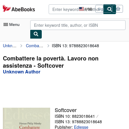
Skip to main content
AbeBooks.com
USD
Sign in
Site
shopping
preferences
Menu
Unknown Author
Combattere la povertà. Lavoro non assistenza
ISBN 13: 9788823018648
My Account
My Purchases
Combattere la povertà. Lavoro non
assistenza - Softcover
Advanced Search
Unknown Author
Browse Collections
Rare Books
Art & Collectibles
Textbooks
Softcover
ISBN 10: 8823018641
Sellers
ISBN 13: 9788823018648
Start Selling
Publisher:
Ediesse