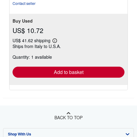
5
Contact seller
stars
Buy Used
US$ 10.72
US$ 41.62 shipping
Learn
Ships from Italy to U.S.A.
more
about
Quantity: 1 available
shipping
rates
Add to basket
BACK TO TOP
Shop With Us