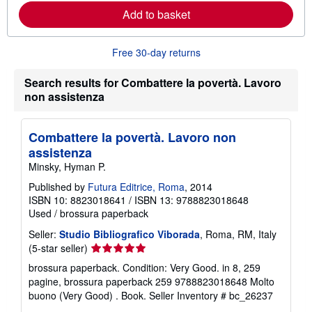
e
Add to basket
a
b
o
u
Free 30-day returns
t
s
h
Search results for Combattere la povertà. Lavoro
i
non assistenza
p
p
i
n
Combattere la povertà. Lavoro non
g
assistenza
r
a
Minsky, Hyman P.
t
e
Published by
Futura Editrice, Roma
, 2014
s
ISBN 10: 8823018641
/
ISBN 13: 9788823018648
Used
/
brossura paperback
Seller:
Studio Bibliografico Viborada
, Roma, RM, Italy
Seller
(5-star seller)
rating
brossura paperback. Condition: Very Good. in 8, 259
5
pagine, brossura paperback 259 9788823018648 Molto
out
buono (Very Good) . Book.
Seller Inventory # bc_26237
of