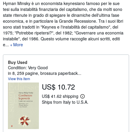
Synopsis
Hyman Minsky è un economista keynesiano famoso per le sue
tesi sulla instabilità finanziaria del capitalismo, che da molti sono
state ritenute in grado di spiegare le dinamiche dell'ultima fase
economica, e in particolare la Grande Recessione. Tra i suoi libri
sono stati tradotti in "Keynes e l'instabilità del capitalismo", del
1975; "Potrebbe ripetersi?", del 1982; "Governare una economia
instabile", del 1986. Questo volume raccoglie alcuni scritti, editi
e...
More
Buy Used
Condition: Very Good
in 8, 259 pagine, brossura paperback...
View this item
US$ 10.72
US$ 41.62 shipping
L
Ships from Italy to U.S.A.
e
a
r
n
m
o
r