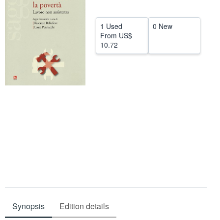
Help
1 Used
0 New
CLOSE
From
US$
10.72
Synopsis
Edition details