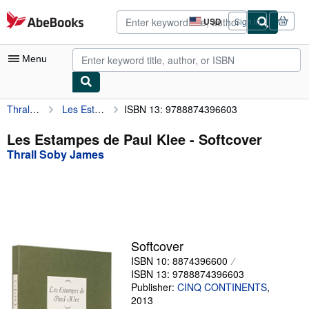
Skip to main content
AbeBooks.com
USD
Sign in
Site
shopping
preferences
Menu
Thrall Soby James
Les Estampes de Paul Klee
ISBN 13: 9788874396603
My Account
My Purchases
Les Estampes de Paul Klee - Softcover
Thrall Soby James
Advanced Search
Browse Collections
Rare Books
Art & Collectibles
Softcover
Textbooks
ISBN 10: 8874396600
ISBN 13: 9788874396603
Sellers
Publisher:
CINQ CONTINENTS
,
2013
Start Selling