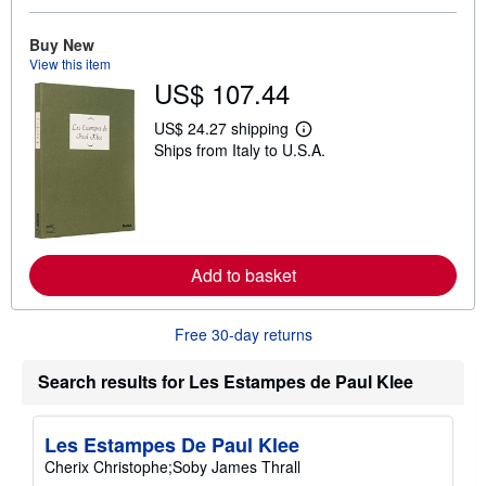
o
u
Buy New
t
s
View this item
h
US$ 107.44
i
p
US$ 24.27 shipping
p
L
i
Ships from Italy to U.S.A.
e
n
a
g
r
r
n
a
m
t
o
e
r
s
e
Add to basket
a
b
o
u
Free 30-day returns
t
s
Search results for Les Estampes de Paul Klee
h
i
p
p
Les Estampes De Paul Klee
i
n
Cherix Christophe;Soby James Thrall
g