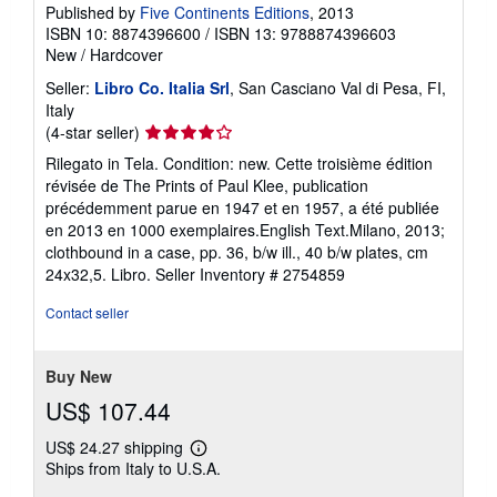
r
Published by
Five Continents Editions
, 2013
a
ISBN 10: 8874396600
/
ISBN 13: 9788874396603
t
New
/
Hardcover
e
s
Seller:
Libro Co. Italia Srl
, San Casciano Val di Pesa, FI,
Italy
Seller
(4-star seller)
rating
Rilegato in Tela. Condition: new. Cette troisième édition
4
révisée de The Prints of Paul Klee, publication
out
précédemment parue en 1947 et en 1957, a été publiée
of
en 2013 en 1000 exemplaires.English Text.Milano, 2013;
5
clothbound in a case, pp. 36, b/w ill., 40 b/w plates, cm
stars
24x32,5. Libro.
Seller Inventory # 2754859
Contact seller
Buy New
US$ 107.44
US$ 24.27 shipping
Learn
Ships from Italy to U.S.A.
more
about