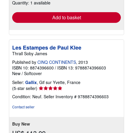
Quantity: 1 available
shipping
rates
Add to basket
Les Estampes de Paul Klee
Thrall Soby James
Published by
CINQ CONTINENTS
, 2013
ISBN 10: 8874396600
/
ISBN 13: 9788874396603
New
/
Softcover
Seller:
Gallix
, Gif sur Yvette, France
Seller
(5-star seller)
rating
Condition: Neuf.
Seller Inventory # 9788874396603
5
out
Contact seller
of
5
stars
Buy New