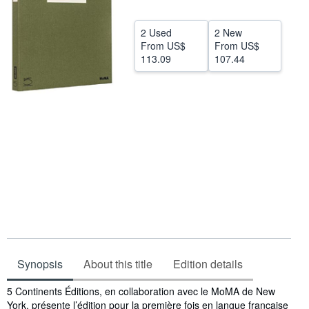
Help
2 Used
2 New
CLOSE
From
US$
From
US$
113.09
107.44
Synopsis
About this title
Edition details
Synopsis
5 Continents Éditions, en collaboration avec le MoMA de New
York, présente l’édition pour la première fois en langue française