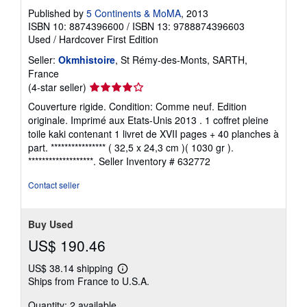
Published by
5 Continents & MoMA
, 2013
ISBN 10: 8874396600
/
ISBN 13: 9788874396603
Used
/
Hardcover
First Edition
Seller:
Okmhistoire
, St Rémy-des-Monts, SARTH,
France
Seller
(4-star seller)
rating
Couverture rigide. Condition: Comme neuf. Edition
4
originale. Imprimé aux Etats-Unis 2013 . 1 coffret pleine
out
toile kaki contenant 1 livret de XVII pages + 40 planches à
of
part. **************** ( 32,5 x 24,3 cm )( 1030 gr ).
5
*******************.
Seller Inventory # 632772
stars
Contact seller
Buy Used
US$ 190.46
US$ 38.14 shipping
Learn
Ships from France to U.S.A.
more
about
Quantity: 2 available
shipping