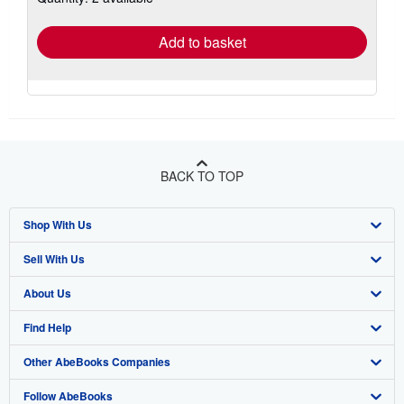
rates
Add to basket
BACK TO TOP
Shop With Us
Sell With Us
Advanced Search
About Us
Browse Collections
Start Selling
Find Help
My Account
Join Our Affiliate Program
About AbeBooks
Other AbeBooks Companies
My Orders
Book Buyback
Media
Help
Follow AbeBooks
View Basket
Refer a seller
Careers
Customer Support
AbeBooks.co.uk