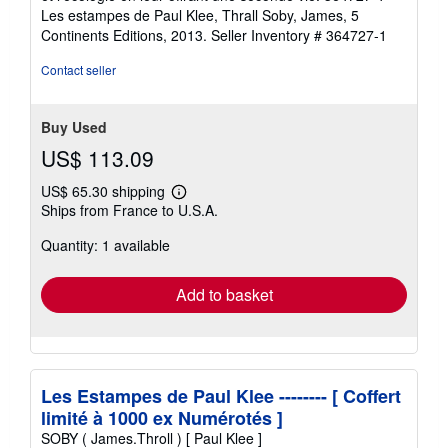
of
Les estampes de Paul Klee, Thrall Soby, James, 5
5
Continents Editions, 2013.
Seller Inventory # 364727-1
stars
Contact seller
Buy Used
US$ 113.09
US$ 65.30 shipping
Learn
Ships from France to U.S.A.
more
about
Quantity: 1 available
shipping
rates
Add to basket
Les Estampes de Paul Klee -------- [ Coffert
limité à 1000 ex Numérotés ]
SOBY ( James.Throll ) [ Paul Klee ]