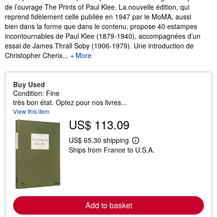
de l’ouvrage The Prints of Paul Klee. La nouvelle édition, qui
reprend fidèlement celle publiée en 1947 par le MoMA, aussi
bien dans la forme que dans le contenu, propose 40 estampes
incontournables de Paul Klee (1879-1940), accompagnées d’un
essai de James Thrall Soby (1906-1979). Une introduction de
Christopher Cherix...
More
Buy Used
Condition: Fine
très bon état. Optez pour nos livres...
View this item
US$ 113.09
US$ 65.30 shipping
L
Ships from France to U.S.A.
e
a
r
n
m
o
r
e
Add to basket
a
b