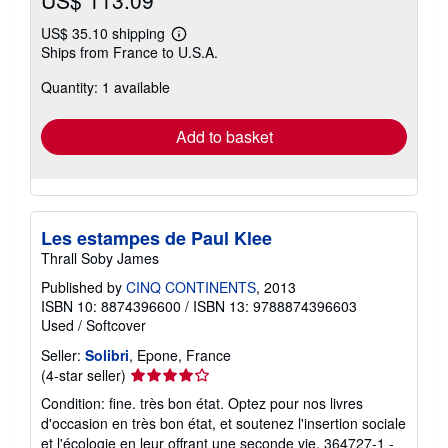
US$ 113.09
US$ 35.10 shipping
Learn
Ships from France to U.S.A.
more
about
Quantity: 1 available
shipping
rates
Add to basket
Les estampes de Paul Klee
Thrall Soby James
Published by
CINQ CONTINENTS
, 2013
ISBN 10: 8874396600
/
ISBN 13: 9788874396603
Used
/
Softcover
Seller:
Solibri
, Epone, France
Seller
(4-star seller)
rating
Condition: fine. très bon état. Optez pour nos livres
4
d'occasion en très bon état, et soutenez l'insertion sociale
out
et l'écologie en leur offrant une seconde vie. 364727-1 -