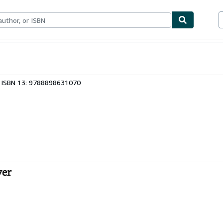
bles
Textbooks
Sellers
Start Selling
ISBN 13: 9788898631070
ver