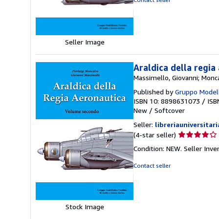
of
5
stars
Seller Image
Araldica della regia
Massimello, Giovanni; Moncal
Published by
Gruppo Modell
ISBN 10: 8898631073
/
ISB
New
/
Softcover
Seller:
libreriauniversitari
Seller
(4-star seller)
rating
Condition: NEW.
Seller Inv
4
out
Contact seller
of
5
stars
Stock Image