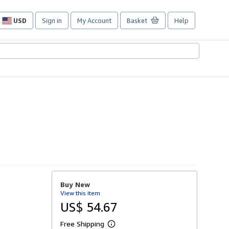
USD
Sign in
My Account
Basket
Help
Site
shopping
preferences
Buy New
View this item
US$ 54.67
Free Shipping
L