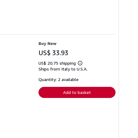
Buy New
US$ 33.93
US$ 20.75 shipping
Learn
Ships from Italy to U.S.A.
more
about
shipping
Quantity: 2 available
rates
Add to basket