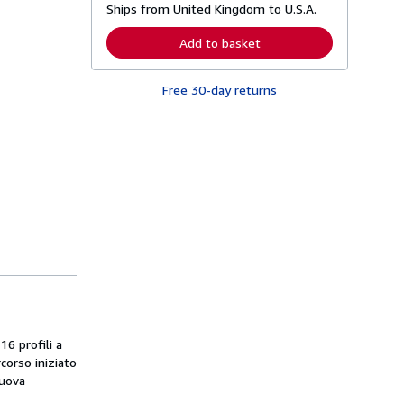
Ships from United Kingdom to U.S.A.
e
a
r
Add to basket
n
m
o
Free 30-day returns
r
e
a
b
o
u
t
s
h
i
p
p
i
n
g
r
a
t
e
16 profili a
s
corso iniziato
nuova