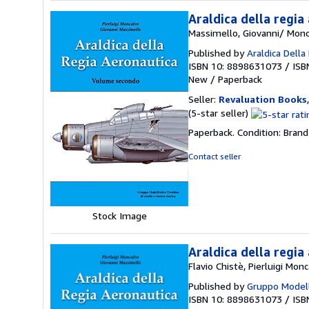
Araldica della regia
Massimello, Giovanni/ Monca
Published by
Araldica Della
ISBN 10: 8898631073
/
ISB
New
/
Paperback
Seller:
Revaluation Books
Seller
(5-star seller)
rating
Paperback. Condition: Brand
5
out
Contact seller
of
5
stars
Stock Image
Araldica della regia 
Flavio Chistè, Pierluigi Mon
Published by
Gruppo Modell
ISBN 10: 8898631073
/
ISB