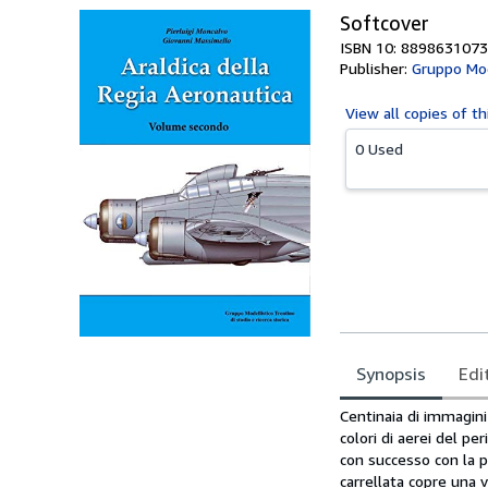
Softcover
ISBN 10: 8898631073
Publisher:
Gruppo Mod
View all
copies of th
0 Used
Synopsis
Edi
Synopsis
Centinaia di immagini 
colori di aerei del pe
con successo con la pr
carrellata copre una v