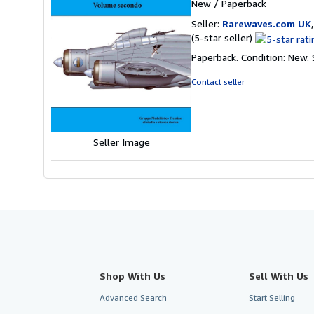
New
/
Paperback
Seller:
Rarewaves.com UK
Seller
(5-star seller)
rating
Paperback. Condition: New.
5
out
Contact seller
of
5
stars
Seller Image
Shop With Us
Sell With Us
Advanced Search
Start Selling