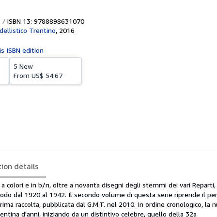
ISBN 13: 9788898631070
ellistico Trentino
,
2016
is ISBN edition
5 New
From
US$ 54.67
tion details
a colori e in b/n, oltre a novanta disegni degli stemmi dei vari Reparti, 
riodo dal 1920 al 1942. Il secondo volume di questa serie riprende il per
ima raccolta, pubblicata dal G.M.T. nel 2010. In ordine cronologico, la 
entina d'anni, iniziando da un distintivo celebre, quello della 32a