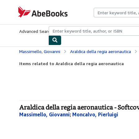
Skip to main content
AbeBooks.com
Advanced Search
Browse Collections
Rare Books
Art & Collecti
Massimello, Giovanni
Araldica della regia aeronautica
Items related to Araldica della regia aeronautica
Araldica della regia aeronautica - Softco
Massimello, Giovanni
;
Moncalvo, Pierluigi