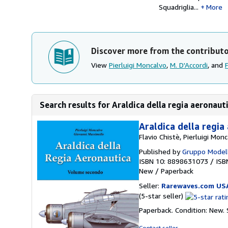
Squadriglia...
More
Discover more from the contribut
View
Pierluigi Moncalvo
,
M. D'Accordi
, and
Search results for Araldica della regia aeronaut
Araldica della regia 
Flavio Chistè, Pierluigi Mon
Published by
Gruppo Modell
ISBN 10: 8898631073
/
ISB
New
/
Paperback
Seller:
Rarewaves.com US
Seller
(5-star seller)
rating
Paperback. Condition: New.
5
out
Contact seller