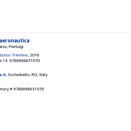
 aeronautica
vo, Pierluigi
istico Trentino
, 2016
N 13: 9788898631070
a.it
, Occhiobello, RO, Italy
entory # 9788898631070