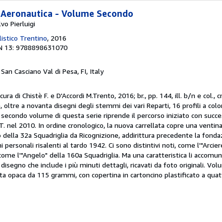
a Aeronautica - Volume Secondo
o Pierluigi
istico Trentino
, 2016
N 13: 9788898631070
, San Casciano Val di Pesa, FI, Italy
ura di Chistè F. e D'Accordi M.Trento, 2016; br., pp. 144, ill. b/n e col.,
, oltre a novanta disegni degli stemmi dei vari Reparti, 16 profili a color
l secondo volume di questa serie riprende il percorso iniziato con succ
.T. nel 2010. In ordine cronologico, la nuova carrellata copre una ventina
o della 32a Squadriglia da Ricognizione, addirittura precedente la fonda
ersonali risalenti al tardo 1942. Ci sono distintivi noti, come l'"Arcie
, come l'"Angelo" della 160a Squadriglia. Ma una caratteristica li accomun
disegno che include i più minuti dettagli, ricavati da foto originali. Vo
a opaca da 115 grammi, con copertina in cartoncino plastificato a quattr