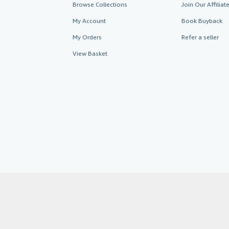
Browse Collections
Join Our Affilia
My Account
Book Buyback
My Orders
Refer a seller
View Basket
AbeBooks.co.uk
AbeBooks.de