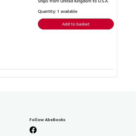
Ships from United Kingdom to U.S.A.
more
about
shipping
Quantity: 1 available
rates
Add to basket
Follow AbeBooks