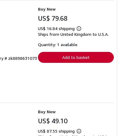
Buy New
US$ 79.68
US$ 16.84 shipping
Learn
Ships from United Kingdom to U.S.A.
more
about
shipping
Quantity: 1 available
rates
Add to basket
ory # zk8898631073
Buy New
US$ 49.10
US$ 87.55 shipping
Learn