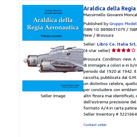
Araldica della Regi
Massimello Giovanni Moncalv
Published by
Gruppo Modell
ISBN 10: 8898631073
/
ISB
New
/
Brossura
Seller:
Libro Co. Italia Srl
Seller
(4-star seller)
rating
Brossura. Condition: new. A c
4
di immagini a colori e in b/n
out
periodo dal 1920 al 1942. I
of
raccolta, pubblicata dal G.M
5
un distintivo celebre, quell
stars
per concludere con emblemi p
Seller Image
altri finora mai identificati
dell'estrema precisione del 
formato A/4 in carta patinat
Seller Inventory # 3221664
Contact seller