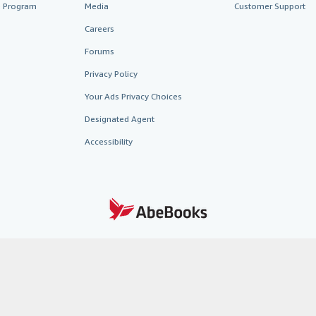
te Program
Media
Customer Support
Careers
Forums
Privacy Policy
Your Ads Privacy Choices
Designated Agent
Accessibility
AbeBooks.fr
AbeBooks.it
AbeBooks Aus/NZ
AbeBooks.c
BookFinder.com
Find any book at the best price