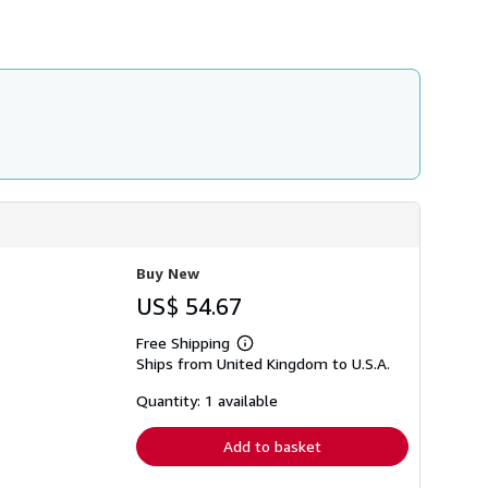
Buy New
US$ 54.67
Free Shipping
Learn
Ships from United Kingdom to U.S.A.
more
about
shipping
Quantity: 1 available
rates
Add to basket