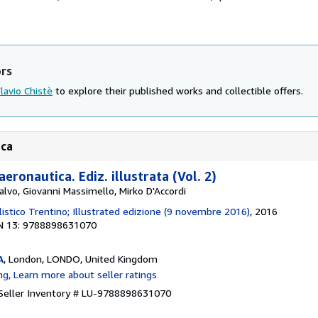
ors
Flavio Chistè
to explore their published works and collectible offers.
ica
aeronautica. Ediz. illustrata (Vol. 2)
calvo, Giovanni Massimello, Mirko D'Accordi
istico Trentino; Illustrated edizione (9 novembre 2016)
, 2016
N 13: 9788898631070
A
, London, LONDO, United Kingdom
Seller Inventory # LU-9788898631070