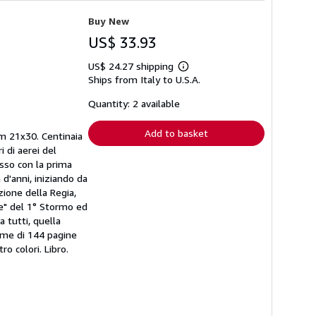
Buy New
US$ 33.93
US$ 24.27 shipping
Learn
Ships from Italy to U.S.A.
more
about
shipping
Quantity: 2 available
rates
Add to basket
 cm 21x30. Centinaia
i di aerei del
esso con la prima
 d'anni, iniziando da
zione della Regia,
re" del 1° Stormo ed
a tutti, quella
lume di 144 pagine
o colori. Libro.