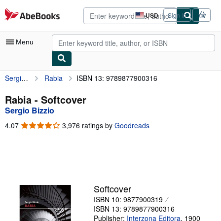
Skip to main content
AbeBooks.com
USD
Sign in
Site
shopping
preferences
Menu
Sergio Bizzio
Rabia
ISBN 13: 9789877900316
My Account
My Purchases
Rabia - Softcover
Sergio Bizzio
Advanced Search
4.07
4.07
3,976 ratings by
Goodreads
Browse Collections
out
of
Rare Books
5
stars
Art & Collectibles
Textbooks
Softcover
ISBN 10: 9877900319
Sellers
ISBN 13: 9789877900316
Start Selling
Publisher:
Interzona Editora
,
1900