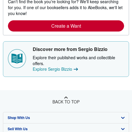
Can't find the book you're looking for? We'll keep searching
for you. If one of our booksellers adds it to AbeBooks, we'll let
you know!
Create a Want
Discover more from Sergio Bizzio
Explore their published works and collectible
offers.
Explore Sergio Bizzio
BACK TO TOP
Shop With Us
Sell With Us
Advanced Search