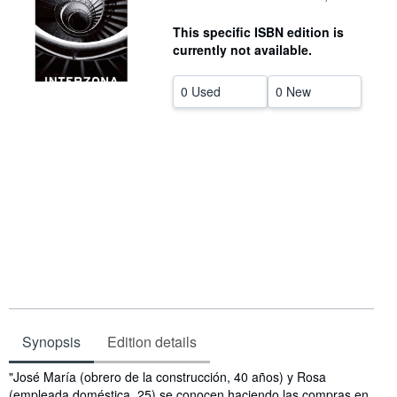
Help
This specific ISBN edition is
currently not available.
CLOSE
0 Used
0 New
Synopsis
Edition details
Synopsis
"José María (obrero de la construcción, 40 años) y Rosa
(empleada doméstica, 25) se conocen haciendo las compras en