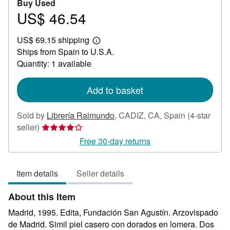
Buy Used
US$ 46.54
Price
US$
US$ 69.15 shipping
46.54
Learn
Ships from Spain to U.S.A.
more
about
Quantity: 1 available
shipping
rates
Add to basket
Sold by
Librería Raimundo
,
CADIZ, CA, Spain
(4-star
Seller
seller)
rating
Free 30-day returns
4
out
Item details
Seller details
of
5
About this Item
stars
Madrid, 1995. Edita, Fundación San Agustín. Arzovispado
de Madrid. Simil piel casero con dorados en lomera. Dos