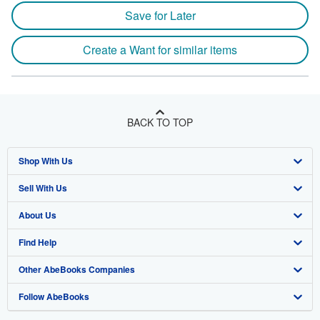
Save for Later
Create a Want for similar items
BACK TO TOP
Shop With Us
Sell With Us
Advanced Search
About Us
Browse Collections
Start Selling
Find Help
My Account
Join Our Affiliate Program
About AbeBooks
Other AbeBooks Companies
My Orders
Book Buyback
Media
Help
Follow AbeBooks
View Basket
Refer a seller
Careers
Customer Support
AbeBooks.co.uk