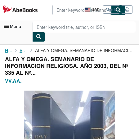
Skip to main content
AbeBooks.com
USD
Sign in
Site
shopping
preferences
Menu
My Account
Home
VV.AA.
ALFA Y OMEGA. SEMANARIO DE INFORMACION RELIGIOSA. AÑO 2003, DEL ...
ALFA Y OMEGA. SEMANARIO DE
My Purchases
INFORMACION RELIGIOSA. AÑO 2003, DEL Nº
Advanced Search
335 AL Nº...
VV.AA.
Browse Collections
Rare Books
Art & Collectibles
Textbooks
Sellers
Start Selling