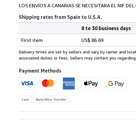
LOS ENVÍOS A CANARIAS SE NECESITARA EL NIF DEL
Shipping rates from Spain to U.S.A.
8 to 30 business days
Order
Shipping
quantity
First item
US$ 86.69
rates
from
Delivery times are set by sellers and vary by carrier and lo
Spain
associated duties or fees. Sellers may contact you regarding
to
U.S.A.
Payment Methods
Cash
Bank/Wire Transfer