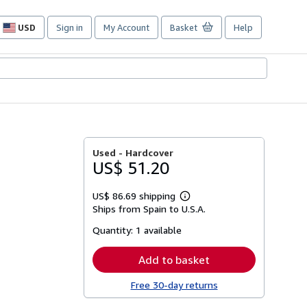
USD
Sign in
My Account
Basket
Help
Site
shopping
preferences
Used -
Hardcover
US$ 51.20
US$ 86.69 shipping
Learn
Ships from Spain to U.S.A.
more
about
Quantity:
1 available
shipping
rates
Add to basket
Free 30-day returns