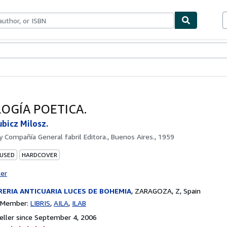
bles
Textbooks
Sellers
Start Selling
.
OGÍA POETICA.
ubicz Milosz.
by
Compañía General fabril Editora., Buenos Aires., 1959
 USED
HARDCOVER
ter
RERIA ANTICUARIA LUCES DE BOHEMIA
,
ZARAGOZA, Z, Spain
n Member:
LIBRIS
AILA
ILAB
ller since September 4, 2006