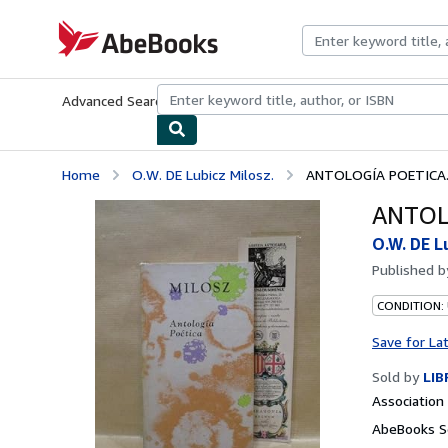
Skip to main content
AbeBooks.com
Advanced Search
Browse Collections
Rare Books
Art & Collecti
Home
O.W. DE Lubicz Milosz.
ANTOLOGÍA POETICA
ANTOL
O.W. DE L
Published 
CONDITION:
Save for La
Sold by
LIB
Associatio
AbeBooks Se