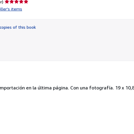
Seller
r)
rating
ller's items
5
out
of
copies of this book
5
stars
mportación en la última página. Con una fotografía. 19 x 10,