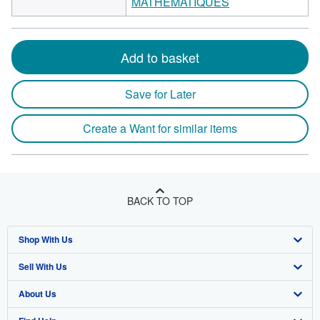
MATHEMATIQUES
Add to basket
Save for Later
Create a Want for similar items
BACK TO TOP
Shop With Us
Sell With Us
Advanced Search
About Us
Browse Collections
Start Selling