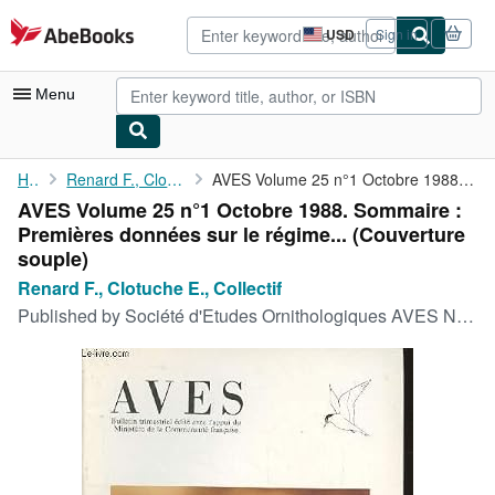
Skip to main content
AbeBooks.com
USD
Sign in
Site
shopping
preferences
Menu
My Account
Home
Renard F., Clotuche E., Collectif
AVES Volume 25 n°1 Octobre 1988. Sommaire : Premières données ...
AVES Volume 25 n°1 Octobre 1988. Sommaire :
My Purchases
Premières données sur le régime... (Couverture
Advanced Search
souple)
Renard F., Clotuche E., Collectif
Browse Collections
Published by
Société d'Etudes Ornithologiques AVES Non daté
Rare Books
Art & Collectibles
Textbooks
Sellers
Start Selling