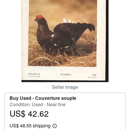
Help
CLOSE
Seller Image
Buy Used -
Couverture souple
Condition: Used - Near fine
US$ 42.62
Price
US$
US$ 48.55 shipping
42.62
Learn