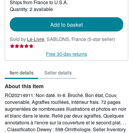
Ships from France to U.S.A.
more
about
Quantity: 2 available
shipping
rates
Add to basket
Seller
Sold by
Le-Livre
,
SABLONS, France
(5-star seller)
rating
5
Free 30-day returns
out
of
Item details
Seller details
5
stars
About this Item
RO20214911: Non daté. In-8. Broché. Bon état, Couv.
convenable, Agraffes rouillées, Intérieur frais. 72 pages
augmentées de nombreuses illustrations et photos en noir
et blanc dans le texte. Relié par deux agraffes. Quelques
annotations à l'encre sur la couverture et le second plat. . .
. Classification Dewey : 598-Ornithologie.
Seller Inventory