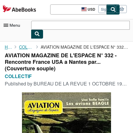
Skip to main content
AbeBooks.com
USD
Sign in
Site
shopping
preferences
Menu
My Account
Home
COLLECTIF
AVIATION MAGAZINE DE L'ESPACE N° 332 - Rencontre France USA a ...
AVIATION MAGAZINE DE L'ESPACE N° 332 -
My Purchases
Rencontre France USA a Nantes par...
Advanced Search
(Couverture souple)
COLLECTIF
Browse Collections
Published by
BUREAU DE LA REVUE 1 OCTOBRE 1961, 1961
Rare Books
Art & Collectibles
Textbooks
Sellers
Start Selling