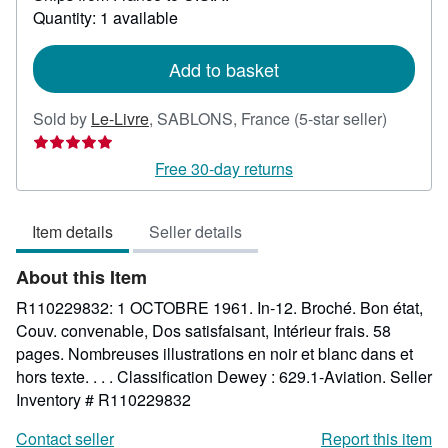
Quantity: 1 available
about
shipping
rates
Add to basket
Seller
Sold by
Le-Livre
,
SABLONS, France
(5-star seller)
rating
5
Free 30-day returns
out
of
Item details
Seller details
5
stars
About this Item
R110229832: 1 OCTOBRE 1961. In-12. Broché. Bon état,
Couv. convenable, Dos satisfaisant, Intérieur frais. 58
pages. Nombreuses illustrations en noir et blanc dans et
hors texte. . . . Classification Dewey : 629.1-Aviation.
Seller
Inventory # R110229832
Contact seller
Report this item