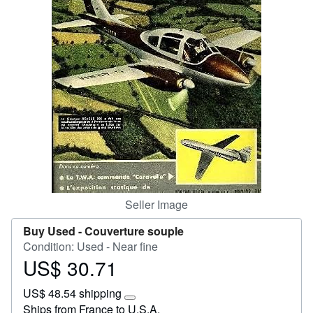
Help
CLOSE
Seller Image
Buy Used -
Couverture souple
Condition: Used - Near fine
US$ 30.71
Price
US$
US$ 48.54 shipping
30.71
Learn
Ships from France to U.S.A.
more