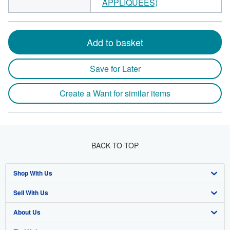
APPLIQUEES)
Add to basket
Save for Later
Create a Want for similar items
BACK TO TOP
Shop With Us
Sell With Us
Advanced Search
About Us
Browse Collections
Start Selling