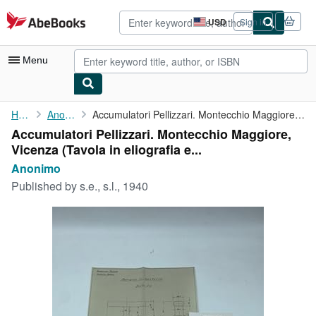
Skip to main content
AbeBooks.com
USD
Sign in
Site
shopping
preferences
Menu
My Account
Home
Anonimo
Accumulatori Pellizzari. Montecchio Maggiore, Vicenza (Tavola in...
Accumulatori Pellizzari. Montecchio Maggiore,
My Purchases
Vicenza (Tavola in eliografia e...
Advanced Search
Anonimo
Published by
s.e., s.l., 1940
Browse Collections
Rare Books
Art & Collectibles
Textbooks
Sellers
Start Selling