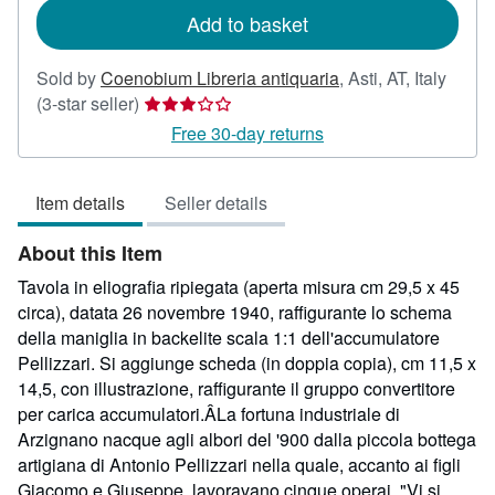
Add to basket
Sold by
Coenobium Libreria antiquaria
,
Asti, AT, Italy
Seller
(3-star seller)
rating
Free 30-day returns
3
out
Item details
Seller details
of
5
About this Item
stars
Tavola in eliografia ripiegata (aperta misura cm 29,5 x 45
circa), datata 26 novembre 1940, raffigurante lo schema
della maniglia in backelite scala 1:1 dell'accumulatore
Pellizzari. Si aggiunge scheda (in doppia copia), cm 11,5 x
14,5, con illustrazione, raffigurante il gruppo convertitore
per carica accumulatori.ÂLa fortuna industriale di
Arzignano nacque agli albori del '900 dalla piccola bottega
artigiana di Antonio Pellizzari nella quale, accanto ai figli
Giacomo e Giuseppe, lavoravano cinque operai. "Vi si