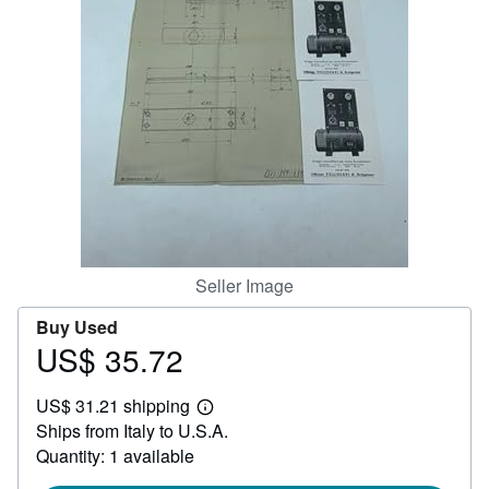
Help
CLOSE
Seller Image
Buy Used
US$ 35.72
Price
US$
US$ 31.21 shipping
35.72
Learn
Ships from Italy to U.S.A.
more
about
Quantity: 1 available
shipping
rates