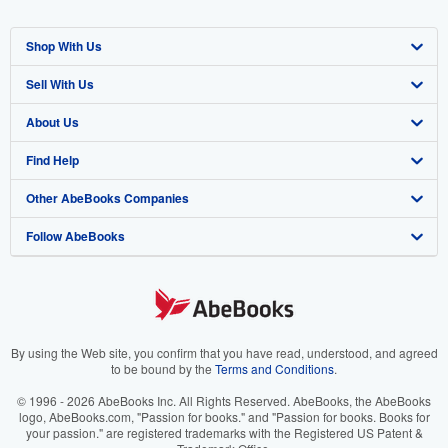
Shop With Us
Sell With Us
Advanced Search
About Us
Browse Collections
Start Selling
Find Help
My Account
Join Our Affiliate Program
About AbeBooks
Other AbeBooks Companies
My Orders
Book Buyback
Media
Help
Follow AbeBooks
View Basket
Refer a seller
Careers
Customer Support
AbeBooks.co.uk
Forums
AbeBooks.de
Privacy Policy
AbeBooks.fr
Your Ads Privacy Choices
AbeBooks.it
By using the Web site, you confirm that you have read, understood, and agreed
to be bound by the
Terms and Conditions
.
Designated Agent
AbeBooks Aus/NZ
© 1996 - 2026 AbeBooks Inc. All Rights Reserved. AbeBooks, the AbeBooks
logo, AbeBooks.com, "Passion for books." and "Passion for books. Books for
Accessibility
AbeBooks.ca
your passion." are registered trademarks with the Registered US Patent &