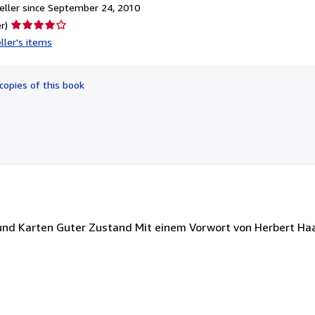
ller since September 24, 2010
Seller
r)
rating
ller's items
4
out
of
copies of this book
5
stars
 und Karten Guter Zustand Mit einem Vorwort von Herbert Ha