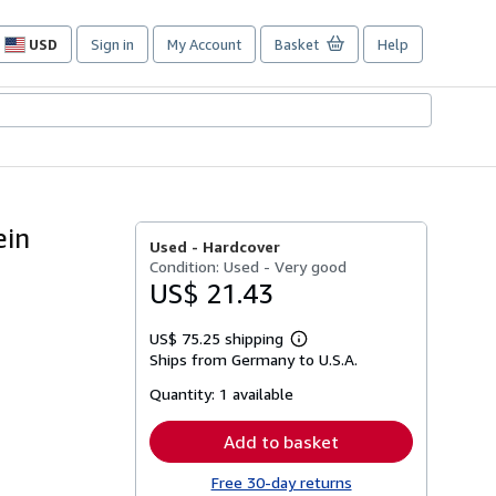
USD
Sign in
My Account
Basket
Help
Site
shopping
preferences
ein
Used -
Hardcover
Condition: Used - Very good
US$ 21.43
US$ 75.25 shipping
Learn
Ships from Germany to U.S.A.
more
about
Quantity:
1 available
shipping
rates
Add to basket
Free 30-day returns