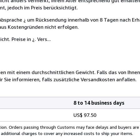
icht anders vermerkt, ihrem Alter entsprechend gut erhalten
, jedoch im Preis berücksichtigt.
Absprache ¿ um Rücksendung innerhalb von 8 Tagen nach Erha
 aus Kostengründen nicht erfolgen.
t. Preise in ¿. Vers...
 mit einem durchschnittlichen Gewicht. Falls das von Ihnen
r Sie informieren, falls zusätzliche Versandkosten anfallen.
8 to 14 business days
US$ 97.50
cation. Orders passing through Customs may face delays and buyers are
 additional charges to cover any increased costs to ship your items.