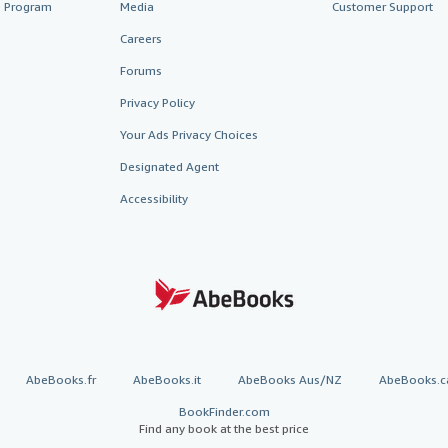
te Program
Media
Customer Support
Careers
Forums
Privacy Policy
Your Ads Privacy Choices
Designated Agent
Accessibility
AbeBooks.fr
AbeBooks.it
AbeBooks Aus/NZ
AbeBooks.c
BookFinder.com
Find any book at the best price