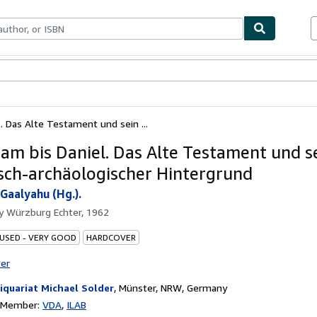
bles
Textbooks
Sellers
Start Selling
. Das Alte Testament und sein ...
am bis Daniel. Das Alte Testament und s
isch-archäologischer Hintergrund
 Gaalyahu (Hg.).
by
Würzburg Echter, 1962
 USED - VERY GOOD
HARDCOVER
ter
iquariat Michael Solder
,
Münster, NRW, Germany
n Member:
VDA
ILAB