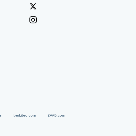
a
IberLibro.com
ZVAB.com