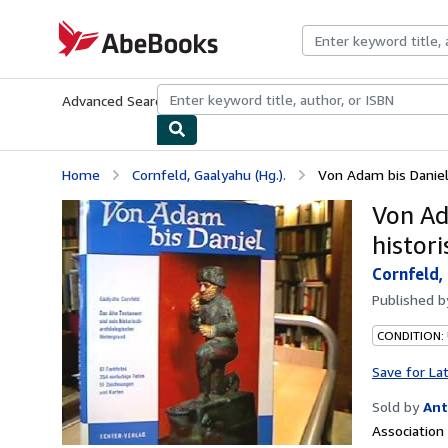
Skip to main content
AbeBooks.com
Advanced Search
Browse Collections
Rare Books
Art & Collecti
Home
Cornfeld, Gaalyahu (Hg.).
Von Adam bis Daniel
Von Ad
histor
Cornfeld,
Published 
CONDITION:
Save for La
Sold by
Ant
Associatio