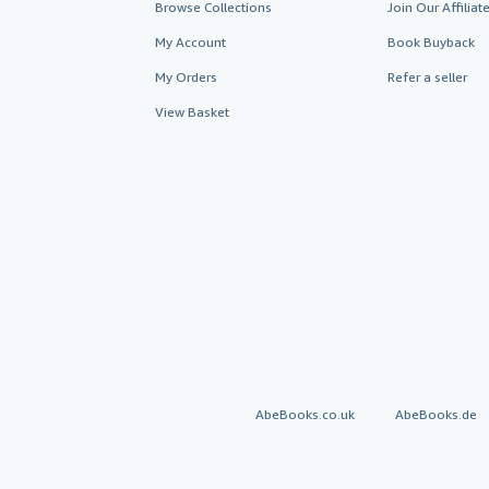
Browse Collections
Join Our Affilia
My Account
Book Buyback
My Orders
Refer a seller
View Basket
AbeBooks.co.uk
AbeBooks.de