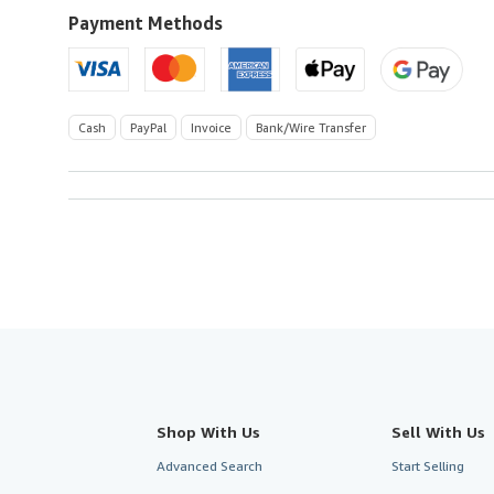
U.S.A.
Payment Methods
Cash
PayPal
Invoice
Bank/Wire Transfer
Shop With Us
Sell With Us
Advanced Search
Start Selling