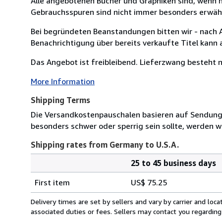
Alle angebotenen Bücher und Graphiken sind, wenn n
Gebrauchsspuren sind nicht immer besonders erwähnt
Bei begründeten Beanstandungen bitten wir - nach 
Benachrichtigung über bereits verkaufte Titel kann
Das Angebot ist freibleibend. Lieferzwang besteht nich
More Information
Shipping Terms
Die Versandkostenpauschalen basieren auf Sendungen
besonders schwer oder sperrig sein sollte, werden wi
Shipping rates from Germany to U.S.A.
25 to 45 business days
Order
Shipping
quantity
First item
US$ 75.25
rates
from
Delivery times are set by sellers and vary by carrier and lo
Germany
associated duties or fees. Sellers may contact you regarding
to