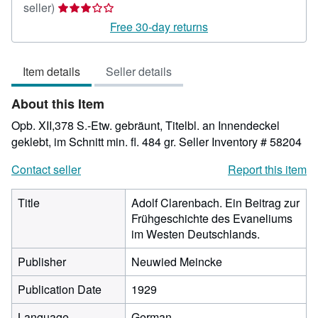
Seller
seller)
rating
Free 30-day returns
3
out
Item details
Seller details
of
5
About this Item
stars
Opb. XII,378 S.-Etw. gebräunt, Titelbl. an Innendeckel
geklebt, im Schnitt min. fl. 484 gr.
Seller Inventory # 58204
Contact seller
Report this item
Title
Adolf Clarenbach. Ein Beitrag zur
Frühgeschichte des Evaneliums
im Westen Deutschlands.
Publisher
Neuwied Meincke
Publication Date
1929
Language
German