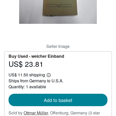
Help
CLOSE
Seller Image
Buy Used -
weicher Einband
US$ 23.81
Price
US$
US$ 11.50 shipping
23.81
Learn
Ships from Germany to U.S.A.
more
about
Quantity: 1 available
shipping
rates
Add to basket
Sold by
Ottmar Müller
,
Offenburg, Germany
(3-star