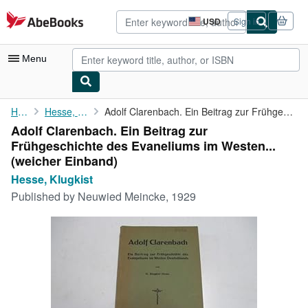
Skip to main content
AbeBooks.com
USD
Sign in
Site
shopping
preferences
Menu
My Account
Home
Hesse, Klugkist
Adolf Clarenbach. Ein Beitrag zur Frühgeschichte des Evaneliums ...
Adolf Clarenbach. Ein Beitrag zur
My Purchases
Frühgeschichte des Evaneliums im Westen...
Advanced Search
(weicher Einband)
Hesse, Klugkist
Browse Collections
Published by
Neuwied Meincke, 1929
Rare Books
Art & Collectibles
Textbooks
Sellers
Start Selling