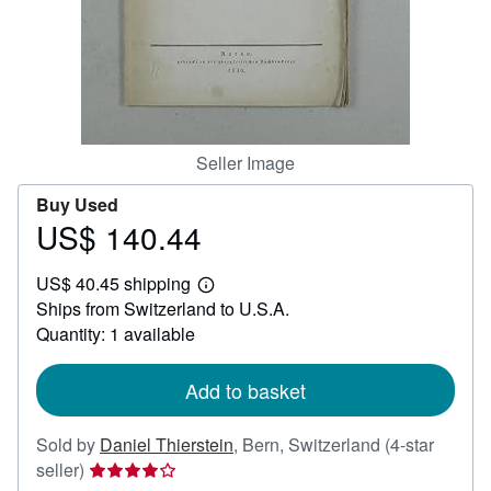
Help
CLOSE
Seller Image
Buy Used
US$ 140.44
Price
US$
US$ 40.45 shipping
140.44
Learn
Ships from Switzerland to U.S.A.
more
about
Quantity: 1 available
shipping
rates
Add to basket
Sold by
Daniel Thierstein
,
Bern, Switzerland
(4-star
Seller
seller)