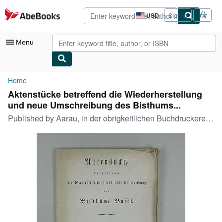
Skip to main content
AbeBooks.com
USD
Sign in
Site
shopping
preferences
Menu
My Account
Home
Aktenstücke betreffend die Wiederherstellung
My Purchases
und neue Umschreibung des Bisthums...
Advanced Search
Published by
Aarau, in der obrigkeitlichen Buchdruckerei., 1830
Browse Collections
Rare Books
Art & Collectibles
Textbooks
Sellers
Start Selling