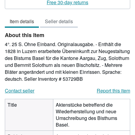
rating
Free 30-day returns
4
out
Item details
Seller details
of
5
About this Item
stars
4°. 25 S. Ohne Einband. Originalausgabe. - Enthält die
1828 in Luzern erarbeitete Übereinkunft zur Neugestaltung
des Bistums Basel für die Kantone Aargau, Zug, Solothurn
und Bernmit Solothurn als neuen Bischofsitz. - Mehrere
Bläter angerändert und mit kleinen Einrissen. Sprache:
deutsch.
Seller Inventory # 53729BB
Contact seller
Report this item
Title
Aktenstücke betreffend die
Wiederherstellung und neue
Umschreibung des Bisthums
Basel.