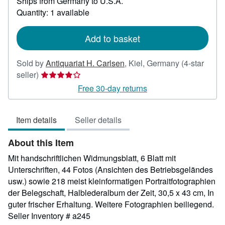
Ships from Germany to U.S.A.
more
about
Quantity: 1 available
shipping
rates
Add to basket
Sold by
Antiquariat H. Carlsen
,
Kiel, Germany
(4-star
Seller
seller)
rating
Free 30-day returns
4
out
Item details
Seller details
of
5
About this Item
stars
Mit handschriftlichen Widmungsblatt, 6 Blatt mit
Unterschriften, 44 Fotos (Ansichten des Betriebsgeländes
usw.) sowie 218 meist kleinformatigen Portraitfotographien
der Belegschaft, Halblederalbum der Zeit, 30,5 x 43 cm, In
guter frischer Erhaltung. Weitere Fotographien beiliegend.
Seller Inventory # a245