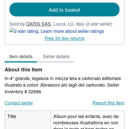
rates
Add to basket
Seller
Sold by
DARIS SAS
,
Lucca, LU, Italy
(2-star seller)
rating
2
Free 30-day returns
out
of
Item details
Seller details
5
stars
About this Item
In-4° grande, legatura in mezza tela e cartonato editoriale
illustrato a colori. Abrasioni alò tagli del cartonato.
Seller
Inventory # 32666
Contact seller
Report this item
Title
Album pour les enfants, avec de
nombreuses illustrations en noir
dans le texte et hors-textes en