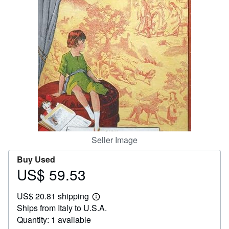
Help
CLOSE
Seller Image
Buy Used
US$ 59.53
Price
US$
US$ 20.81 shipping
59.53
Learn
Ships from Italy to U.S.A.
more
about
Quantity: 1 available
shipping