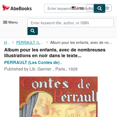
Skip to main content
AbeBooks.com
USD
Sign in
Site
shopping
preferences
Menu
My Account
Home
PERRAULT (Les Contes de) .
Album pour les enfants, avec de nombreuses illustrations en noir...
Album pour les enfants, avec de nombreuses
My Purchases
illustrations en noir dans le texte...
Advanced Search
PERRAULT (Les Contes de) .
Published by
Lib. Garnier ., Paris., 1929
Browse Collections
Rare Books
Art & Collectibles
Textbooks
Sellers
Start Selling