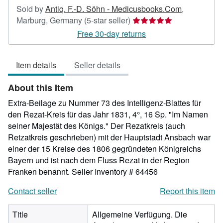
Sold by
Antiq. F.-D. Söhn - Medicusbooks.Com
,
Seller
Marburg, Germany
(5-star seller)
rating
Free 30-day returns
5
out
Item details
Seller details
of
5
About this Item
stars
Extra-Beilage zu Nummer 73 des Intelligenz-Blattes für
den Rezat-Kreis für das Jahr 1831, 4°, 16 Sp. "Im Namen
seiner Majestät des Königs." Der Rezatkreis (auch
Retzatkreis geschrieben) mit der Hauptstadt Ansbach war
einer der 15 Kreise des 1806 gegründeten Königreichs
Bayern und ist nach dem Fluss Rezat in der Region
Franken benannt.
Seller Inventory # 64456
Contact seller
Report this item
Title
Allgemeine Verfügung. Die