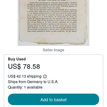
Help
CLOSE
Seller Image
Buy Used
US$ 78.58
Price
US$
US$ 42.13 shipping
78.58
Learn
Ships from Germany to U.S.A.
more
about
Quantity: 1 available
shipping
rates
Add to basket