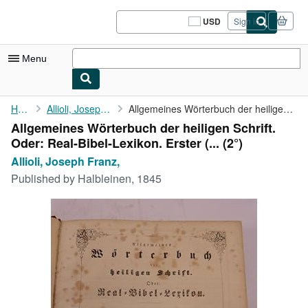
Skip to main content
AbeBooks.com
USD
Sign in
Site
shopping
preferences
Menu
My Account
Home
Allioli, Joseph Franz,
Allgemeines Wörterbuch der heiligen Schrift. Oder: ...
Allgemeines Wörterbuch der heiligen Schrift.
My Purchases
Oder: Real-Bibel-Lexikon. Erster (... (2°)
Sign Off
Allioli, Joseph Franz,
Published by
Halbleinen, 1845
Advanced Search
Browse Collections
Rare Books
Art & Collectibles
Textbooks
Sellers