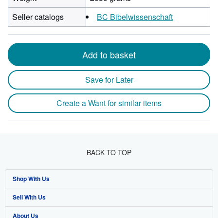
Seller catalogs
BC Bibelwissenschaft
Add to basket
Save for Later
Create a Want for similar items
BACK TO TOP
Shop With Us
Sell With Us
Advanced Search
About Us
Browse Collections
Start Selling