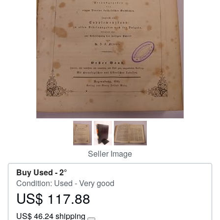
Start Selling
Help
CLOSE
Seller Image
Buy Used -
2°
Condition: Used - Very good
US$ 117.88
Price
US$
US$ 46.24 shipping