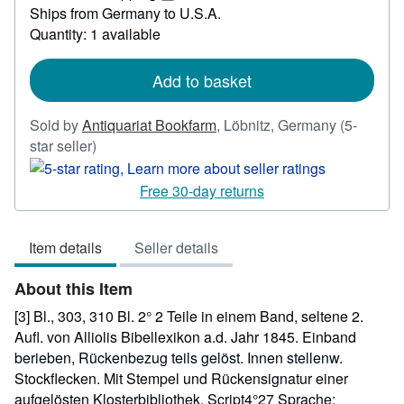
117.88
Learn
Ships from Germany to U.S.A.
more
Quantity: 1 available
about
shipping
rates
Add to basket
Sold by
Antiquariat Bookfarm
,
Löbnitz, Germany
(5-
Seller
star seller)
rating
5
Free 30-day returns
out
of
Item details
Seller details
5
stars
About this Item
[3] Bl., 303, 310 Bl. 2° 2 Teile in einem Band, seltene 2.
Aufl. von Alliolis Bibellexikon a.d. Jahr 1845. Einband
berieben, Rückenbezug teils gelöst. Innen stellenw.
Stockflecken. Mit Stempel und Rückensignatur einer
aufgelösten Klosterbibliothek. Script4°27 Sprache: