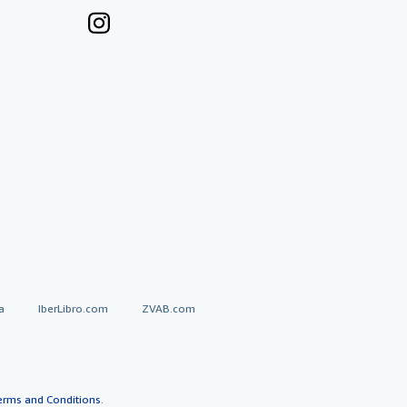
a
IberLibro.com
ZVAB.com
erms and Conditions
.