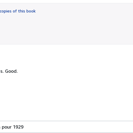
out
of
copies of this book
5
stars
es. Good.
s pour 1929