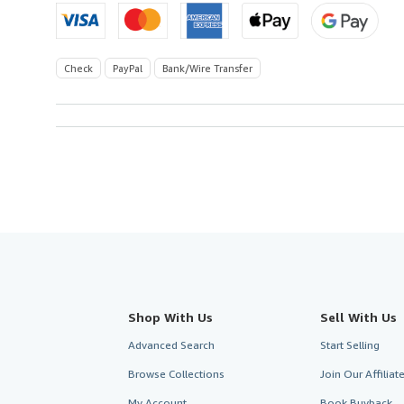
Check
PayPal
Bank/Wire Transfer
Shop With Us
Sell With Us
Advanced Search
Start Selling
Browse Collections
Join Our Affilia
My Account
Book Buyback