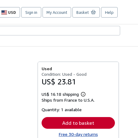
USD
Sign in
My Account
Basket
Help
Site
shopping
preferences
Used
Condition: Used - Good
US$ 23.81
US$ 16.18 shipping
Learn
Ships from France to U.S.A.
more
about
Quantity:
1 available
shipping
rates
Add to basket
Free 30-day returns