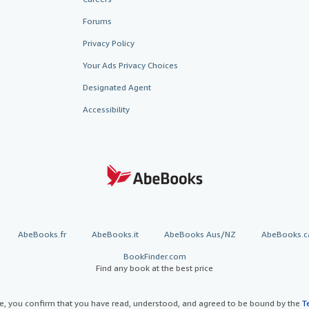
Forums
Privacy Policy
Your Ads Privacy Choices
Designated Agent
Accessibility
AbeBooks.fr
AbeBooks.it
AbeBooks Aus/NZ
AbeBooks.c
BookFinder.com
Find any book at the best price
te, you confirm that you have read, understood, and agreed to be bound by the
T