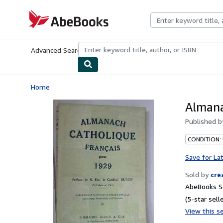
Skip to main content
AbeBooks.com
Advanced Search
Browse Collections
Rare Books
Art & Collecti
Home
Almana
Published 
CONDITION:
Save for La
Sold by
cre
AbeBooks Se
(5-star selle
View this se