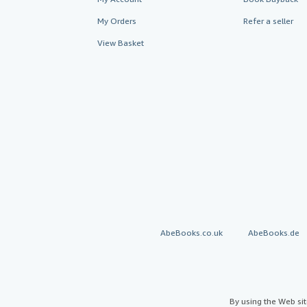
My Orders
Refer a seller
View Basket
AbeBooks.co.uk
AbeBooks.de
By using the Web si