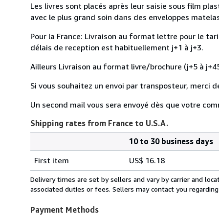
Les livres sont placés après leur saisie sous film pl
avec le plus grand soin dans des enveloppes matelassé
Pour la France: Livraison au format lettre pour le tar
délais de reception est habituellement j+1 à j+3.
Ailleurs Livraison au format livre/brochure (j+5 à j+45
Si vous souhaitez un envoi par transposteur, merci d
Un second mail vous sera envoyé dès que votre com
Shipping rates from France to U.S.A.
10 to 30 business days
Order
Shipping
quantity
First item
US$ 16.18
rates
from
Delivery times are set by sellers and vary by carrier and lo
France
associated duties or fees. Sellers may contact you regarding
to
U.S.A.
Payment Methods