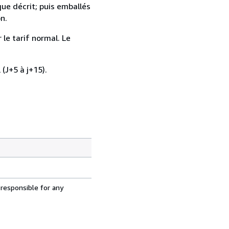
que décrit; puis emballés
n.
 le tarif normal. Le
 (J+5 à j+15).
 responsible for any