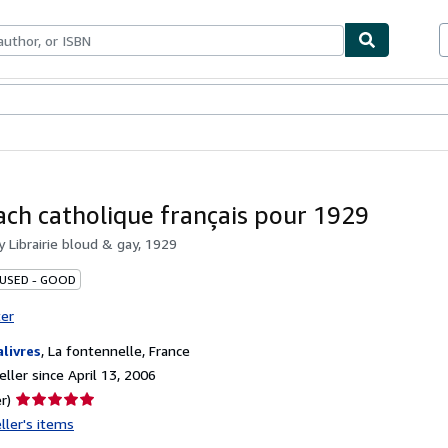
bles
Textbooks
Sellers
Start Selling
ch catholique français pour 1929
by
Librairie bloud & gay, 1929
 USED - GOOD
ter
alivres
,
La fontennelle, France
ller since April 13, 2006
Seller
r)
rating
ller's items
5