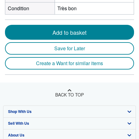
Condition
Très bon
Add to basket
Save for Later
Create a Want for similar items
BACK TO TOP
Shop With Us
Sell With Us
Advanced Search
About Us
Browse Collections
Start Selling