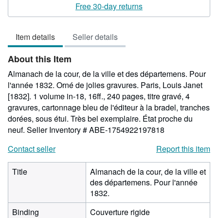
3
Free 30-day returns
out
of
Item details
Seller details
5
stars
About this Item
Almanach de la cour, de la ville et des départemens. Pour
l'année 1832. Orné de jolies gravures. Paris, Louis Janet
[1832]. 1 volume in-18, 16ff., 240 pages, titre gravé, 4
gravures, cartonnage bleu de l'éditeur à la bradel, tranches
dorées, sous étui. Très bel exemplaire. État proche du
neuf.
Seller Inventory # ABE-1754922197818
Contact seller
Report this item
Title
Almanach de la cour, de la ville et
des départemens. Pour l'année
1832.
Binding
Couverture rigide