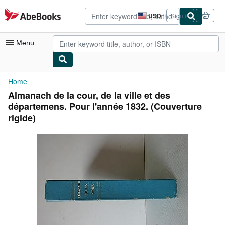
Skip to main content
AbeBooks.com
USD
Sign in
Site
shopping
preferences
Menu
My Account
Home
Almanach de la cour, de la ville et des
My Purchases
départemens. Pour l'année 1832. (Couverture
Advanced Search
rigide)
Browse Collections
Rare Books
Art & Collectibles
Textbooks
Sellers
Start Selling