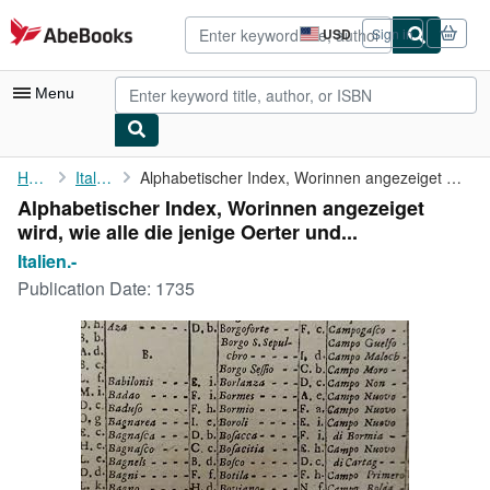
Skip to main content
AbeBooks.com
USD
Sign in
Site
shopping
preferences
Menu
My Account
Home
Italien.-
Alphabetischer Index, Worinnen angezeiget wird, wie alle die ...
Alphabetischer Index, Worinnen angezeiget
My Purchases
wird, wie alle die jenige Oerter und...
Advanced Search
Italien.-
Publication Date:
1735
Browse Collections
Rare Books
Art & Collectibles
Textbooks
Sellers
Start Selling