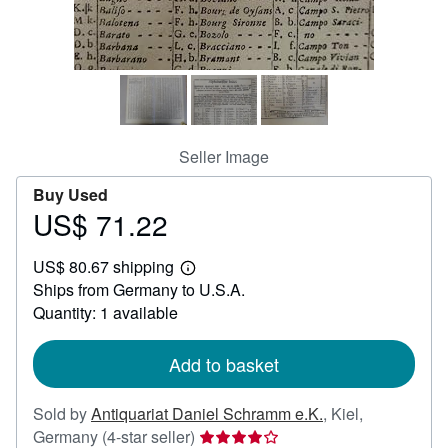
Help
CLOSE
Seller Image
Buy Used
US$ 71.22
Price
US$
US$ 80.67 shipping
71.22
Learn
Ships from Germany to U.S.A.
more
about
Quantity: 1 available
shipping
rates
Add to basket
Sold by
Antiquariat Daniel Schramm e.K.
,
Kiel,
Seller
Germany
(4-star seller)