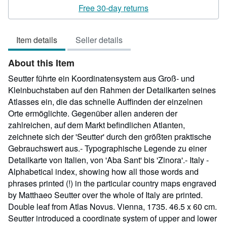
rating
Free 30-day returns
4
out
Item details
Seller details
of
5
About this Item
stars
Seutter führte ein Koordinatensystem aus Groß- und
Kleinbuchstaben auf den Rahmen der Detailkarten seines
Atlasses ein, die das schnelle Auffinden der einzelnen
Orte ermöglichte. Gegenüber allen anderen der
zahlreichen, auf dem Markt befindlichen Atlanten,
zeichnete sich der 'Seutter' durch den größten praktische
Gebrauchswert aus.- Typographische Legende zu einer
Detailkarte von Italien, von 'Aba Sant' bis 'Zinora'.- Italy -
Alphabetical index, showing how all those words and
phrases printed (!) in the particular country maps engraved
by Matthaeo Seutter over the whole of Italy are printed.
Double leaf from Atlas Novus. Vienna, 1735. 46.5 x 60 cm.
Seutter introduced a coordinate system of upper and lower