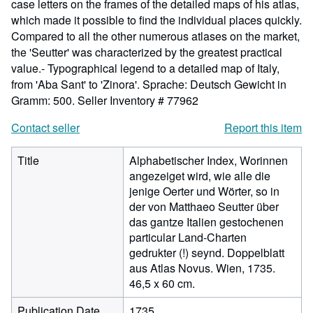
case letters on the frames of the detailed maps of his atlas,
which made it possible to find the individual places quickly.
Compared to all the other numerous atlases on the market,
the 'Seutter' was characterized by the greatest practical
value.- Typographical legend to a detailed map of Italy,
from 'Aba Sant' to 'Zinora'. Sprache: Deutsch Gewicht in
Gramm: 500.
Seller Inventory # 77962
Contact seller
Report this item
Title
Alphabetischer Index, Worinnen
angezeiget wird, wie alle die
jenige Oerter und Wörter, so in
der von Matthaeo Seutter über
das gantze Italien gestochenen
particular Land-Charten
gedrukter (!) seynd. Doppelblatt
aus Atlas Novus. Wien, 1735.
46,5 x 60 cm.
Publication Date
1735