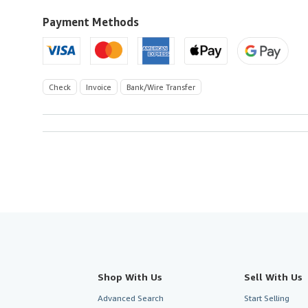
to
U.S.A.
Payment Methods
Check
Invoice
Bank/Wire Transfer
Shop With Us
Sell With Us
Advanced Search
Start Selling