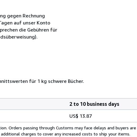
erung gegen Rechnung
 Tagen auf unser Konto
sprechen die Gebühren für
ndsüberweisung).
nittswerten für 1 kg schwere Bücher.
2 to 10 business days
US$ 13.87
cation. Orders passing through Customs may face delays and buyers are
 additional charges to cover any increased costs to ship your items.