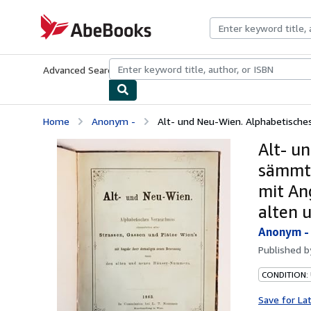
Skip to main content
AbeBooks.com
Advanced Search
Browse Collections
Rare Books
Art & Collecti
Home
Anonym -
Alt- und Neu-Wien. Alphabetisches 
Alt- u
sämmtl
mit An
alten 
Anonym -
Published 
CONDITION:
Save for La