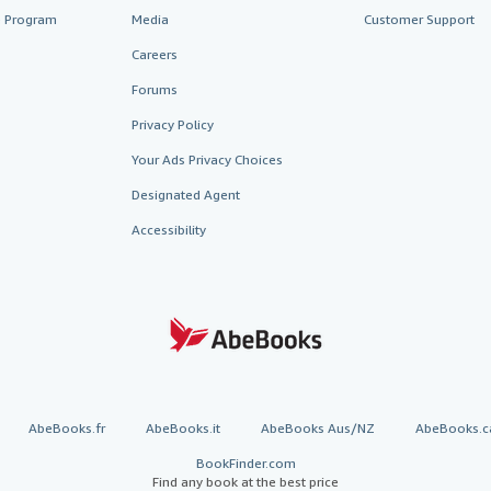
te Program
Media
Customer Support
Careers
Forums
Privacy Policy
Your Ads Privacy Choices
Designated Agent
Accessibility
AbeBooks.fr
AbeBooks.it
AbeBooks Aus/NZ
AbeBooks.c
BookFinder.com
Find any book at the best price