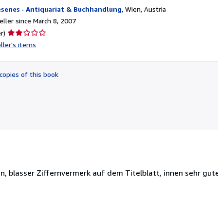
esenes · Antiquariat & Buchhandlung
,
Wien, Austria
ller since March 8, 2007
Seller
r)
rating
ller's items
2
out
of
copies of this book
5
stars
en, blasser Ziffernvermerk auf dem Titelblatt, innen sehr gut