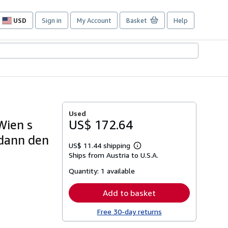
USD
Sign in
My Account
Basket
Help
Site
shopping
preferences
Used
Wien s
US$ 172.64
dann den
US$ 11.44 shipping
Learn
Ships from Austria to U.S.A.
more
about
Quantity:
1 available
shipping
rates
Add to basket
Free 30-day returns