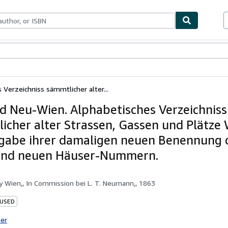
bles
Textbooks
Sellers
Start Selling
Verzeichniss sämmtlicher alter...
nd Neu-Wien. Alphabetisches Verzeichniss
icher alter Strassen, Gassen und Plätze 
gabe ihrer damaligen neuen Benennung 
und neuen Häuser-Nummern.
by
Wien,, In Commission bei L. T. Neumann,, 1863
 USED
ter