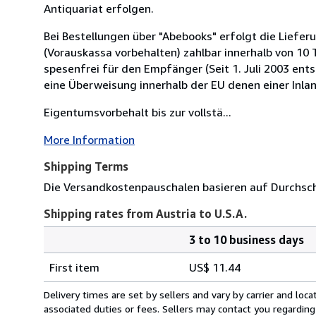
Antiquariat erfolgen.
Bei Bestellungen über "Abebooks" erfolgt die Lief
(Vorauskassa vorbehalten) zahlbar innerhalb von 10
spesenfrei für den Empfänger (Seit 1. Juli 2003 ent
eine Überweisung innerhalb der EU denen einer Inla
Eigentumsvorbehalt bis zur vollstä...
More Information
Shipping Terms
Die Versandkostenpauschalen basieren auf Durchsch
Shipping rates from Austria to U.S.A.
3 to 10 business days
Order
Shipping
quantity
First item
US$ 11.44
rates
from
Delivery times are set by sellers and vary by carrier and lo
Austria
associated duties or fees. Sellers may contact you regarding