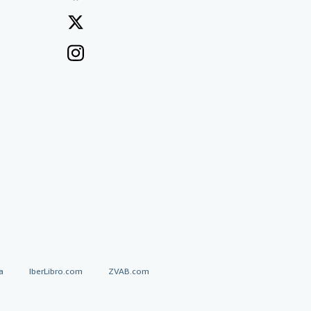
a
IberLibro.com
ZVAB.com