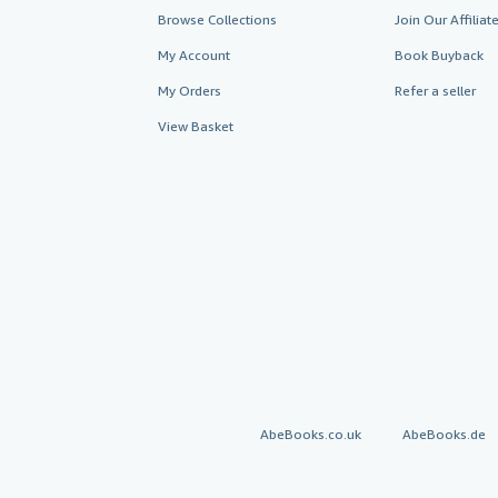
Browse Collections
Join Our Affilia
My Account
Book Buyback
My Orders
Refer a seller
View Basket
AbeBooks.co.uk
AbeBooks.de