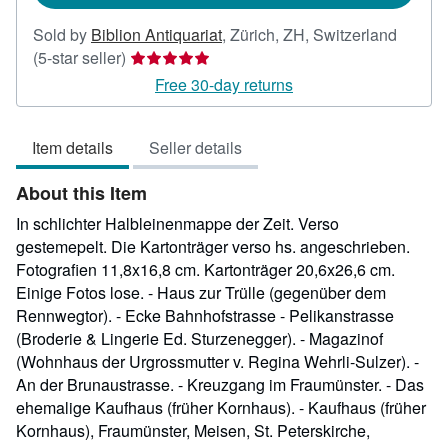
Sold by
Biblion Antiquariat
,
Zürich, ZH, Switzerland
Seller
(5-star seller)
rating
Free 30-day returns
5
out
Item details
Seller details
of
5
About this Item
stars
In schlichter Halbleinenmappe der Zeit. Verso
gestemepelt. Die Kartonträger verso hs. angeschrieben.
Fotografien 11,8x16,8 cm. Kartonträger 20,6x26,6 cm.
Einige Fotos lose. - Haus zur Trülle (gegenüber dem
Rennwegtor). - Ecke Bahnhofstrasse - Pelikanstrasse
(Broderie & Lingerie Ed. Sturzenegger). - Magazinof
(Wohnhaus der Urgrossmutter v. Regina Wehrli-Sulzer). -
An der Brunaustrasse. - Kreuzgang im Fraumünster. - Das
ehemalige Kaufhaus (früher Kornhaus). - Kaufhaus (früher
Kornhaus), Fraumünster, Meisen, St. Peterskirche,