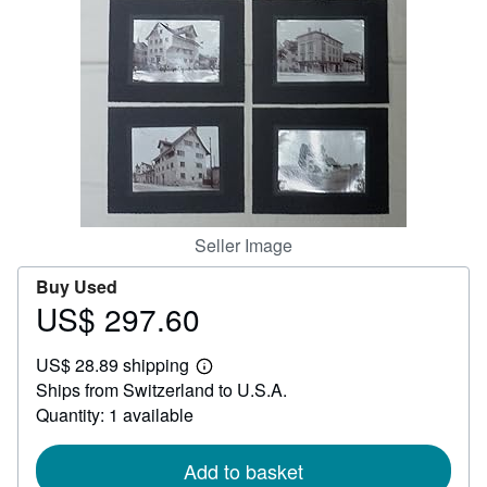
Help
CLOSE
Seller Image
Buy Used
US$ 297.60
Price
US$
US$ 28.89 shipping
297.60
Learn
Ships from Switzerland to U.S.A.
more
about
Quantity: 1 available
shipping
rates
Add to basket