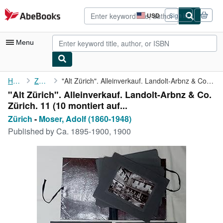
Skip to main content
AbeBooks.com
USD
Sign in
Site
shopping
preferences
Menu
My Account
Home
Zürich
"Alt Zürich". Alleinverkauf. Landolt-Arbnz & Co. Zürich. 11 (10 ...
"Alt Zürich". Alleinverkauf. Landolt-Arbnz & Co.
My Purchases
Zürich. 11 (10 montiert auf...
Advanced Search
Zürich
-
Moser, Adolf (1860-1948)
Published by
Ca. 1895-1900, 1900
Browse Collections
Rare Books
Art & Collectibles
Textbooks
Sellers
Start Selling