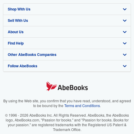
Shop With Us
Sell With Us
Advanced Search
About Us
Browse Collections
Start Selling
Find Help
My Account
Join Our Affiliate Program
About AbeBooks
Other AbeBooks Companies
My Orders
Book Buyback
Media
Help
Follow AbeBooks
View Basket
Refer a seller
Careers
Customer Support
AbeBooks.co.uk
Forums
AbeBooks.de
Privacy Policy
AbeBooks.fr
Your Ads Privacy Choices
AbeBooks.it
By using the Web site, you confirm that you have read, understood, and agreed
to be bound by the
Terms and Conditions
.
Designated Agent
AbeBooks Aus/NZ
© 1996 - 2026 AbeBooks Inc. All Rights Reserved. AbeBooks, the AbeBooks
logo, AbeBooks.com, "Passion for books." and "Passion for books. Books for
Accessibility
AbeBooks.ca
your passion." are registered trademarks with the Registered US Patent &
Trademark Office.