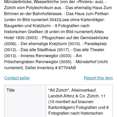
Münsterbrücke, Wasserkirche (von der «Riviera» aus). -
Zürich vom Polytechnikum aus. - Das ehemalig Haus Zum
Brinnen an der Bahnhofstrasse. - Das Haus zum Pelikan
(unten im Bild numeriert 3043)Lose ohne Kartonträger:
Baugarten und Kratzturm. - 9 Fotografien nach
historischen Grafiken (8 unten im Bild numeriert):Altes
Hotel 1830 (3003). - Pflugochsen auf der Gemüsebrücke
(3006). - Der ehemalige Kratzturm (3010). - Paradeplatz
(3012). - Das alte Stadthaus (3017). - Das alte Theater
(3013). - Inneres Rennwegtor (3033). - Am
Fröschengraben Rennwegtor (3035). - Münsterhof (nicht
numeriert).
Seller Inventory # 87704AB
Contact seller
Report this item
Title
"Alt Zürich". Alleinverkauf.
Landolt-Arbnz & Co. Zürich. 11
(10 montiert auf braunen
Kartonträgern) Fotografien und 9
Fotografien nach historischen