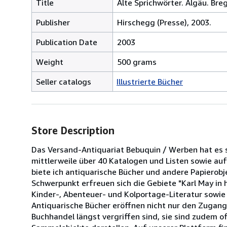
Title
Alte Sprichwörter. Algäu. Bre
Publisher
Hirschegg (Presse), 2003.
Publication Date
2003
Weight
500 grams
Seller catalogs
Illustrierte Bücher
Store Description
Das Versand-Antiquariat Bebuquin / Werben hat es s
mittlerweile über 40 Katalogen und Listen sowie au
biete ich antiquarische Bücher und andere Papierob
Schwerpunkt erfreuen sich die Gebiete "Karl May in 
Kinder-, Abenteuer- und Kolportage-Literatur sowi
Antiquarische Bücher eröffnen nicht nur den Zugan
Buchhandel längst vergriffen sind, sie sind zudem o