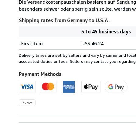
Die Versandkostenpauschalen basieren auf Sendungen
besonders schwer oder sperrig sein sollte, werden wi
Shipping rates from Germany to U.S.A.
5 to 45 business days
Order
Shipping
quantity
First item
US$ 46.24
rates
from
Delivery times are set by sellers and vary by carrier and lo
Germany
associated duties or fees. Sellers may contact you regarding
to
U.S.A.
Payment Methods
Invoice