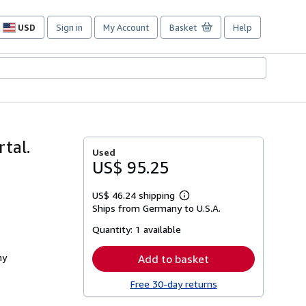
USD
Sign in
My Account
Basket
Help
Site
shopping
preferences
tal.
Used
US$ 95.25
US$ 46.24 shipping
Learn
Ships from Germany to U.S.A.
more
about
Quantity:
1 available
shipping
rates
ny
Add to basket
Free 30-day returns