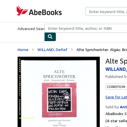
Skip to main content
AbeBooks.com
Advanced Search
Browse Collections
Rare Books
Art & Collecti
Home
WILLAND, Detlef
Alte Sprichwörter. Algäu. B
Alte S
WILLAND,
Published 
CONDITION:
Save for La
Sold by
Ant
AbeBooks Se
(4-star selle