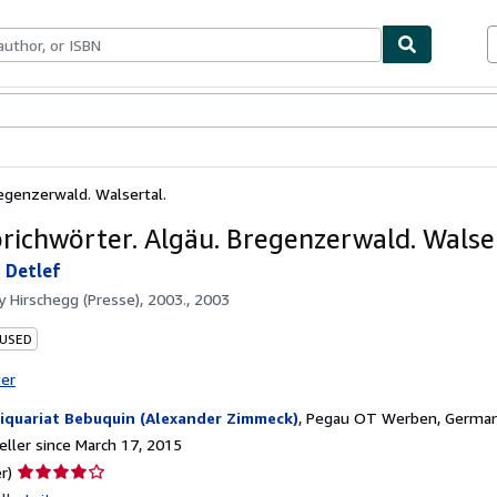
bles
Textbooks
Sellers
Start Selling
regenzerwald. Walsertal.
prichwörter. Algäu. Bregenzerwald. Walser
 Detlef
by
Hirschegg (Presse), 2003., 2003
 USED
ter
iquariat Bebuquin (Alexander Zimmeck)
,
Pegau OT Werben, Germa
ller since March 17, 2015
Seller
r)
rating