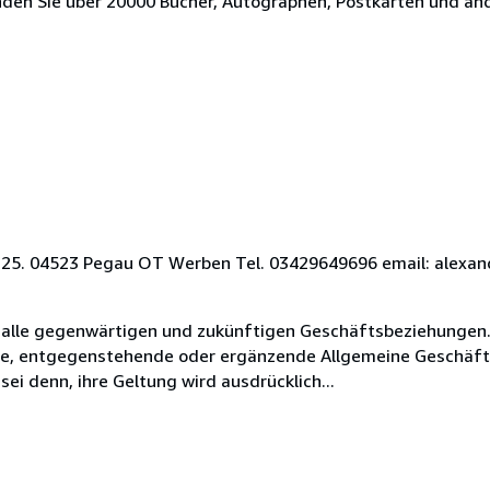
nden Sie über 20000 Bücher, Autographen, Postkarten und an
tr. 25. 04523 Pegau OT Werben Tel. 03429649696 email: ale
 alle gegenwärtigen und zukünftigen Geschäftsbeziehungen.
ende, entgegenstehende oder ergänzende Allgemeine Geschäf
sei denn, ihre Geltung wird ausdrücklich...