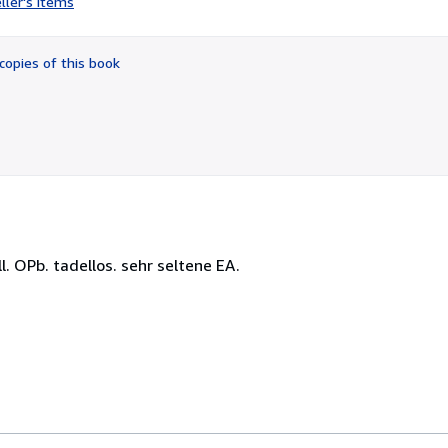
ller's items
4
out
of
copies of this book
5
stars
ll. OPb. tadellos. sehr seltene EA.