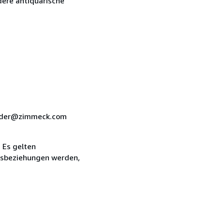
dere antiquarische
xander@zimmeck.com
 Es gelten
tsbeziehungen werden,