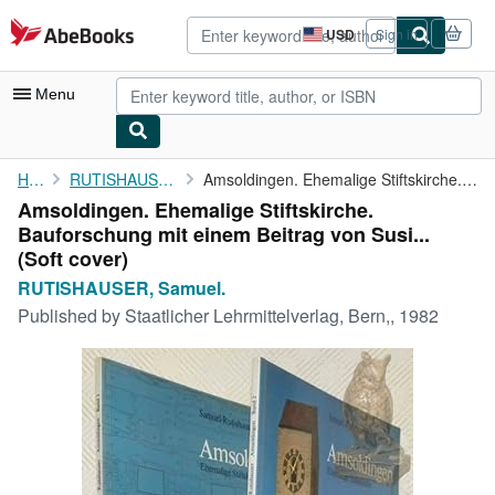
Skip to main content
AbeBooks.com
USD
Sign in
Site
shopping
preferences
Menu
My Account
Home
RUTISHAUSER, Samuel.
Amsoldingen. Ehemalige Stiftskirche. Bauforschung mit einem ...
Amsoldingen. Ehemalige Stiftskirche.
My Purchases
Bauforschung mit einem Beitrag von Susi...
Advanced Search
(Soft cover)
RUTISHAUSER, Samuel.
Browse Collections
Published by
Staatlicher Lehrmittelverlag, Bern,, 1982
Rare Books
Art & Collectibles
Textbooks
Sellers
Start Selling