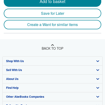
Add to basket
Save for Later
Create a Want for similar items
BACK TO TOP
Shop With Us
Sell With Us
Advanced Search
About Us
Browse Collections
Start Selling
Find Help
My Account
Join Our Affiliate Program
About AbeBooks
Other AbeBooks Companies
My Orders
Book Buyback
Media
Help