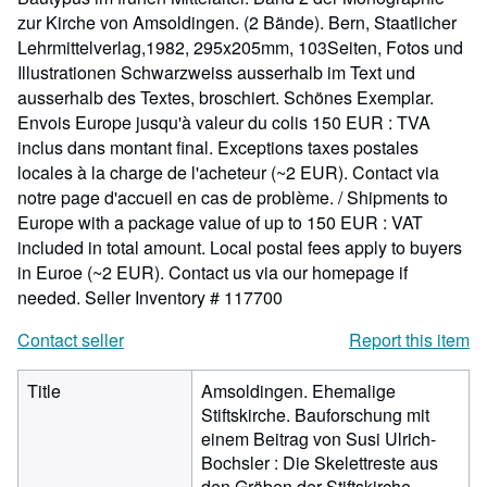
zur Kirche von Amsoldingen. (2 Bände). Bern, Staatlicher
Lehrmittelverlag,1982, 295x205mm, 103Seiten, Fotos und
Illustrationen Schwarzweiss ausserhalb im Text und
ausserhalb des Textes, broschiert. Schönes Exemplar.
Envois Europe jusqu'à valeur du colis 150 EUR : TVA
inclus dans montant final. Exceptions taxes postales
locales à la charge de l'acheteur (~2 EUR). Contact via
notre page d'accueil en cas de problème. / Shipments to
Europe with a package value of up to 150 EUR : VAT
included in total amount. Local postal fees apply to buyers
in Euroe (~2 EUR). Contact us via our homepage if
needed.
Seller Inventory # 117700
Contact seller
Report this item
Title
Amsoldingen. Ehemalige
Stiftskirche. Bauforschung mit
einem Beitrag von Susi Ulrich-
Bochsler : Die Skelettreste aus
den Gräben der Stiftskirche