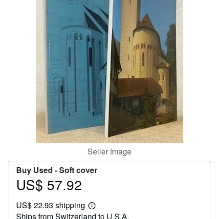
Help
CLOSE
Seller Image
Buy Used -
Soft cover
US$ 57.92
Price
US$
US$ 22.93 shipping
57.92
Learn
Ships from Switzerland to U.S.A.
more