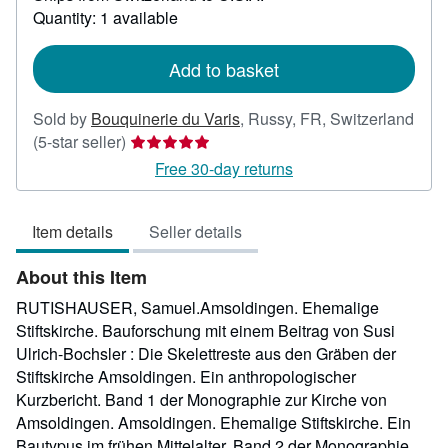
about
Quantity: 1 available
shipping
rates
Add to basket
Sold by
Bouquinerie du Varis
,
Russy, FR, Switzerland
Seller
(5-star seller)
rating
Free 30-day returns
5
out
Item details
Seller details
of
5
About this Item
stars
RUTISHAUSER, Samuel.Amsoldingen. Ehemalige
Stiftskirche. Bauforschung mit einem Beitrag von Susi
Ulrich-Bochsler : Die Skelettreste aus den Gräben der
Stiftskirche Amsoldingen. Ein anthropologischer
Kurzbericht. Band 1 der Monographie zur Kirche von
Amsoldingen. Amsoldingen. Ehemalige Stiftskirche. Ein
Bautypus im frühen Mittelalter. Band 2 der Monographie