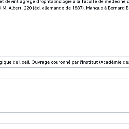
et devint agrégé d?ophtalmologie à la faculté de médecine de
; D.M. Albert, 220 (éd. allemande de 1887). Manque à Bernard B
que de l'oeil. Ouvrage couronné par l'Institut (Académie des