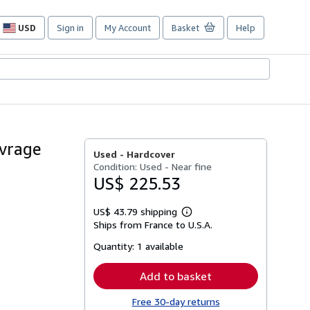
USD
Sign in
My Account
Basket
Help
Site
shopping
preferences
uvrage
Used -
Hardcover
Condition: Used - Near fine
US$ 225.53
US$ 43.79 shipping
Learn
Ships from France to U.S.A.
more
about
Quantity:
1 available
shipping
rates
Add to basket
Free 30-day returns