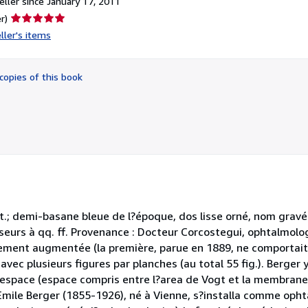
ller since January 17, 2011
Seller
r)
rating
ller's items
5
out
of
copies of this book
5
stars
 h.t.; demi-basane bleue de l?époque, dos lisse orné, nom gra
seurs à qq. ff. Provenance : Docteur Corcostegui, ophtalmolo
lement augmentée (la première, parue en 1889, ne comportait
vec plusieurs figures par planches (au total 55 fig.). Berger y
: espace (espace compris entre l?area de Vogt et la membrane 
 Emile Berger (1855-1926), né à Vienne, s?installa comme opht