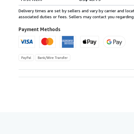
rates
from
Delivery times are set by sellers and vary by carrier and lo
France
associated duties or fees. Sellers may contact you regarding
to
U.S.A.
Payment Methods
PayPal
Bank/Wire Transfer