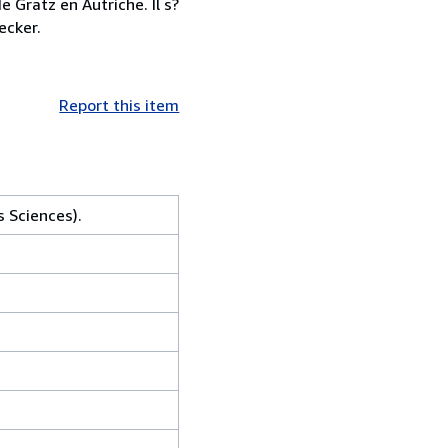
 Gratz en Autriche. Il s?
ecker.
Report this item
 Sciences).