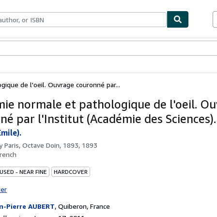
bles
Textbooks
Sellers
Start Selling
ique de l'oeil. Ouvrage couronné par...
ie normale et pathologique de l'oeil. O
né par l'Institut (Académie des Sciences).
mile).
by
Paris, Octave Doin, 1893, 1893
rench
USED - NEAR FINE
HARDCOVER
ter
n-Pierre AUBERT
,
Quiberon, France