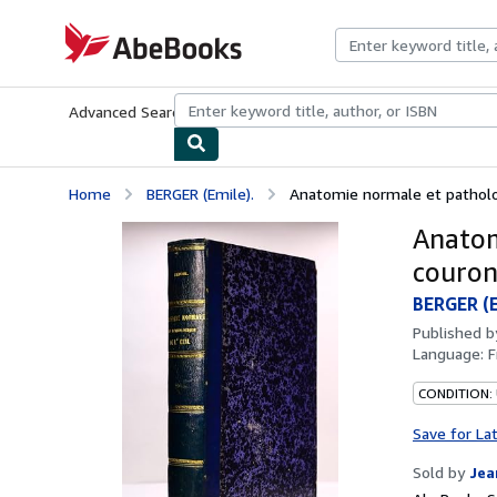
Skip to main content
AbeBooks.com
Advanced Search
Browse Collections
Rare Books
Art & Collecti
Home
BERGER (Emile).
Anatomie normale et patholog
Anatom
couron
BERGER (E
Published 
Language:
F
CONDITION: 
Save for La
Sold by
Jea