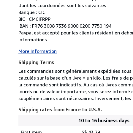
dont les coordonnées sont les suivantes :
Banque : CIC
BIC : CMCIFRPP
IBAN : FR76 3008 7336 9000 0200 7750 194
Paypal est accepté pour les clients résidant en dehor
Informations ...
More Information
Shipping Terms
Les commandes sont généralement expédiées sous de
calculés sur la base d'un livre = un kilo. Les frais d
la commande sont indicatifs. Au cas où livres comm
lourds ou de valeur importante, vous serez informé 
supplémentaires sont nécessaires. Inversement, les f
Shipping rates from France to U.S.A.
10 to 16 business days
Order
Shipping
quantity
First item
US$ 43.79