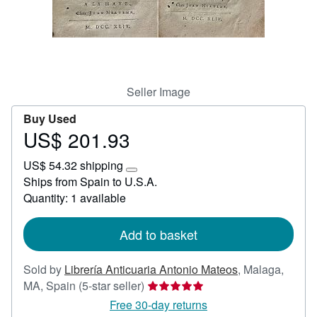
Help
CLOSE
Seller Image
Buy Used
US$ 201.93
Price
US$
US$ 54.32 shipping
201.93
Learn
Ships from Spain to U.S.A.
more
Quantity: 1 available
about
shipping
rates
Add to basket
Sold by
Librería Anticuaria Antonio Mateos
,
Malaga,
Seller
MA, Spain
(5-star seller)
rating
Free 30-day returns