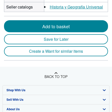
Seller catalogs
Historia y Geografía Universal
Add to basket
Save for Later
Create a Want for similar items
BACK TO TOP
Shop With Us
Sell With Us
Advanced Search
About Us
Browse Collections
Start Selling