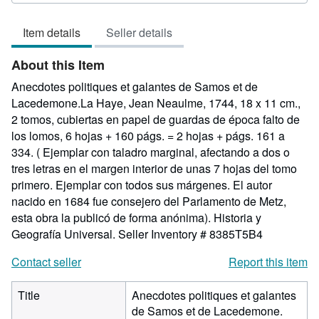
5
out
Item details
Seller details
of
5
About this Item
stars
Anecdotes politiques et galantes de Samos et de
Lacedemone.La Haye, Jean Neaulme, 1744, 18 x 11 cm.,
2 tomos, cubiertas en papel de guardas de época falto de
los lomos, 6 hojas + 160 págs. = 2 hojas + págs. 161 a
334. ( Ejemplar con taladro marginal, afectando a dos o
tres letras en el margen interior de unas 7 hojas del tomo
primero. Ejemplar con todos sus márgenes. El autor
nacido en 1684 fue consejero del Parlamento de Metz,
esta obra la publicó de forma anónima). Historia y
Geografía Universal.
Seller Inventory # 8385T5B4
Contact seller
Report this item
Title
Anecdotes politiques et galantes
de Samos et de Lacedemone.