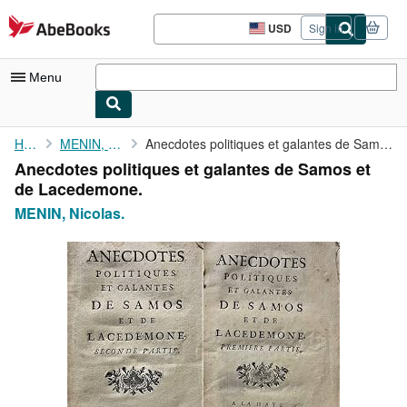
Skip to main content
AbeBooks.com
USD
Sign in
Site
shopping
preferences
Menu
My Account
Home
MENIN, Nicolas.
Anecdotes politiques et galantes de Samos et de Lacedemone.
Anecdotes politiques et galantes de Samos et
My Purchases
de Lacedemone.
Advanced Search
MENIN, Nicolas.
Browse Collections
Rare Books
Art & Collectibles
Textbooks
Sellers
Start Selling