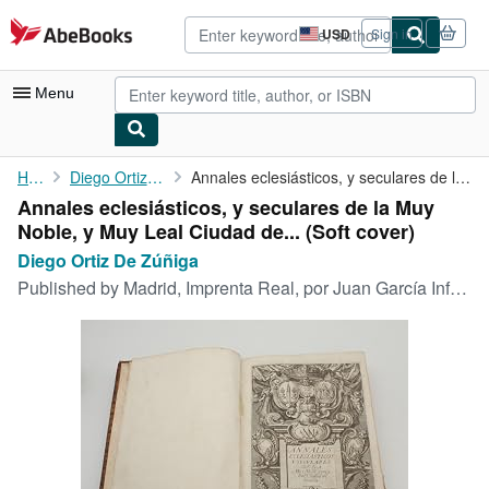
Skip to main content
AbeBooks.com
USD
Sign in
Site
shopping
preferences
Menu
My Account
Home
Diego Ortiz De Zúñiga
Annales eclesiásticos, y seculares de la Muy Noble, y Muy Leal ...
Annales eclesiásticos, y seculares de la Muy
My Purchases
Noble, y Muy Leal Ciudad de... (Soft cover)
Advanced Search
Diego Ortiz De Zúñiga
Published by
Madrid, Imprenta Real, por Juan García Infanzón, a costa de Florian Anisson, 1677
Browse Collections
Rare Books
Art & Collectibles
Textbooks
Sellers
Start Selling