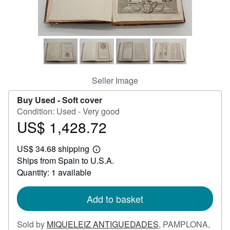
Help
CLOSE
Seller Image
Buy Used -
Soft cover
Condition: Used - Very good
US$ 1,428.72
Price
US$
US$ 34.68 shipping
1,428.72
Learn
Ships from Spain to U.S.A.
more
about
Quantity: 1 available
shipping
rates
Add to basket
Sold by
MIQUELEIZ ANTIGUEDADES
,
PAMPLONA,