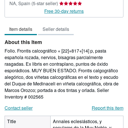
Seller
NA, Spain
(5-star seller)
rating
Free 30-day returns
5
out
Item details
Seller details
of
5
About this Item
stars
Folio. Frontis calcográfico + [22]+817+[14] p, pasta
española rozada, nervios, bisagras parcialmente
rasgadas. Ex libris en contraplano, puntos de óxido
esporádicos. MUY BUEN ESTADO. Frontis calgográfico
alegórico, dos viñetas calcográficas en el texto y escudo
del Duque de Medinaceli en viñeta calcográfica, obra de
Marcos Orozco; portada a dos tintas y orlada.
Seller
Inventory # 002565
Contact seller
Report this item
Title
Annales eclesiásticos, y
seculares de la Muy Noble, y