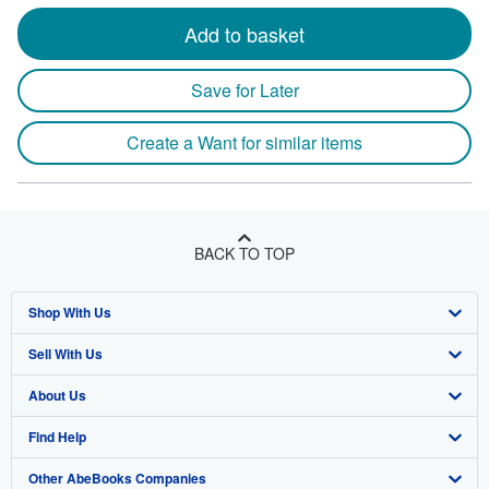
Add to basket
Save for Later
Create a Want for similar items
BACK TO TOP
Shop With Us
Sell With Us
Advanced Search
About Us
Browse Collections
Start Selling
Find Help
My Account
Join Our Affiliate Program
About AbeBooks
Other AbeBooks Companies
My Orders
Book Buyback
Media
Help