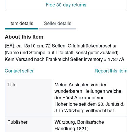
rating
Free 30-day returns
5
out
Item details
Seller details
of
5
About this Item
stars
(EA); ca 18x10 cm; 72 Seiten; Originalrückenbroschur
(Name und Stempel auf Titelblatt; sonst guter Zustand)
Kein Versand nach Frankreich!
Seller Inventory # 17877A
Contact seller
Report this item
Title
Meine Ansichten von den
wunderbaren Heilungen welche
der Fürst Alexander von
Hohenlohe seit dem 20. Junius d.
J. in Würzburg vollbracht hat.
Publisher
Würzburg, Bonitas'sche
Handlung 1821;