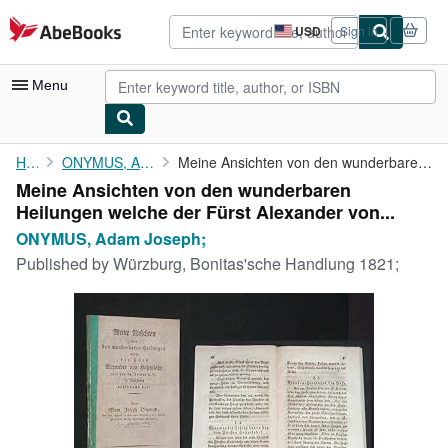
Skip to main content
AbeBooks.com
USD
Sign in
Site
shopping
preferences
Menu
My Account
Home
ONYMUS, Adam Joseph;
Meine Ansichten von den wunderbaren Heilungen welche der Fürst ...
Meine Ansichten von den wunderbaren
My Purchases
Heilungen welche der Fürst Alexander von...
Advanced Search
ONYMUS, Adam Joseph;
Published by
Würzburg, Bonitas'sche Handlung 1821;
Browse Collections
Rare Books
Art & Collectibles
Textbooks
Sellers
Start Selling