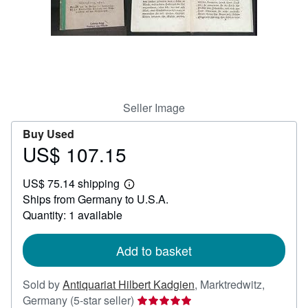
Help
CLOSE
Seller Image
Buy Used
US$ 107.15
Price
US$
US$ 75.14 shipping
107.15
Learn
Ships from Germany to U.S.A.
more
about
Quantity: 1 available
shipping
rates
Add to basket
Sold by
Antiquariat Hilbert Kadgien
,
Marktredwitz,
Seller
Germany
(5-star seller)