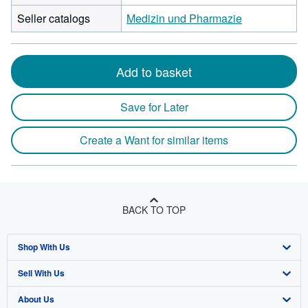
Seller catalogs
Medizin und Pharmazie
Add to basket
Save for Later
Create a Want for similar items
BACK TO TOP
Shop With Us
Sell With Us
Advanced Search
About Us
Browse Collections
Start Selling