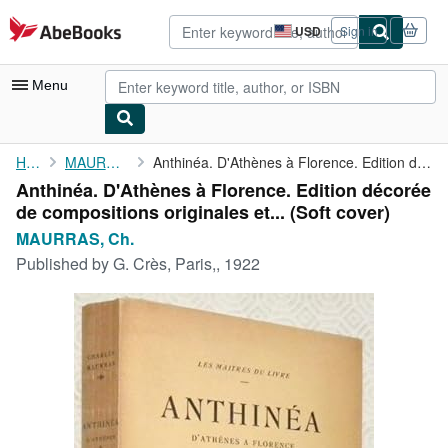
Skip to main content
AbeBooks.com
USD
Sign in
Site
shopping
preferences
Menu
My Account
Home
MAURRAS, Ch.
Anthinéa. D'Athènes à Florence. Edition décorée de compositions ...
Anthinéa. D'Athènes à Florence. Edition décorée
My Purchases
de compositions originales et... (Soft cover)
Advanced Search
MAURRAS, Ch.
Published by
G. Crès, Paris,, 1922
Browse Collections
Rare Books
Art & Collectibles
Textbooks
Sellers
Start Selling