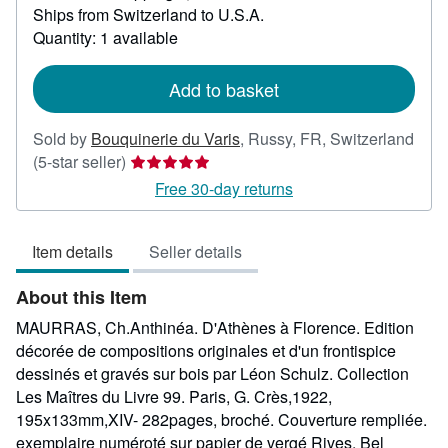
Ships from Switzerland to U.S.A.
more
about
Quantity: 1 available
shipping
rates
Add to basket
Sold by
Bouquinerie du Varis
,
Russy, FR, Switzerland
Seller
(5-star seller)
rating
Free 30-day returns
5
out
Item details
Seller details
of
5
About this Item
stars
MAURRAS, Ch.Anthinéa. D'Athènes à Florence. Edition
décorée de compositions originales et d'un frontispice
dessinés et gravés sur bois par Léon Schulz. Collection
Les Maîtres du Livre 99. Paris, G. Crès,1922,
195x133mm,XIV- 282pages, broché. Couverture rempliée.
exemplaire numéroté sur papier de vergé Rives. Bel