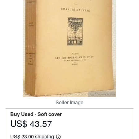
Help
CLOSE
Seller Image
Buy Used -
Soft cover
US$ 43.57
Price
US$
US$ 23.00 shipping
43.57
Learn