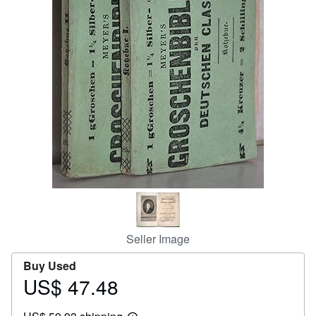
Help
CLOSE
Seller Image
Buy Used
US$ 47.48
Price
US$