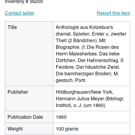
Inventory # 36200
Contact seller
Report this item
Title
Anthologie aus Kotzebue's
dramat. Spielen. Erster u. zweiter
Theil (2 Bändchen). Mit
Biographie. (I: Die Rosen des
Herrn Malesherbes. Das liebe
Dörfchen. Der Hahnenschlag. II:
Feodore. Der häusliche Zwist.
Die barmherzigen Brüder). M.
gestoch. Portr.
Publisher
Hildburghausen/New York,
Hermann Julius Meyer (Bibliogr.
Institut), o. J. (um 1860).
Publication Date
1860
Weight
100 grams