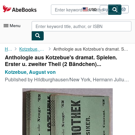
Skip to main content
AbeBooks.com
USD
Sign in
Site
shopping
preferences
Menu
My Account
Home
Kotzebue, August von
Anthologie aus Kotzebue's dramat. Spielen. Erster u. zweiter ...
Anthologie aus Kotzebue's dramat. Spielen.
My Purchases
Erster u. zweiter Theil (2 Bändchen)...
Advanced Search
Kotzebue, August von
Published by
Hildburghausen/New York, Hermann Julius Meyer (Bibliogr. Institut), o. J. (um 1860)., 1860
Browse Collections
Rare Books
Art & Collectibles
Textbooks
Sellers
Start Selling