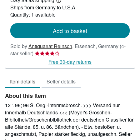
US$ 59.93 shipping
47.48
Learn
Ships from Germany to U.S.A.
more
about
Quantity: 1 available
shipping
rates
Add to basket
Sold by
Antiquariat Reinsch
,
Eisenach, Germany
(4-
Seller
star seller)
rating
Free 30-day returns
4
out
Item details
Seller details
of
5
About this Item
stars
12°. 96; 96 S. Orig.-Interimsbrosch. >>> Versand nur
innerhalb Deutschlands <<< (Meyer's Groschen-
Bibliothek/Groschenbibliothek der deutschen Classiker für
alle Stände, 85. u. 86. Bändchen). - Etw. bestoßen u.
angeschmutzt, Papier stärker fleckig, unaufgeschn.
Seller