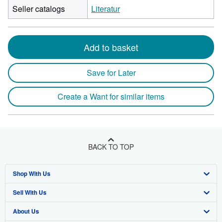
Seller catalogs
Literatur
Add to basket
Save for Later
Create a Want for similar items
BACK TO TOP
Shop With Us
Sell With Us
Advanced Search
About Us
Browse Collections
Start Selling