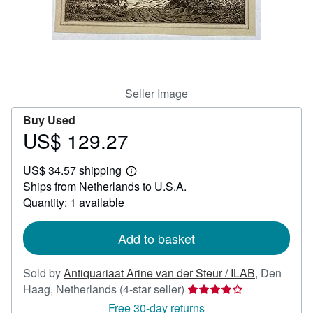
Help
CLOSE
Seller Image
Buy Used
US$ 129.27
Price
US$
US$ 34.57 shipping
129.27
Learn
Ships from Netherlands to U.S.A.
more
about
Quantity: 1 available
shipping
rates
Add to basket
Sold by
Antiquariaat Arine van der Steur / ILAB
,
Den
Seller
Haag, Netherlands
(4-star seller)
rating
Free 30-day returns