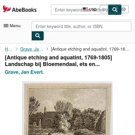
Skip to main content
AbeBooks.com
USD
Sign in
Site
shopping
preferences
Menu
My Account
Home
Grave, Jan Evert.
[Antique etching and aquatint, 1769-1805] Landschap bij ...
[Antique etching and aquatint, 1769-1805]
My Purchases
Landschap bij Bloemendaal, ets en...
Advanced Search
Grave, Jan Evert.
Browse Collections
Rare Books
Art & Collectibles
Textbooks
Sellers
Start Selling