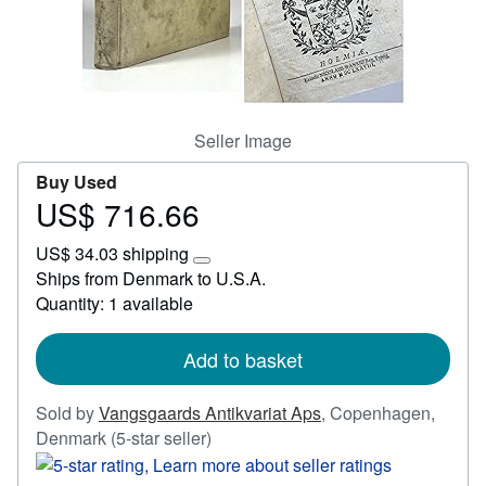
Start Selling
Help
CLOSE
Seller Image
Buy Used
US$ 716.66
Price
US$
US$ 34.03 shipping
716.66
Learn
Ships from Denmark to U.S.A.
more
Quantity: 1 available
about
shipping
rates
Add to basket
Sold by
Vangsgaards Antikvariat Aps
,
Copenhagen,
Seller
Denmark
(5-star seller)
rating