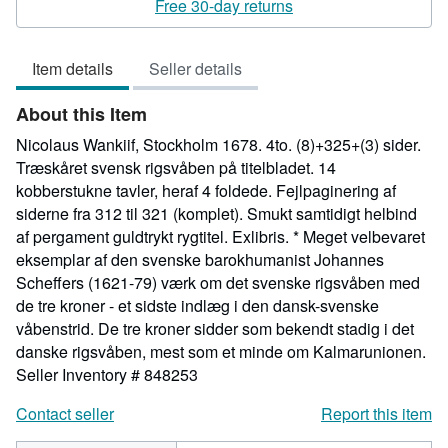
5
Free 30-day returns
out
of
Item details
Seller details
5
stars
About this Item
Nicolaus Wankiif, Stockholm 1678. 4to. (8)+325+(3) sider.
Træskåret svensk rigsvåben på titelbladet. 14
kobberstukne tavler, heraf 4 foldede. Fejlpaginering af
siderne fra 312 til 321 (komplet). Smukt samtidigt helbind
af pergament guldtrykt rygtitel. Exlibris. * Meget velbevaret
eksemplar af den svenske barokhumanist Johannes
Scheffers (1621-79) værk om det svenske rigsvåben med
de tre kroner - et sidste indlæg i den dansk-svenske
våbenstrid. De tre kroner sidder som bekendt stadig i det
danske rigsvåben, mest som et minde om Kalmarunionen.
Seller Inventory # 848253
Contact seller
Report this item