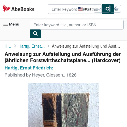
Skip to main content
AbeBooks.com
USD
Sign in
Site
shopping
preferences
Menu
My Account
Home
Hartig, Ernst Friedrich:
Anweisung zur Aufstellung und Ausführung der jährlichen ...
Anweisung zur Aufstellung und Ausführung der
My Purchases
jährlichen Forstwirthschaftsplane... (Hardcover)
Advanced Search
Hartig, Ernst Friedrich:
Published by
Heyer, Giessen., 1826
Browse Collections
Rare Books
Art & Collectibles
Textbooks
Sellers
Start Selling