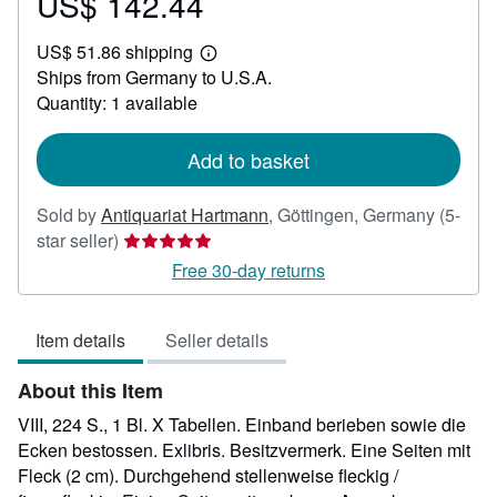
US$ 142.44
Price
US$
US$ 51.86 shipping
142.44
Learn
Ships from Germany to U.S.A.
more
about
Quantity: 1 available
shipping
rates
Add to basket
Sold by
Antiquariat Hartmann
,
Göttingen, Germany
(5-
Seller
star seller)
rating
Free 30-day returns
5
out
Item details
Seller details
of
5
About this Item
stars
VIII, 224 S., 1 Bl. X Tabellen. Einband berieben sowie die
Ecken bestossen. Exlibris. Besitzvermerk. Eine Seiten mit
Fleck (2 cm). Durchgehend stellenweise fleckig /