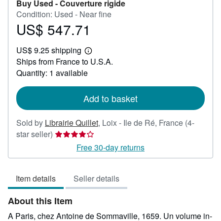
Buy Used -
Couverture rigide
Condition: Used - Near fine
US$ 547.71
Price
US$
US$ 9.25 shipping
547.71
Learn
Ships from France to U.S.A.
more
about
Quantity: 1 available
shipping
rates
Add to basket
Sold by
Librairie Quillet
,
Loix - Ile de Ré, France
(4-
Seller
star seller)
rating
Free 30-day returns
4
out
Item details
Seller details
of
5
About this Item
stars
A Paris, chez Antoine de Sommaville, 1659. Un volume in-