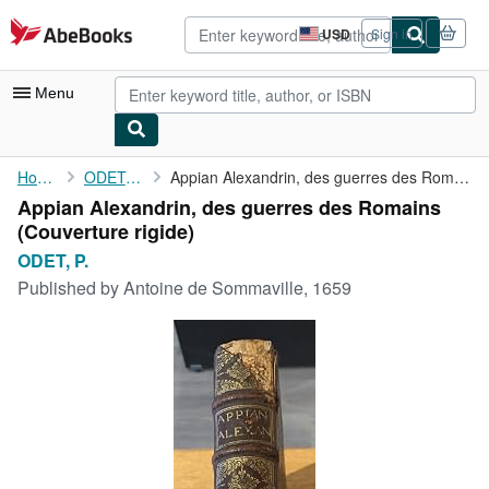
Skip to main content
AbeBooks.com
USD
Sign in
Site
shopping
preferences
Menu
My Account
Home
ODET, P.
Appian Alexandrin, des guerres des Romains
Appian Alexandrin, des guerres des Romains
My Purchases
(Couverture rigide)
Advanced Search
ODET, P.
Published by
Antoine de Sommaville, 1659
Browse Collections
Rare Books
Art & Collectibles
Textbooks
Sellers
Start Selling