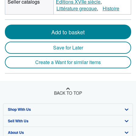
Seller catalogs
Editions XVIIe siècle
Littérature grecque
Histoire
Add to basket
Save for Later
Create a Want for similar items
BACK TO TOP
Shop With Us
Sell With Us
Advanced Search
About Us
Browse Collections
Start Selling