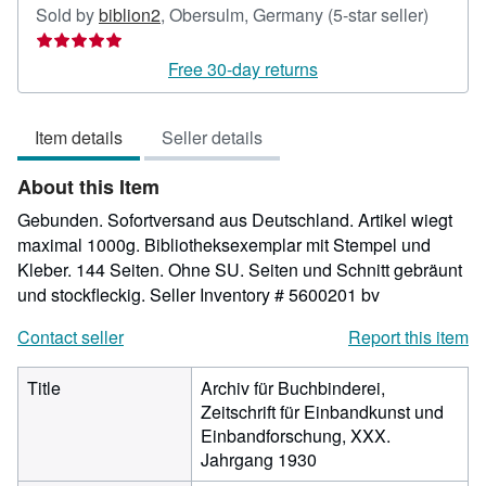
Seller
Sold by
biblion2
,
Obersulm, Germany
(5-star seller)
rating
5
Free 30-day returns
out
of
Item details
Seller details
5
stars
About this Item
Gebunden. Sofortversand aus Deutschland. Artikel wiegt
maximal 1000g. Bibliotheksexemplar mit Stempel und
Kleber. 144 Seiten. Ohne SU. Seiten und Schnitt gebräunt
und stockfleckig.
Seller Inventory # 5600201 bv
Contact seller
Report this item
Title
Archiv für Buchbinderei,
Zeitschrift für Einbandkunst und
Einbandforschung, XXX.
Jahrgang 1930