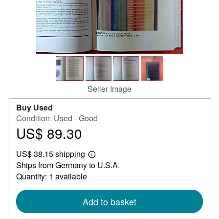
Help
CLOSE
Seller Image
Buy Used
Condition: Used - Good
US$ 89.30
Price
US$
US$ 38.15 shipping
89.30
Learn
Ships from Germany to U.S.A.
more
about
Quantity: 1 available
shipping
rates
Add to basket