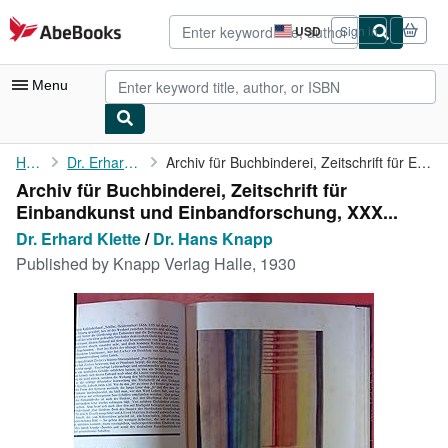
Skip to main content
AbeBooks.com
USD
Sign in
Site
shopping
preferences
Menu
My Account
Home
Dr. Erhard Klette
Archiv für Buchbinderei, Zeitschrift für Einbandkunst und ...
Archiv für Buchbinderei, Zeitschrift für
My Purchases
Einbandkunst und Einbandforschung, XXX...
Advanced Search
Dr. Erhard Klette
/
Dr. Hans Knapp
Published by
Knapp Verlag Halle, 1930
Browse Collections
Rare Books
Art & Collectibles
Textbooks
Sellers
Start Selling