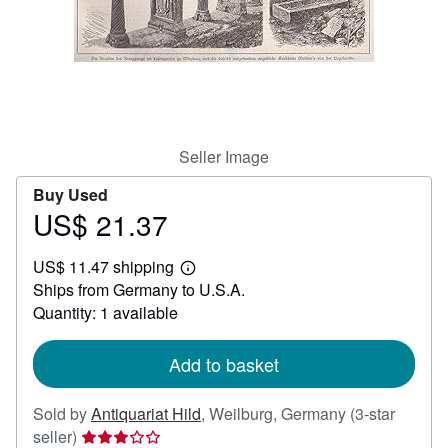
Help
CLOSE
Seller Image
Buy Used
US$ 21.37
Price
US$
US$ 11.47 shipping
21.37
Learn
Ships from Germany to U.S.A.
more
about
Quantity: 1 available
shipping
rates
Add to basket
Sold by
Antiquariat Hild
,
Weilburg, Germany
(3-star
Seller
seller)