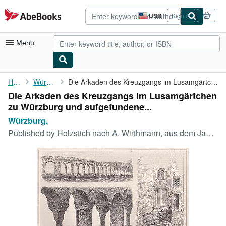
Skip to main content
AbeBooks.com
USD
Sign in
Site
shopping
preferences
Menu
My Account
Home
Würzburg,
Die Arkaden des Kreuzgangs im Lusamgärtchen zu Würzburg und ...
Die Arkaden des Kreuzgangs im Lusamgärtchen
My Purchases
zu Würzburg und aufgefundene...
Advanced Search
Würzburg,
Published by
Holzstich nach A. Wirthmann, aus dem Jahr., 1883
Browse Collections
Rare Books
Art & Collectibles
Textbooks
Sellers
Start Selling