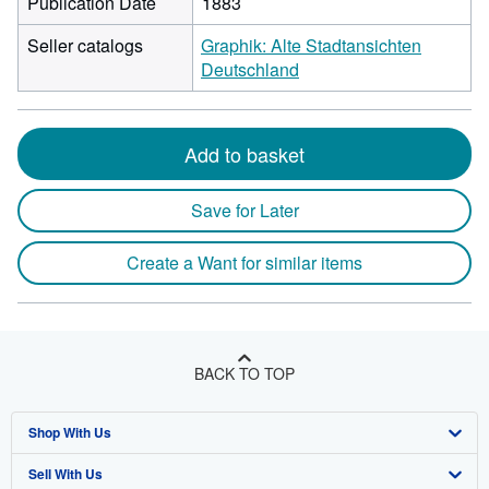
Publication Date
1883
Seller catalogs
Graphik: Alte Stadtansichten
Deutschland
Add to basket
Save for Later
Create a Want for similar items
BACK TO TOP
Shop With Us
Sell With Us
Advanced Search