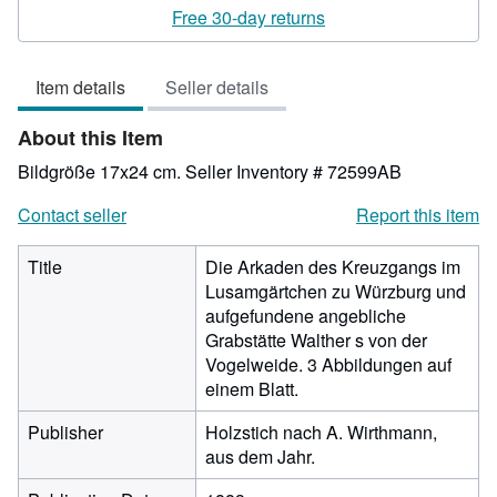
rating
Free 30-day returns
3
out
Item details
Seller details
of
5
About this Item
stars
Bildgröße 17x24 cm.
Seller Inventory # 72599AB
Contact seller
Report this item
Title
Die Arkaden des Kreuzgangs im
Lusamgärtchen zu Würzburg und
aufgefundene angebliche
Grabstätte Walther s von der
Vogelweide. 3 Abbildungen auf
einem Blatt.
Publisher
Holzstich nach A. Wirthmann,
aus dem Jahr.