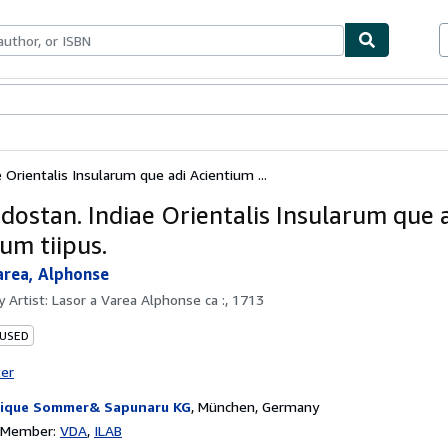
bles
Textbooks
Sellers
Start Selling
e Orientalis Insularum que adi Acientium ...
ndostan. Indiae Orientalis Insularum que 
um tiipus.
area, Alphonse
by
Artist: Lasor a Varea Alphonse ca :, 1713
 USED
ter
ique Sommer& Sapunaru KG
,
München, Germany
n Member:
VDA
ILAB