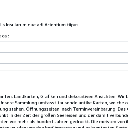
lis Insularum que adi Acientium tiipus.
 ca :
tlanten, Landkarten, Grafiken und dekorativen Ansichten. Wir
. Unsere Sammlung umfasst tausende antike Karten, welche o
gung stehen. Öffnungszeiten: nach Terminvereinbarung. Das G
unkt in der Zeit der großen Seereisen und der damit verbun
den vor mehr als hundert Jahren gedruckt. Die meisten von 
lanten wurden von den berühmtesten und bekanntesten Kartog