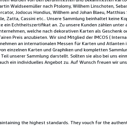
artin Waldseemüller nach Ptolomy, Willhem Linschoten, Seba
rcator, Jodocus Hondius, Willhem and Johan Blaeu, Matthias 
ille, Zatta, Cassini etc.. Unsere Sammlung beinhaltet keine K
te ein Echtheitszertifikat an. Zu unsere Kunden zählen unter
ternehmen, welche nach dekorativen Karten als Geschenk ode
fairen Preis anzubieten. Wir sind Mitglied der IMCOS ( Interna
nehmen an internationalen Messen für Karten und Atlanten i
 von einzelnen Karten und Graphiken und kompletten Sammlung
Teil unserer Sammlung darstellt. Sollten sie also bei uns ein
auch ein individuelles Angebot zu. Auf Wunsch freuen wir uns
ntaining the highest standards. They vouch for the authenti