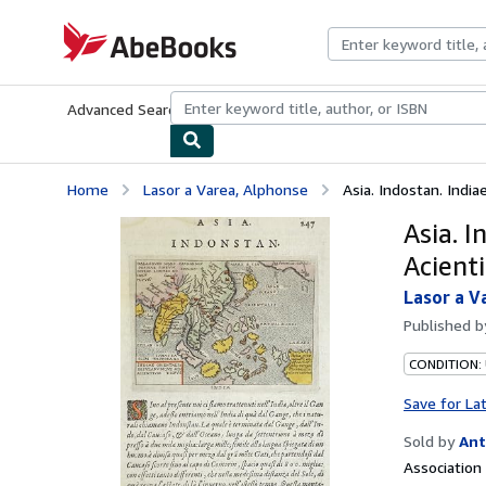
Skip to main content
AbeBooks.com
Advanced Search
Browse Collections
Rare Books
Art & Collecti
Home
Lasor a Varea, Alphonse
Asia. Indostan. India
Asia. I
Acienti
Lasor a V
Published 
CONDITION:
Save for La
Sold by
Ant
Associatio