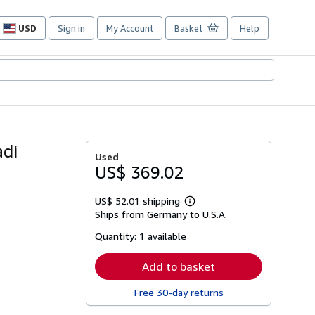
USD
Sign in
My Account
Basket
Help
Site
shopping
preferences
adi
Used
US$ 369.02
US$ 52.01 shipping
Learn
Ships from Germany to U.S.A.
more
about
Quantity:
1 available
shipping
rates
Add to basket
Free 30-day returns