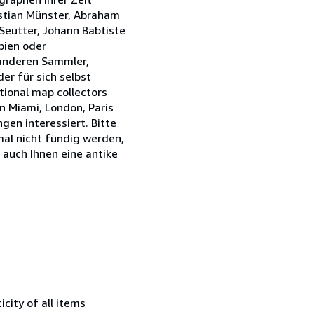
stian Münster, Abraham
Seutter, Johann Babtiste
opien oder
 anderen Sammler,
r für sich selbst
tional map collectors
n Miami, London, Paris
en interessiert. Bitte
mal nicht fündig werden,
 auch Ihnen eine antike
city of all items