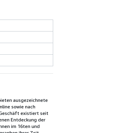
 bieten ausgezeichnete
nline sowie nach
eschäft existiert seit
denen Entdeckung der
ihnen im 16ten und
raphen ihrer Zeit