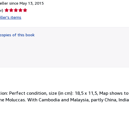
ller since May 13, 2015
Seller
r)
rating
ller's items
5
out
of
copies of this book
5
stars
ition: Perfect condition, size (in cm): 18,5 x 11,5, Map shows t
he Moluccas. With Cambodia and Malaysia, partly China, India