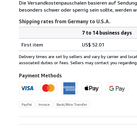
Die Versandkostenpauschalen basieren auf Sendungen
besonders schwer oder sperrig sein sollte, werden wi
Shipping rates from Germany to U.S.A.
7 to 14 business days
Order
Shipping
quantity
First item
US$ 52.01
rates
from
Delivery times are set by sellers and vary by carrier and lo
Germany
associated duties or fees. Sellers may contact you regarding
to
U.S.A.
Payment Methods
PayPal
Invoice
Bank/Wire Transfer